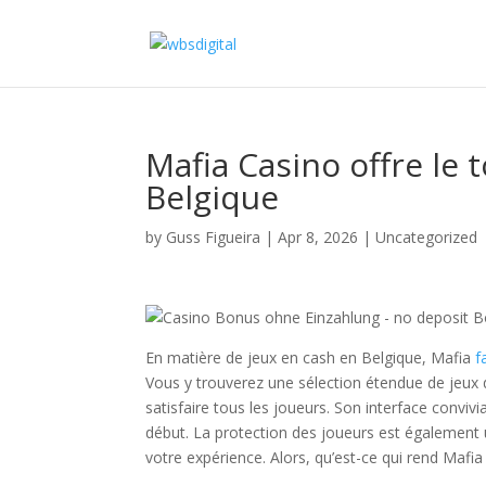
Mafia Casino offre le 
Belgique
by
Guss Figueira
|
Apr 8, 2026
|
Uncategorized
En matière de jeux en cash en Belgique, Mafia
f
Vous y trouverez une sélection étendue de jeux
satisfaire tous les joueurs. Son interface conviv
début. La protection des joueurs est également 
votre expérience. Alors, qu’est-ce qui rend Mafia