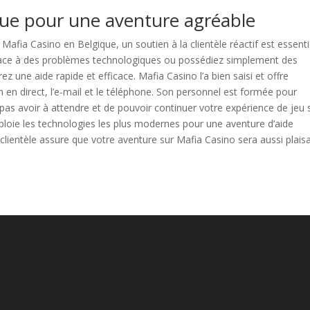
que pour une aventure agréable
afia Casino en Belgique, un soutien à la clientèle réactif est essenti
 face à des problèmes technologiques ou possédiez simplement des
ez une aide rapide et efficace. Mafia Casino l’a bien saisi et offre
 en direct, l’e-mail et le téléphone. Son personnel est formée pour
pas avoir à attendre et de pouvoir continuer votre expérience de jeu
ploie les technologies les plus modernes pour une aventure d’aide
clientèle assure que votre aventure sur Mafia Casino sera aussi plais