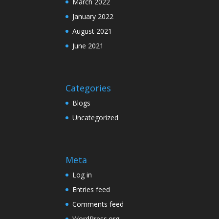
March 2022
January 2022
August 2021
June 2021
Categories
Blogs
Uncategorized
Meta
Log in
Entries feed
Comments feed
WordPress.org