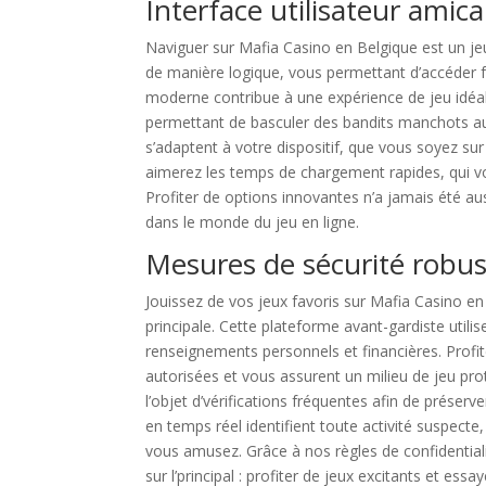
Interface utilisateur amic
Naviguer sur Mafia Casino en Belgique est un jeu 
de manière logique, vous permettant d’accéder f
moderne contribue à une expérience de jeu idéale
permettant de basculer des bandits manchots aux
s’adaptent à votre dispositif, que vous soyez su
aimerez les temps de chargement rapides, qui 
Profiter de options innovantes n’a jamais été auss
dans le monde du jeu en ligne.
Mesures de sécurité robus
Jouissez de vos jeux favoris sur Mafia Casino en
principale. Cette plateforme avant-gardiste util
renseignements personnels et financières. Profit
autorisées et vous assurent un milieu de jeu pr
l’objet d’vérifications fréquentes afin de préser
en temps réel identifient toute activité suspecte,
vous amusez. Grâce à nos règles de confidentia
sur l’principal : profiter de jeux excitants et ess