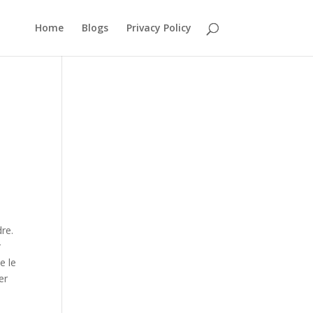
Home
Blogs
Privacy Policy
re.
r
e le
er