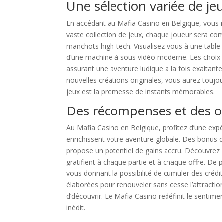
Une sélection variée de je
En accédant au Mafia Casino en Belgique, vous r
vaste collection de jeux, chaque joueur sera com
manchots high-tech. Visualisez-vous à une table
d’une machine à sous vidéo moderne. Les choix s
assurant une aventure ludique à la fois exaltant
nouvelles créations originales, vous aurez toujou
jeux est la promesse de instants mémorables.
Des récompenses et des off
Au Mafia Casino en Belgique, profitez d’une expé
enrichissent votre aventure globale. Des bonus 
propose un potentiel de gains accru. Découvrez 
gratifient à chaque partie et à chaque offre. De 
vous donnant la possibilité de cumuler des crédi
élaborées pour renouveler sans cesse l’attracti
d’découvrir. Le Mafia Casino redéfinit le sentime
inédit.