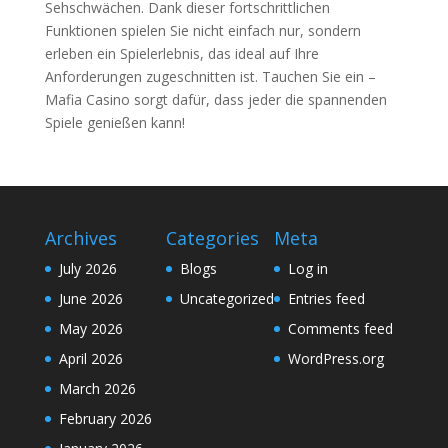
Sehschwächen. Dank dieser fortschrittlichen
Funktionen spielen Sie nicht einfach nur, sondern
erleben ein Spielerlebnis, das ideal auf Ihre
Anforderungen zugeschnitten ist. Tauchen Sie ein –
Mafia Casino sorgt dafür, dass jeder die spannenden
Spiele genießen kann!
Archives
Categories
Meta
July 2026
Blogs
Log in
June 2026
Uncategorized
Entries feed
May 2026
Comments feed
April 2026
WordPress.org
March 2026
February 2026