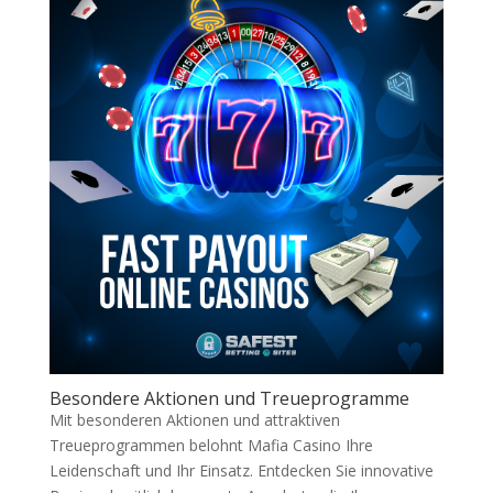
Besondere Aktionen und Treueprogramme
Mit besonderen Aktionen und attraktiven
Treueprogrammen belohnt Mafia Casino Ihre
Leidenschaft und Ihr Einsatz. Entdecken Sie innovative