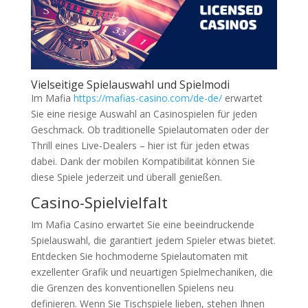
Vielseitige Spielauswahl und Spielmodi
Im Mafia
https://mafias-casino.com/de-de/
erwartet
Sie eine riesige Auswahl an Casinospielen für jeden
Geschmack. Ob traditionelle Spielautomaten oder der
Thrill eines Live-Dealers – hier ist für jeden etwas
dabei. Dank der mobilen Kompatibilität können Sie
diese Spiele jederzeit und überall genießen.
Casino-Spielvielfalt
Im Mafia Casino erwartet Sie eine beeindruckende
Spielauswahl, die garantiert jedem Spieler etwas bietet.
Entdecken Sie hochmoderne Spielautomaten mit
exzellenter Grafik und neuartigen Spielmechaniken, die
die Grenzen des konventionellen Spielens neu
definieren. Wenn Sie Tischspiele lieben, stehen Ihnen