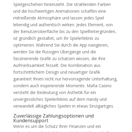
Spielgeschehen hineinzieht. Die strahlenden Farben
und die hochwertigen Animationen schaffen eine
mitreißende Atmosphäre und lassen jedes Spiel
lebendig und authentisch wirken. Jedes Element, von
der Benutzeroberfläche bis zu den Spielhintergründen,
ist gründlich gestaltet, um Ihr Spielerlebnis zu
optimieren. Während Sie durch die App navigieren,
werden Sie die flüssigen Übergänge und die
faszinierende Grafik zu schätzen wissen, die Ihre
Aufmerksamkeit fesselt. Die Kombination aus
fortschrittlichem Design und neuartiger Grafik
garantiert Ihnen nicht nur hervorragende Unterhaltung,
sondern auch inspirierende Momente. Mafia Casino
versteht die Bedeutung von Ästhetik für ein
unvergessliches Spielerlebnis auf dem Handy und
verwandelt alltägliches Spielen in etwas Einzigartiges.
Zuverlässige Zahlungsoptionen und
Kundensupport
Wenn es um die Schutz Ihrer Finanzen und ein