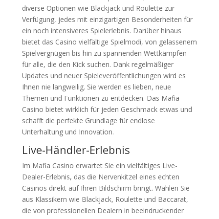
diverse Optionen wie Blackjack und Roulette zur
Verfügung, jedes mit einzigartigen Besonderheiten für
ein noch intensiveres Spielerlebnis. Darüber hinaus
bietet das Casino vielfältige Spielmodi, von gelassenem
Spielvergnügen bis hin zu spannenden Wettkämpfen
für alle, die den Kick suchen. Dank regelmäßiger
Updates und neuer Spieleveröffentlichungen wird es
Ihnen nie langweilig. Sie werden es lieben, neue
Themen und Funktionen zu entdecken. Das Mafia
Casino bietet wirklich für jeden Geschmack etwas und
schafft die perfekte Grundlage für endlose
Unterhaltung und Innovation.
Live-Händler-Erlebnis
Im Mafia Casino erwartet Sie ein vielfältiges Live-
Dealer-Erlebnis, das die Nervenkitzel eines echten
Casinos direkt auf Ihren Bildschirm bringt. Wählen Sie
aus Klassikern wie Blackjack, Roulette und Baccarat,
die von professionellen Dealern in beeindruckender