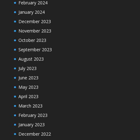
February 2024
January 2024
December 2023
November 2023
October 2023
September 2023
August 2023
July 2023
June 2023
May 2023
April 2023
March 2023
February 2023
January 2023
December 2022