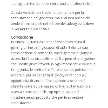
interagire in tempo reale con croupier professionisti.
Questa varietà non è solo fondamentale per la
soddisfazione dei giocatori, ma si allinea anche alle
tendenze emergenti nel settore dei videogiochi, dove
la versatilità è essenziale.
Conclusione
In sintesi, Sultan Casino ridefinisce l’avventura di
gaming online per i giocatori di tutta Italia. La sua
combinazione di comodità, vasta gamma di game e
accessibilità da dispositivi mobili ci permette di godere
con i nostri giochi favoriti in ogni momento e ovunque.
In aggiunta, le allettanti offerte e i bonus potenziano
ancora di più l’esperienza di gioco, offrendoci più
opportunità di vincita. Proseguendo a scoprire il
vibrante universo dei casino online, Sultan Casino si
attesta come una delle top opzioni sia per il
intrattenimento proposto che per le avventure
soddisfacenti.