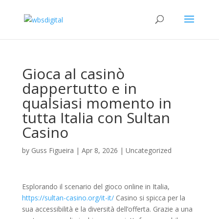
Gioca al casinò
dappertutto e in
qualsiasi momento in
tutta Italia con Sultan
Casino
by
Guss Figueira
|
Apr 8, 2026
|
Uncategorized
Esplorando il scenario del gioco online in Italia,
https://sultan-casino.org/it-it/
Casino si spicca per la
sua accessibilità e la diversità dell’offerta. Grazie a una