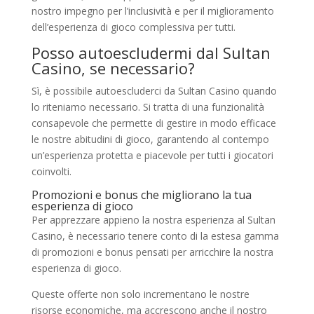
nostro impegno per l’inclusività e per il miglioramento
dell’esperienza di gioco complessiva per tutti.
Posso autoescludermi dal Sultan
Casino, se necessario?
Sì, è possibile autoescluderci da Sultan Casino quando
lo riteniamo necessario. Si tratta di una funzionalità
consapevole che permette di gestire in modo efficace
le nostre abitudini di gioco, garantendo al contempo
un’esperienza protetta e piacevole per tutti i giocatori
coinvolti.
Promozioni e bonus che migliorano la tua
esperienza di gioco
Per apprezzare appieno la nostra esperienza al Sultan
Casino, è necessario tenere conto di la estesa gamma
di promozioni e bonus pensati per arricchire la nostra
esperienza di gioco.
Queste offerte non solo incrementano le nostre
risorse economiche, ma accrescono anche il nostro