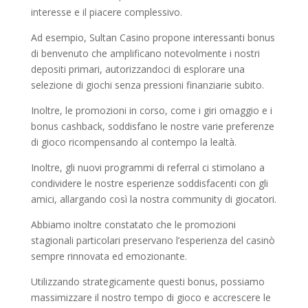
interesse e il piacere complessivo.
Ad esempio, Sultan Casino propone interessanti bonus
di benvenuto che amplificano notevolmente i nostri
depositi primari, autorizzandoci di esplorare una
selezione di giochi senza pressioni finanziarie subito.
Inoltre, le promozioni in corso, come i giri omaggio e i
bonus cashback, soddisfano le nostre varie preferenze
di gioco ricompensando al contempo la lealtà.
Inoltre, gli nuovi programmi di referral ci stimolano a
condividere le nostre esperienze soddisfacenti con gli
amici, allargando così la nostra community di giocatori.
Abbiamo inoltre constatato che le promozioni
stagionali particolari preservano l’esperienza del casinò
sempre rinnovata ed emozionante.
Utilizzando strategicamente questi bonus, possiamo
massimizzare il nostro tempo di gioco e accrescere le