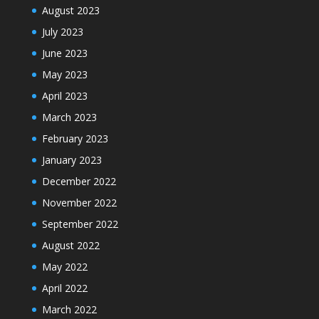
August 2023
July 2023
June 2023
May 2023
April 2023
March 2023
February 2023
January 2023
December 2022
November 2022
September 2022
August 2022
May 2022
April 2022
March 2022