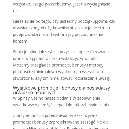
wszystko, czego potrzebujemy, jest na wyciągnięcie
ręki.
Niezależnie od tego, czy jesteśmy początkującymi, czy
doświadczonymi użytkownikami, aplikacja bez trudu
przeprowadzi nas od wyboru gry po zarządzanie
kontem.
Funkcje takie jak szybkie przyciski i opcje filtrowania
umożliwiają nam od razu wskoczyć w wir akcji.
Możemy przeglądać promocje, bonusy i metody
płatności z minimalnym wysiłkiem, a wszystko to
stworzone, aby zminimalizować rozpraszanie uwagi.
Wyjątkowe promocje i bonusy dla posiadaczy
urządzeń mobilnych
W Spinsy Casino nasze oddanie w zapewnienie
wyjątkowych przeżyć sięga dalej niż zabezpieczenia.
Z przyjemnością przedstawiamy ekskluzywne
promocje i bonusy zaprojektowane szczególnie dla
naszych klientów mobilnych! Przyjmując rozgrywkę