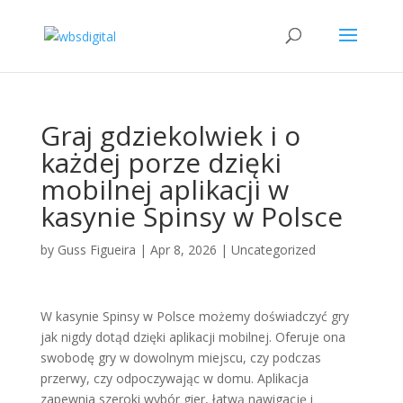
Graj gdziekolwiek i o
każdej porze dzięki
mobilnej aplikacji w
kasynie Spinsy w Polsce
by
Guss Figueira
|
Apr 8, 2026
|
Uncategorized
W kasynie Spinsy w Polsce możemy doświadczyć gry
jak nigdy dotąd dzięki aplikacji mobilnej. Oferuje ona
swobodę gry w dowolnym miejscu, czy podczas
przerwy, czy odpoczywając w domu. Aplikacja
zapewnia szeroki wybór gier, łatwą nawigację i