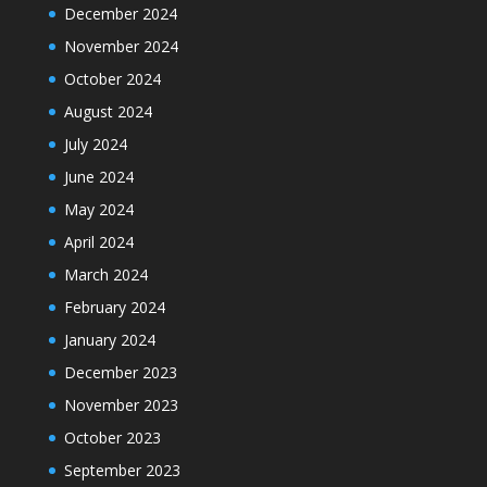
December 2024
November 2024
October 2024
August 2024
July 2024
June 2024
May 2024
April 2024
March 2024
February 2024
January 2024
December 2023
November 2023
October 2023
September 2023