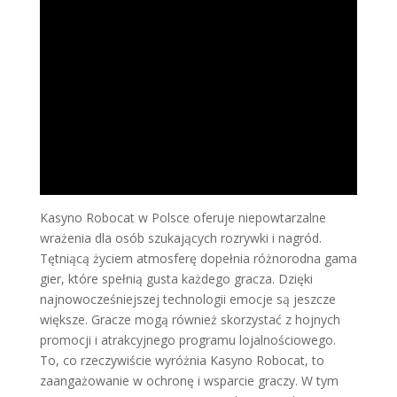
Kasyno Robocat w Polsce oferuje niepowtarzalne
wrażenia dla osób szukających rozrywki i nagród.
Tętniącą życiem atmosferę dopełnia różnorodna gama
gier, które spełnią gusta każdego gracza. Dzięki
najnowocześniejszej technologii emocje są jeszcze
większe. Gracze mogą również skorzystać z hojnych
promocji i atrakcyjnego programu lojalnościowego.
To, co rzeczywiście wyróżnia Kasyno Robocat, to
zaangażowanie w ochronę i wsparcie graczy. W tym