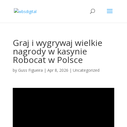
Graj i wygrywaj wielkie
nagrody w kasynie
Robocat w Polsce
by
Guss Figueira
|
Apr 8, 2026
|
Uncategorized