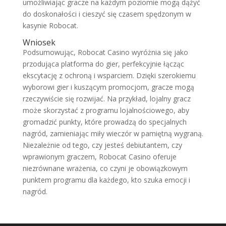
umożliwiając gracze na każdym poziomie mogą dążyć
do doskonałości i cieszyć się czasem spędzonym w
kasynie Robocat.
Wniosek
Podsumowując, Robocat Casino wyróżnia się jako
przodująca platforma do gier, perfekcyjnie łącząc
ekscytację z ochroną i wsparciem. Dzięki szerokiemu
wyborowi gier i kuszącym promocjom, gracze mogą
rzeczywiście się rozwijać. Na przykład, lojalny gracz
może skorzystać z programu lojalnościowego, aby
gromadzić punkty, które prowadzą do specjalnych
nagród, zamieniając miły wieczór w pamiętną wygraną.
Niezależnie od tego, czy jesteś debiutantem, czy
wprawionym graczem, Robocat Casino oferuje
niezrównane wrażenia, co czyni je obowiązkowym
punktem programu dla każdego, kto szuka emocji i
nagród.