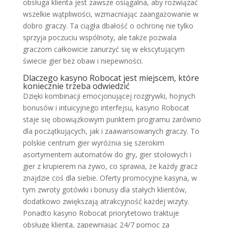
obsługa klienta jest zawsze osiągalna, aby rozwiązać
wszelkie wątpliwości, wzmacniając zaangażowanie w
dobro graczy. Ta ciągła dbałość o ochronę nie tylko
sprzyja poczuciu wspólnoty, ale także pozwala
graczom całkowicie zanurzyć się w ekscytującym
świecie gier bez obaw i niepewności.
Dlaczego kasyno Robocat jest miejscem, które
koniecznie trzeba odwiedzić
Dzięki kombinacji emocjonującej rozgrywki, hojnych
bonusów i intuicyjnego interfejsu, kasyno Robocat
staje się obowiązkowym punktem programu zarówno
dla początkujących, jak i zaawansowanych graczy. To
polskie centrum gier wyróżnia się szerokim
asortymentem automatów do gry, gier stołowych i
gier z krupierem na żywo, co sprawia, że każdy gracz
znajdzie coś dla siebie. Oferty promocyjne kasyna, w
tym zwroty gotówki i bonusy dla stałych klientów,
dodatkowo zwiększają atrakcyjność każdej wizyty.
Ponadto kasyno Robocat priorytetowo traktuje
obsługę klienta, zapewniając 24/7 pomoc za