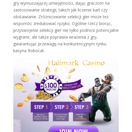
gry wymuszającej umiejętności, dając graczom na
zastosowanie strategii, takich jak liczenie kart czy
obstawianie. Zróżnicowanie selekcji gier może też
wspomóc zredukować ryzyko. Ogólnie rzecz biorąc,
przyswojenie selekcji gier nie tylko podnosi potencjalne
wygrane, ale także poprawia wrażenia z gry,
gwarantując przewagę na konkurencyjnym rynku
kasyna Robocat.