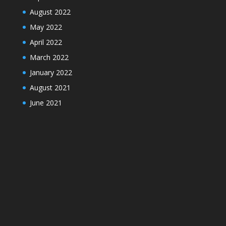
August 2022
May 2022
April 2022
March 2022
January 2022
August 2021
June 2021