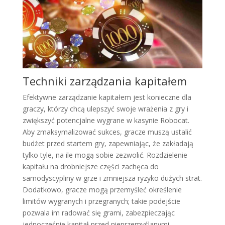
Techniki zarządzania kapitałem
Efektywne zarządzanie kapitałem jest konieczne dla
graczy, którzy chcą ulepszyć swoje wrażenia z gry i
zwiększyć potencjalne wygrane w kasynie Robocat.
Aby zmaksymalizować sukces, gracze muszą ustalić
budżet przed startem gry, zapewniając, że zakładają
tylko tyle, na ile mogą sobie zezwolić. Rozdzielenie
kapitału na drobniejsze części zachęca do
samodyscypliny w grze i zmniejsza ryzyko dużych strat.
Dodatkowo, gracze mogą przemyśleć określenie
limitów wygranych i przegranych; takie podejście
pozwala im radować się grami, zabezpieczając
jednocześnie kapitał przed nieprzemyślanymi