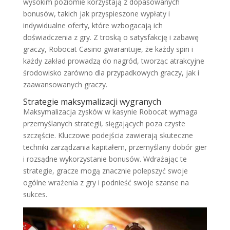
wysokim poziomie korzystają z dopasowanych
bonusów, takich jak przyspieszone wypłaty i
indywidualne oferty, które wzbogacają ich
doświadczenia z gry. Z troską o satysfakcję i zabawę
graczy, Robocat Casino gwarantuje, że każdy spin i
każdy zakład prowadzą do nagród, tworząc atrakcyjne
środowisko zarówno dla przypadkowych graczy, jak i
zaawansowanych graczy.
Strategie maksymalizacji wygranych
Maksymalizacja zysków w kasynie Robocat wymaga
przemyślanych strategii, sięgających poza czyste
szczęście. Kluczowe podejścia zawierają skuteczne
techniki zarządzania kapitałem, przemyślany dobór gier
i rozsądne wykorzystanie bonusów. Wdrażając te
strategie, gracze mogą znacznie polepszyć swoje
ogólne wrażenia z gry i podnieść swoje szanse na
sukces.