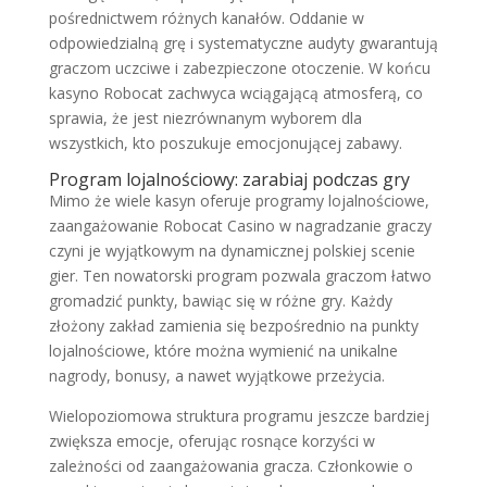
pośrednictwem różnych kanałów. Oddanie w
odpowiedzialną grę i systematyczne audyty gwarantują
graczom uczciwe i zabezpieczone otoczenie. W końcu
kasyno Robocat zachwyca wciągającą atmosferą, co
sprawia, że jest niezrównanym wyborem dla
wszystkich, kto poszukuje emocjonującej zabawy.
Program lojalnościowy: zarabiaj podczas gry
Mimo że wiele kasyn oferuje programy lojalnościowe,
zaangażowanie Robocat Casino w nagradzanie graczy
czyni je wyjątkowym na dynamicznej polskiej scenie
gier. Ten nowatorski program pozwala graczom łatwo
gromadzić punkty, bawiąc się w różne gry. Każdy
złożony zakład zamienia się bezpośrednio na punkty
lojalnościowe, które można wymienić na unikalne
nagrody, bonusy, a nawet wyjątkowe przeżycia.
Wielopoziomowa struktura programu jeszcze bardziej
zwiększa emocje, oferując rosnące korzyści w
zależności od zaangażowania gracza. Członkowie o