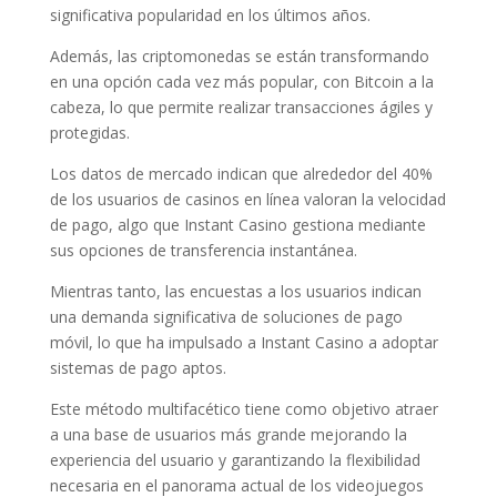
significativa popularidad en los últimos años.
Además, las criptomonedas se están transformando
en una opción cada vez más popular, con Bitcoin a la
cabeza, lo que permite realizar transacciones ágiles y
protegidas.
Los datos de mercado indican que alrededor del 40%
de los usuarios de casinos en línea valoran la velocidad
de pago, algo que Instant Casino gestiona mediante
sus opciones de transferencia instantánea.
Mientras tanto, las encuestas a los usuarios indican
una demanda significativa de soluciones de pago
móvil, lo que ha impulsado a Instant Casino a adoptar
sistemas de pago aptos.
Este método multifacético tiene como objetivo atraer
a una base de usuarios más grande mejorando la
experiencia del usuario y garantizando la flexibilidad
necesaria en el panorama actual de los videojuegos