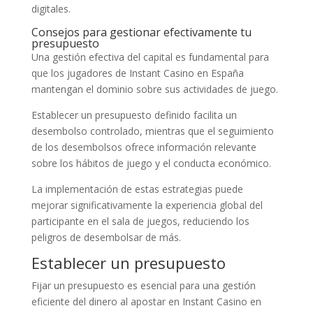
digitales.
Consejos para gestionar efectivamente tu
presupuesto
Una gestión efectiva del capital es fundamental para
que los jugadores de Instant Casino en España
mantengan el dominio sobre sus actividades de juego.
Establecer un presupuesto definido facilita un
desembolso controlado, mientras que el seguimiento
de los desembolsos ofrece información relevante
sobre los hábitos de juego y el conducta económico.
La implementación de estas estrategias puede
mejorar significativamente la experiencia global del
participante en el sala de juegos, reduciendo los
peligros de desembolsar de más.
Establecer un presupuesto
Fijar un presupuesto es esencial para una gestión
eficiente del dinero al apostar en Instant Casino en