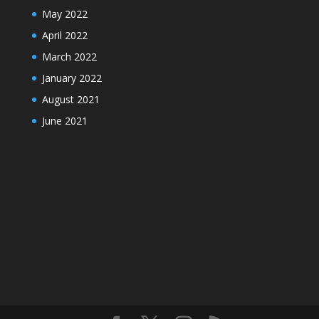
May 2022
April 2022
March 2022
January 2022
August 2021
June 2021