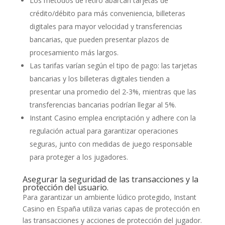
Los métodos de retiro abarcan tarjetas de
crédito/débito para más conveniencia, billeteras
digitales para mayor velocidad y transferencias
bancarias, que pueden presentar plazos de
procesamiento más largos.
Las tarifas varían según el tipo de pago: las tarjetas
bancarias y los billeteras digitales tienden a
presentar una promedio del 2-3%, mientras que las
transferencias bancarias podrían llegar al 5%.
Instant Casino emplea encriptación y adhere con la
regulación actual para garantizar operaciones
seguras, junto con medidas de juego responsable
para proteger a los jugadores.
Asegurar la seguridad de las transacciones y la
protección del usuario.
Para garantizar un ambiente lúdico protegido, Instant
Casino en España utiliza varias capas de protección en
las transacciones y acciones de protección del jugador.