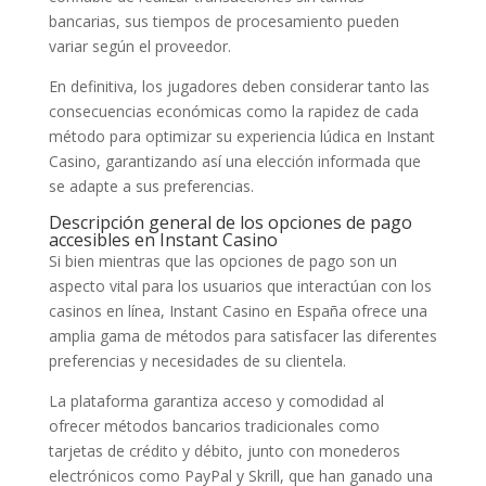
bancarias, sus tiempos de procesamiento pueden
variar según el proveedor.
En definitiva, los jugadores deben considerar tanto las
consecuencias económicas como la rapidez de cada
método para optimizar su experiencia lúdica en Instant
Casino, garantizando así una elección informada que
se adapte a sus preferencias.
Descripción general de los opciones de pago
accesibles en Instant Casino
Si bien mientras que las opciones de pago son un
aspecto vital para los usuarios que interactúan con los
casinos en línea, Instant Casino en España ofrece una
amplia gama de métodos para satisfacer las diferentes
preferencias y necesidades de su clientela.
La plataforma garantiza acceso y comodidad al
ofrecer métodos bancarios tradicionales como
tarjetas de crédito y débito, junto con monederos
electrónicos como PayPal y Skrill, que han ganado una