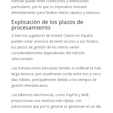
método puede tener condiciones y limitaciones
particulares, por lo que es imperativo revisarlo
detenidamente para facilitar retiros rápidos y exitosos.
Explicación de los plazos de
procesamiento
Si bien los jugadores de Instant Casino en España
pueden estar ansiosos de tener acceso a sus fondos,
los plazos de gestión de los retiros varían
considerablemente dependiendo del método
seleccionado.
Las transacciones bancarias tienden a conllevar la más
larga demora, que usualmente oscila entre tres y cinco
días hábiles, principalmente debido a los tiempos de
gestión interbancarios.
Las billeteras electrónicas, como PayPal y Skrill,
proporcionan una vivencia más rápida, con
extracciones que por lo general se gestionan en un día.