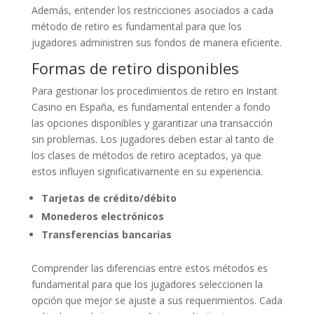
Además, entender los restricciones asociados a cada
método de retiro es fundamental para que los
jugadores administren sus fondos de manera eficiente.
Formas de retiro disponibles
Para gestionar los procedimientos de retiro en Instant
Casino en España, es fundamental entender a fondo
las opciones disponibles y garantizar una transacción
sin problemas. Los jugadores deben estar al tanto de
los clases de métodos de retiro aceptados, ya que
estos influyen significativamente en su experiencia.
Tarjetas de crédito/débito
Monederos electrónicos
Transferencias bancarias
Comprender las diferencias entre estos métodos es
fundamental para que los jugadores seleccionen la
opción que mejor se ajuste a sus requerimientos. Cada