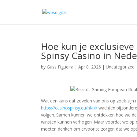
Hoe kun je exclusieve
Spinsy Casino in Nede
by
Guss Figueira
|
Apr 8, 2026
|
Uncategorized
Wat een kans dat zovelen van ons op zoek zijn 
https://casinospinsy.eu/nl-nl/
wachten bijzondere 
volgen. Samen kunnen we ontdekken hoe we deze
winsten kunnen verhogen. Maar voordat we op on
moeten denken om ervoor te zorgen dat we opti