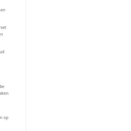
sen
niet
en
oud
die
maken
en op