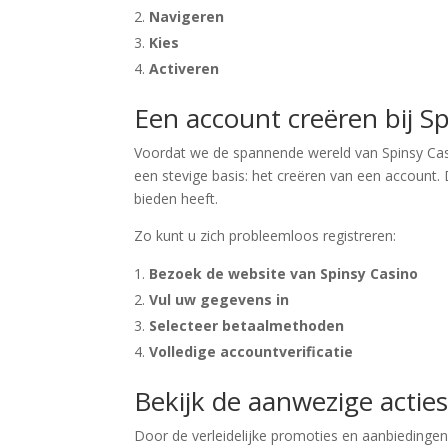
Navigeren
Kies
Activeren
Een account creëren bij S
Voordat we de spannende wereld van Spinsy Cas
een stevige basis: het creëren van een account. D
bieden heeft.
Zo kunt u zich probleemloos registreren:
Bezoek de website van Spinsy Casino
Vul uw gegevens in
Selecteer betaalmethoden
Volledige accountverificatie
Bekijk de aanwezige actie
Door de verleidelijke promoties en aanbiedingen