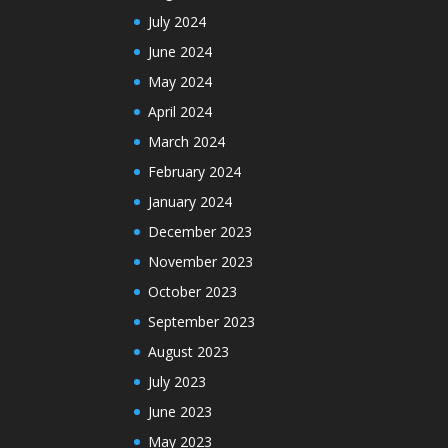
July 2024
June 2024
May 2024
April 2024
March 2024
February 2024
January 2024
December 2023
November 2023
October 2023
September 2023
August 2023
July 2023
June 2023
May 2023