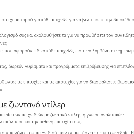
ια στοιχηματισμού για κάθε παιχνίδι για να βελτιώσετε την διασκέδα
λογισμό σας και ακολουθήστε τα για να προωθήσετε τον συνειδητ
νες.
ύς που αφορούν ειδικά κάθε παιχνίδι, ώστε να λαμβάνετε ενημερωμ
ος, δωρεάν γυρίσματα και προγράμματα επιβράβευσης για επιπλέο
ντας τις επιτυχίες και τις αποτυχίες για να διασφαλίσετε βιώσιμε
ου.
με ζωντανό ντίλερ
μπειρία των παιχνιδιών με ζωντανό ντίλερ, η γνώση αναλυτικών
 απόλαυση και την πιθανή επιτυχία τους.
ε τους κανόνες του παιχνιδιού πριν συμμετάσχετε σε μια συνεδρία. Η