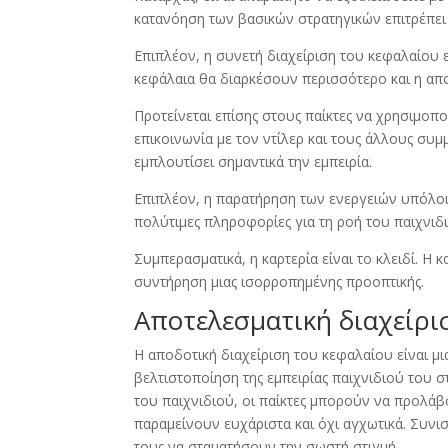
κατανόηση των βασικών στρατηγικών επιτρέπε
Επιπλέον, η συνετή διαχείριση του κεφαλαίου ε
κεφάλαια θα διαρκέσουν περισσότερο και η απ
Προτείνεται επίσης στους παίκτες να χρησιμοπο
επικοινωνία με τον ντίλερ και τους άλλους συ
εμπλουτίσει σημαντικά την εμπειρία.
Επιπλέον, η παρατήρηση των ενεργειών υπόλο
πολύτιμες πληροφορίες για τη ροή του παιχνιδ
Συμπερασματικά, η καρτερία είναι το κλειδί. Η
συντήρηση μιας ισορροπημένης προοπτικής.
Αποτελεσματική διαχείρι
Η αποδοτική διαχείριση του κεφαλαίου είναι μι
βελτιστοποίηση της εμπειρίας παιχνιδιού του
του παιχνιδιού, οι παίκτες μπορούν να προλάβ
παραμείνουν ευχάριστα και όχι αγχωτικά. Συνιστ
τους να σταματήσουν την σωστή στιγμή.