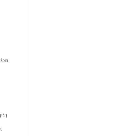
έρει
αρξη
ς