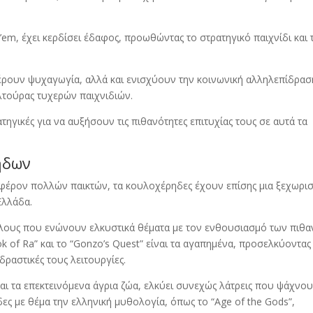
d’em, έχει κερδίσει έδαφος, προωθώντας το στρατηγικό παιχνίδι και 
φέρουν ψυχαγωγία, αλλά και ενισχύουν την κοινωνική αλληλεπίδρασ
υλτούρας τυχερών παιχνιδιών.
τηγικές για να αυξήσουν τις πιθανότητες επιτυχίας τους σε αυτά τα
ηδων
ιαφέρον πολλών παικτών, τα κουλοχέρηδες έχουν επίσης μια ξεχωρι
Ελλάδα.
ίτλους που ενώνουν ελκυστικά θέματα με τον ενθουσιασμό των πιθ
of Ra” και το “Gonzo’s Quest” είναι τα αγαπημένα, προσελκύοντας
αδραστικές τους λειτουργίες.
και τα επεκτεινόμενα άγρια ζώα, ελκύει συνεχώς λάτρεις που ψάχνο
ς με θέμα την ελληνική μυθολογία, όπως το “Age of the Gods”,