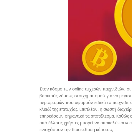
Στον κόσμο των online τυχερών παιχνιδιών, οι
βασικούς νόμους στοιχηματισμού για να μεγιστ
περιορισμών που αφορούν ειδικά το παιχνίδι έ
κλειδί της επιτυχίας. Επιπλέον, η σωστή διαχ
επηρεάσουν σημαντικά τα αποτέλεσμα. Καθώς οι
από άλλους χρήστες μπορεί να αποκαλύψουν ακ
ενισχύσουν την διασκέδαση κάποιου;