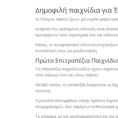
Δημοφιλή παιχνίδια για Έ
Οι Έλληνες παίκτες έχουν μια ευρεία γκάμα αγ
Ανάμεσα στις αγαπημένες επιλογές είναι κλασικ
προσφέρουν τόσο στρατηγική όσο και ενθουσι
Επίσης, οι συναρπαστικοί τίτλοι κουλοχέρηδων 
δυνατότητές τους για μεγάλα κέρδη.
Πρώτα Επιτραπέζια Παιχνίδια
Τα επιτραπέζια παιχνίδια καζίνο έχουν σημαντ
τόσο παλιούς όσο και νέους παίκτες.
Μεταξύ αυτών, το μπλακτζάκ διακρίνεται ως δη
πολλούς.
Η ρουλέτα απολαμβάνει επίσης τεράστια δημοτικ
στοιχηματισμού, που παρέχουν ενθουσιασμό μ
Το μπακαρά, με την αριστοκρατικότητα και την