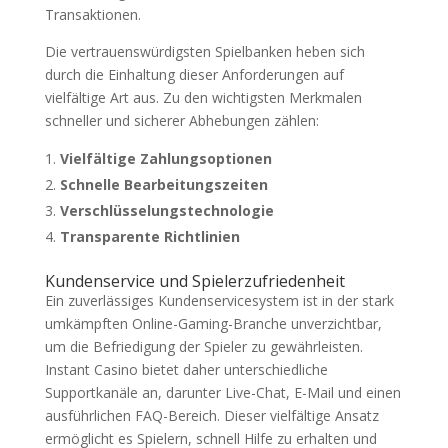
Transaktionen.
Die vertrauenswürdigsten Spielbanken heben sich
durch die Einhaltung dieser Anforderungen auf
vielfältige Art aus. Zu den wichtigsten Merkmalen
schneller und sicherer Abhebungen zählen:
Vielfältige Zahlungsoptionen
Schnelle Bearbeitungszeiten
Verschlüsselungstechnologie
Transparente Richtlinien
Kundenservice und Spielerzufriedenheit
Ein zuverlässiges Kundenservicesystem ist in der stark
umkämpften Online-Gaming-Branche unverzichtbar,
um die Befriedigung der Spieler zu gewährleisten.
Instant Casino bietet daher unterschiedliche
Supportkanäle an, darunter Live-Chat, E-Mail und einen
ausführlichen FAQ-Bereich. Dieser vielfältige Ansatz
ermöglicht es Spielern, schnell Hilfe zu erhalten und