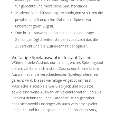
für gerechte und moralische Spielstandards.
Moderne Verschlüsselungstechnologien schützen die
privaten und finanziellen Daten der Spieler vor
unberechtigtem Zugriff.
Eine breite Auswahl an Spielen und zuverlässige
Zahlungsmöglichkeiten steigern zusätzlich das die
Zuversicht und die Zufriedenheit der Spieler.
Vielfältige Spielauswahl im Instant Casino
Während viele Casinos nur ein begrenztes Spielangebot
bieten, zeichnet sich Instant Casino durch eine breite
Auswahl aus, die verschiedensten Spielerpräferenzen
gerecht wird. Dieses vielfältige Angebot umfasst
klassische Tischspiele wie Blackjack und Roulette
sowie eine weite Auswahl an Spielautomaten und Live-
Dealer-Erlebnissen. Jede Kategorie ist so gestaltet,
dass sie sowohl Einsteiger als auch versierte Spieler
anspricht und für ein spannendes Spielerlebnis sorgt.