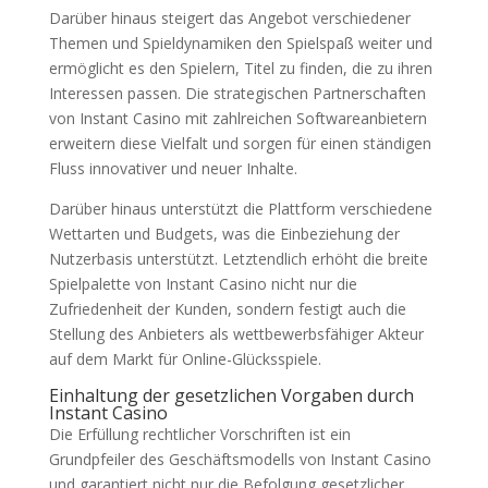
Darüber hinaus steigert das Angebot verschiedener
Themen und Spieldynamiken den Spielspaß weiter und
ermöglicht es den Spielern, Titel zu finden, die zu ihren
Interessen passen. Die strategischen Partnerschaften
von Instant Casino mit zahlreichen Softwareanbietern
erweitern diese Vielfalt und sorgen für einen ständigen
Fluss innovativer und neuer Inhalte.
Darüber hinaus unterstützt die Plattform verschiedene
Wettarten und Budgets, was die Einbeziehung der
Nutzerbasis unterstützt. Letztendlich erhöht die breite
Spielpalette von Instant Casino nicht nur die
Zufriedenheit der Kunden, sondern festigt auch die
Stellung des Anbieters als wettbewerbsfähiger Akteur
auf dem Markt für Online-Glücksspiele.
Einhaltung der gesetzlichen Vorgaben durch
Instant Casino
Die Erfüllung rechtlicher Vorschriften ist ein
Grundpfeiler des Geschäftsmodells von Instant Casino
und garantiert nicht nur die Befolgung gesetzlicher