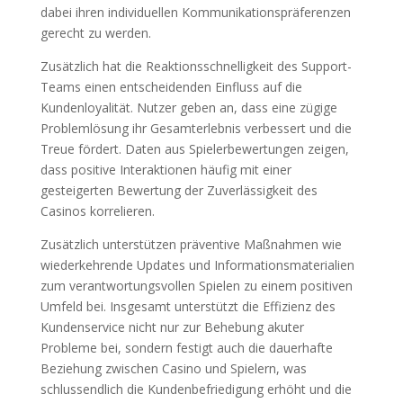
dabei ihren individuellen Kommunikationspräferenzen
gerecht zu werden.
Zusätzlich hat die Reaktionsschnelligkeit des Support-
Teams einen entscheidenden Einfluss auf die
Kundenloyalität. Nutzer geben an, dass eine zügige
Problemlösung ihr Gesamterlebnis verbessert und die
Treue fördert. Daten aus Spielerbewertungen zeigen,
dass positive Interaktionen häufig mit einer
gesteigerten Bewertung der Zuverlässigkeit des
Casinos korrelieren.
Zusätzlich unterstützen präventive Maßnahmen wie
wiederkehrende Updates und Informationsmaterialien
zum verantwortungsvollen Spielen zu einem positiven
Umfeld bei. Insgesamt unterstützt die Effizienz des
Kundenservice nicht nur zur Behebung akuter
Probleme bei, sondern festigt auch die dauerhafte
Beziehung zwischen Casino und Spielern, was
schlussendlich die Kundenbefriedigung erhöht und die