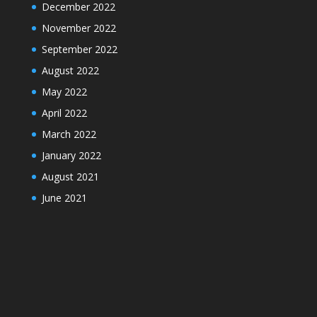
December 2022
November 2022
September 2022
August 2022
May 2022
April 2022
March 2022
January 2022
August 2021
June 2021