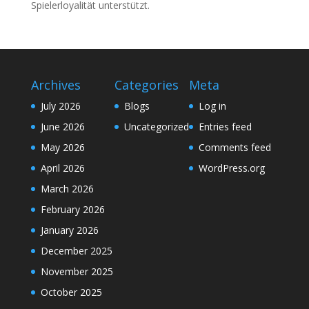
Spielerloyalität unterstützt.
Archives
Categories
Meta
July 2026
Blogs
Log in
June 2026
Uncategorized
Entries feed
May 2026
Comments feed
April 2026
WordPress.org
March 2026
February 2026
January 2026
December 2025
November 2025
October 2025