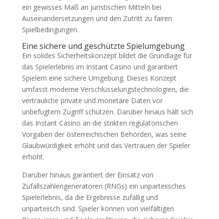
ein gewisses Maß an juristischen Mitteln bei
Auseinandersetzungen und den Zutritt zu fairen
Spielbedingungen.
Eine sichere und geschützte Spielumgebung
Ein solides Sicherheitskonzept bildet die Grundlage für
das Spielerlebnis im Instant Casino und garantiert
Spielern eine sichere Umgebung. Dieses Konzept
umfasst moderne Verschlüsselungstechnologien, die
vertrauliche private und monetäre Daten vor
unbefugtem Zugriff schützen. Darüber hinaus hält sich
das Instant Casino an die strikten regulatorischen
Vorgaben der österreichischen Behörden, was seine
Glaubwürdigkeit erhöht und das Vertrauen der Spieler
erhöht.
Darüber hinaus garantiert der Einsatz von
Zufallszahlengeneratoren (RNGs) ein unparteiisches
Spielerlebnis, da die Ergebnisse zufällig und
unparteiisch sind. Spieler können von vielfältigen