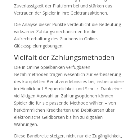
Zuverlässigkeit der Plattform bei und stärken das
Vertrauen der Spieler in ihre Geldtransaktionen.
Die Analyse dieser Punkte verdeutlicht die Bedeutung
wirksamer Zahlungsmechanismen für die
Aufrechterhaltung des Glaubens in Online-
Glücksspielumgebungen.
Vielfalt der Zahlungsmethoden
Die in Online-Spielbanken verfügbaren
Bezahlmethoden tragen wesentlich zur Verbesserung
des kompletten Benutzererlebnisses bei, insbesondere
im Hinblick auf Bequemlichkeit und Schutz. Dank einer
vielfältigen Auswahl an Zahlungsoptionen können
Spieler die für sie passende Methode wählen – von
herkömmlichen Kreditkarten und Debitkarten über
elektronische Geldbörsen bis hin zu digitalen
Währungen.
Diese Bandbreite steigert nicht nur die Zugänglichkeit,