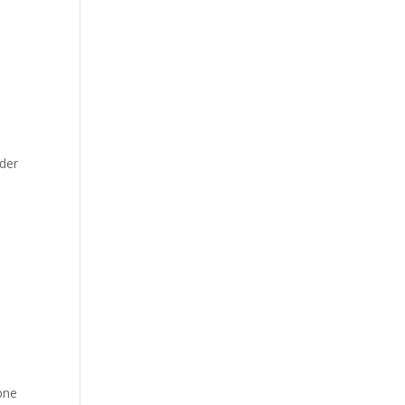
 der
bne