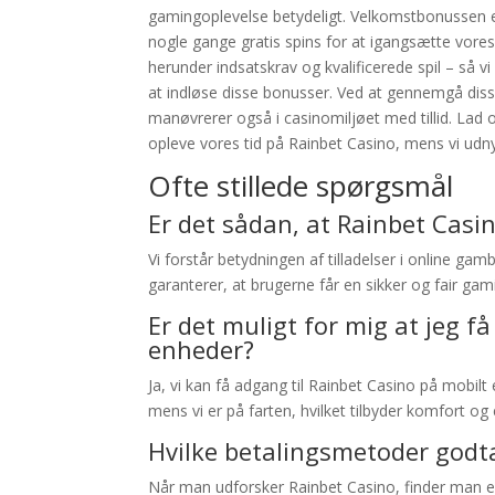
gamingoplevelse betydeligt. Velkomstbonussen er d
nogle gange gratis spins for at igangsætte vores e
herunder indsatskrav og kvalificerede spil – så vi
at indløse disse bonusser. Ved at gennemgå diss
manøvrerer også i casinomiljøet med tillid. Lad o
opleve vores tid på Rainbet Casino, mens vi udny
Ofte stillede spørgsmål
Er det sådan, at Rainbet Casi
Vi forstår betydningen af tilladelser i online gam
garanterer, at brugerne får en sikker og fair ga
Er det muligt for mig at jeg f
enheder?
Ja, vi kan få adgang til Rainbet Casino på mobilt
mens vi er på farten, hvilket tilbyder komfort og
Hvilke betalingsmetoder godt
Når man udforsker Rainbet Casino, finder man en