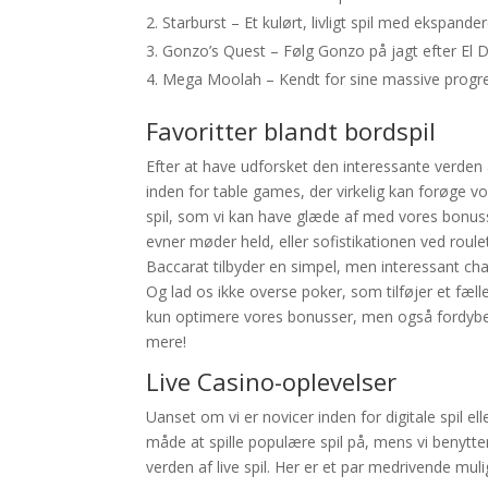
Starburst – Et kulørt, livligt spil med ekspan
Gonzo’s Quest – Følg Gonzo på jagt efter El 
Mega Moolah – Kendt for sine massive progress
Favoritter blandt bordspil
Efter at have udforsket den interessante verden
inden for table games, der virkelig kan forøge vo
spil, som vi kan have glæde af med vores bonuss
evner møder held, eller sofistikationen ved roul
Baccarat tilbyder en simpel, men interessant c
Og lad os ikke overse poker, som tilføjer et fæll
kun optimere vores bonusser, men også fordybe os
mere!
Live Casino-oplevelser
Uanset om vi er novicer inden for digitale spil el
måde at spille populære spil på, mens vi benyt
verden af live spil. Her er et par medrivende muli