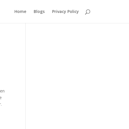
Home
Blogs
Privacy Policy
 en
e
.