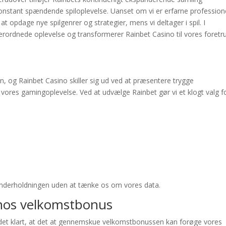
konstant spændende spiloplevelse. Uanset om vi er erfarne profession
os at opdage nye spilgenrer og strategier, mens vi deltager i spil. I
verordnede oplevelse og transformerer Rainbet Casino til vores foretr
en, og Rainbet Casino skiller sig ud ved at præsentere trygge
 vores gamingoplevelse. Ved at udvælge Rainbet gør vi et klogt valg f
nderholdningen uden at tænke os om vores data.
inos velkomstbonus
r det klart, at det at gennemskue velkomstbonussen kan forøge vores