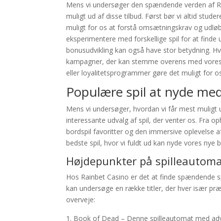
Mens vi undersøger den spændende verden af Ra
muligt ud af disse tilbud. Først bør vi altid stude
muligt for os at forstå omsætningskrav og udlø
eksperimentere med forskellige spil for at finde
bonusudvikling kan også have stor betydning. Hvis
kampagner, der kan stemme overens med vores in
eller loyalitetsprogrammer gøre det muligt for o
Populære spil at nyde me
Mens vi undersøger, hvordan vi får mest muligt 
interessante udvalg af spil, der venter os. Fra o
bordspil favoritter og den immersive oplevelse af
bedste spil, hvor vi fuldt ud kan nyde vores nye 
Højdepunkter på spilleautoma
Hos Rainbet Casino er det at finde spændende s
kan undersøge en række titler, der hver især præ
overveje:
Book of Dead – Denne spilleautomat med adven