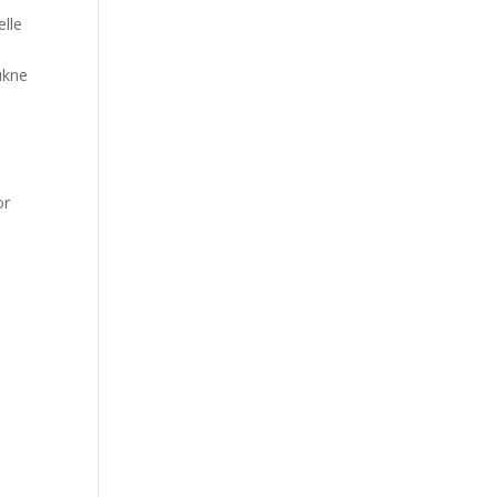
elle
ukne
or