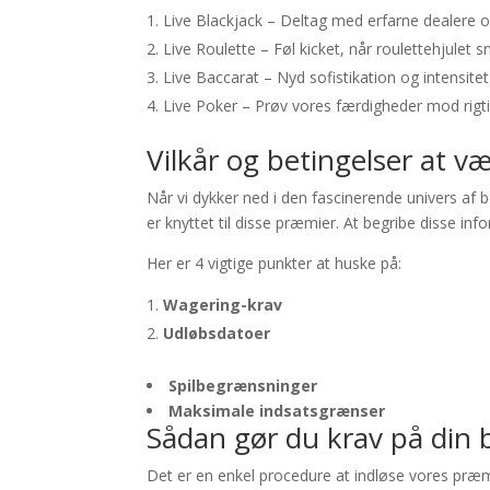
Live Blackjack – Deltag med erfarne dealere og
Live Roulette – Føl kicket, når roulettehjulet sn
Live Baccarat – Nyd sofistikation og intensite
Live Poker – Prøv vores færdigheder mod rigtig
Vilkår og betingelser at
Når vi dykker ned i den fascinerende univers af b
er knyttet til disse præmier. At begribe disse inf
Her er 4 vigtige punkter at huske på:
Wagering-krav
Udløbsdatoer
Spilbegrænsninger
Maksimale indsatsgrænser
Sådan gør du krav på din
Det er en enkel procedure at indløse vores præm