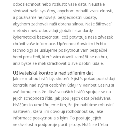
odposlechnout nebo rozluštit vaše data. Neustále
sledovat naše systémy, abychom odhalili zranitelnosti,
a používáme nejnovější bezpečnostní updaty,
abychom zachovali naši obranu silnou. Naše šifrovací
metody navíc odpovídají globální standardy
kybernetické bezpečnosti, což potvrzuje naše závazek
chránit vaše informace. Upřednostňováním těchto
technologií se usilujeme poskytnout vám bezpečné
herní prostředí, které vám dovolí zaměřit se na hru,
aniž byste se měli strachovat o své osobní údaje.
Uživatelská kontrola nad sdílením dat
Jak se mohou hráči být skutečně jistě, pokud postrádají
kontrolu nad svými osobními údaji? V Rainbet Casinu si
uvědomujeme, že důvěra našich hráčů spojuje se na
jejich schopnosti řídit, jak jsou jejich data předávána.
Hráčům to umožňujeme tím, že jim nabízíme robustní
nastavení, která jim dovolují rozhodnout se, jaké
informace poskytnou a s kým. To posiluje jejich
nezávislost a podporuje pocit jistoty. Hráči se třeba