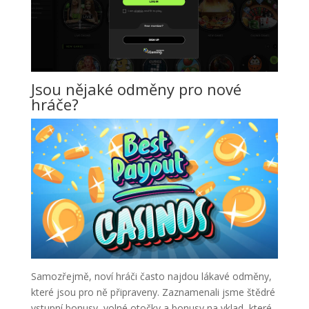
Jsou nějaké odměny pro nové
hráče?
Samozřejmě, noví hráči často najdou lákavé odměny,
které jsou pro ně připraveny. Zaznamenali jsme štědré
vstupní bonusy, volné otočky a bonusy na vklad, které