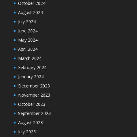
October 2024
August 2024
July 2024
June 2024
May 2024
April 2024
March 2024
February 2024
January 2024
December 2023
November 2023
October 2023
September 2023
August 2023
July 2023