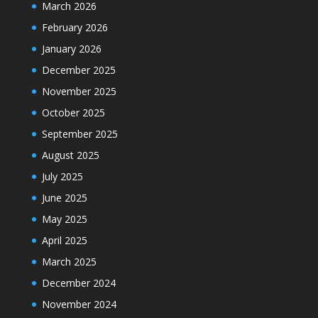
March 2026
February 2026
January 2026
December 2025
November 2025
October 2025
September 2025
August 2025
July 2025
June 2025
May 2025
April 2025
March 2025
December 2024
November 2024