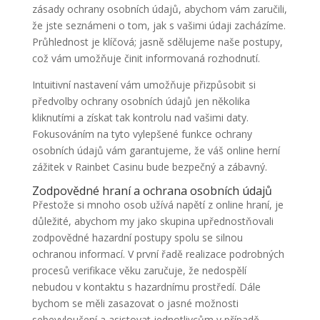
zásady ochrany osobních údajů, abychom vám zaručili,
že jste seznámeni o tom, jak s vašimi údaji zacházíme.
Průhlednost je klíčová; jasně sdělujeme naše postupy,
což vám umožňuje činit informovaná rozhodnutí.
Intuitivní nastavení vám umožňuje přizpůsobit si
předvolby ochrany osobních údajů jen několika
kliknutími a získat tak kontrolu nad vašimi daty.
Fokusováním na tyto vylepšené funkce ochrany
osobních údajů vám garantujeme, že váš online herní
zážitek v Rainbet Casinu bude bezpečný a zábavný.
Zodpovědné hraní a ochrana osobních údajů
Přestože si mnoho osob užívá napětí z online hraní, je
důležité, abychom my jako skupina upřednostňovali
zodpovědné hazardní postupy spolu se silnou
ochranou informací. V první řadě realizace podrobných
procesů verifikace věku zaručuje, že nedospělí
nebudou v kontaktu s hazardnímu prostředí. Dále
bychom se měli zasazovat o jasné možnosti
sebevyloučení a asistovat jednotlivcům v případě