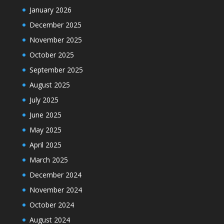
January 2026
December 2025
November 2025
October 2025
September 2025
August 2025
July 2025
June 2025
May 2025
April 2025
March 2025
December 2024
November 2024
October 2024
August 2024