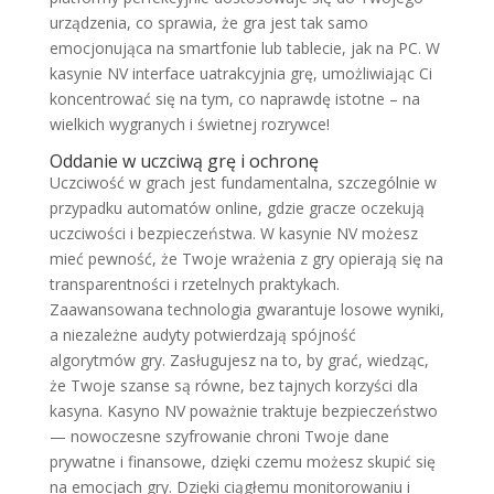
urządzenia, co sprawia, że gra jest tak samo
emocjonująca na smartfonie lub tablecie, jak na PC. W
kasynie NV interface uatrakcyjnia grę, umożliwiając Ci
koncentrować się na tym, co naprawdę istotne – na
wielkich wygranych i świetnej rozrywce!
Oddanie w uczciwą grę i ochronę
Uczciwość w grach jest fundamentalna, szczególnie w
przypadku automatów online, gdzie gracze oczekują
uczciwości i bezpieczeństwa. W kasynie NV możesz
mieć pewność, że Twoje wrażenia z gry opierają się na
transparentności i rzetelnych praktykach.
Zaawansowana technologia gwarantuje losowe wyniki,
a niezależne audyty potwierdzają spójność
algorytmów gry. Zasługujesz na to, by grać, wiedząc,
że Twoje szanse są równe, bez tajnych korzyści dla
kasyna. Kasyno NV poważnie traktuje bezpieczeństwo
— nowoczesne szyfrowanie chroni Twoje dane
prywatne i finansowe, dzięki czemu możesz skupić się
na emocjach gry. Dzięki ciągłemu monitorowaniu i