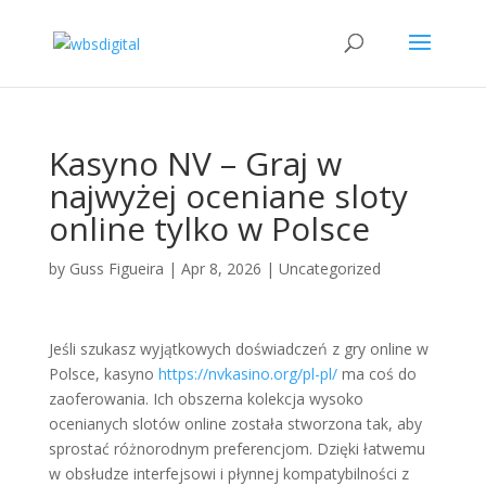
Kasyno NV – Graj w
najwyżej oceniane sloty
online tylko w Polsce
by
Guss Figueira
|
Apr 8, 2026
|
Uncategorized
Jeśli szukasz wyjątkowych doświadczeń z gry online w
Polsce, kasyno
https://nvkasino.org/pl-pl/
ma coś do
zaoferowania. Ich obszerna kolekcja wysoko
ocenianych slotów online została stworzona tak, aby
sprostać różnorodnym preferencjom. Dzięki łatwemu
w obsłudze interfejsowi i płynnej kompatybilności z