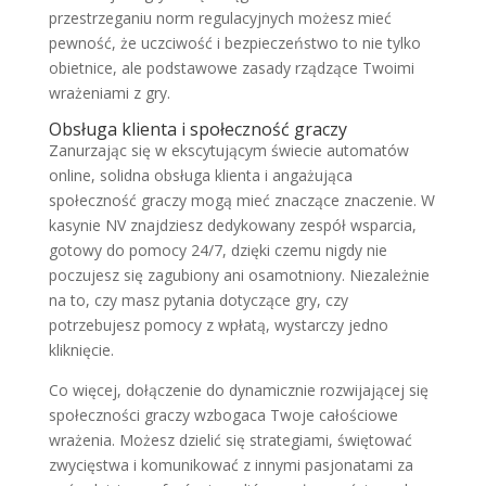
przestrzeganiu norm regulacyjnych możesz mieć
pewność, że uczciwość i bezpieczeństwo to nie tylko
obietnice, ale podstawowe zasady rządzące Twoimi
wrażeniami z gry.
Obsługa klienta i społeczność graczy
Zanurzając się w ekscytującym świecie automatów
online, solidna obsługa klienta i angażująca
społeczność graczy mogą mieć znaczące znaczenie. W
kasynie NV znajdziesz dedykowany zespół wsparcia,
gotowy do pomocy 24/7, dzięki czemu nigdy nie
poczujesz się zagubiony ani osamotniony. Niezależnie
na to, czy masz pytania dotyczące gry, czy
potrzebujesz pomocy z wpłatą, wystarczy jedno
kliknięcie.
Co więcej, dołączenie do dynamicznie rozwijającej się
społeczności graczy wzbogaca Twoje całościowe
wrażenia. Możesz dzielić się strategiami, świętować
zwycięstwa i komunikować z innymi pasjonatami za