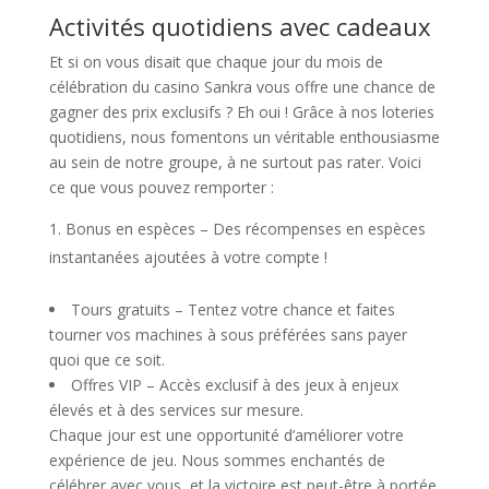
Activités quotidiens avec cadeaux
Et si on vous disait que chaque jour du mois de
célébration du casino Sankra vous offre une chance de
gagner des prix exclusifs ? Eh oui ! Grâce à nos loteries
quotidiens, nous fomentons un véritable enthousiasme
au sein de notre groupe, à ne surtout pas rater. Voici
ce que vous pouvez remporter :
Bonus en espèces – Des récompenses en espèces
instantanées ajoutées à votre compte !
Tours gratuits – Tentez votre chance et faites
tourner vos machines à sous préférées sans payer
quoi que ce soit.
Offres VIP – Accès exclusif à des jeux à enjeux
élevés et à des services sur mesure.
Chaque jour est une opportunité d’améliorer votre
expérience de jeu. Nous sommes enchantés de
célébrer avec vous, et la victoire est peut-être à portée