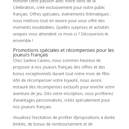
honorer cette passion avec notre Mois de la
Célébration, créé exclusivement pour notre public
français. Offres spéciales, événements thématiques :
nous mettons tout en œuvre pour vous offrir des
moments inoubliables. Quelles surprises et activités
uniques vous attendent ce mois-ci ? Découvrons-le
ensemble !
Promotions spéciales et récompenses pour les
joueurs français
Chez Sankra Casino, nous sommes heureux de
proposer à nos joueurs français des offres et des
bonus exceptionnels durant tout notre mois de fête.
Afin de récompenser votre loyauté, nous avons
instauré des récompenses exclusifs pour enrichir votre
aventure de jeu. Dès votre inscription, vous profiterez
d’avantages personnalisés, créés spécialement pour
nos joueurs français.
Visualisez l’excitation de profiter d’propositions à durée
limitée, de bonus de remboursement et de