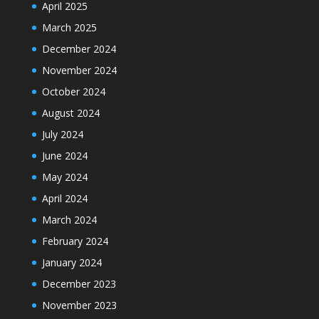
April 2025
March 2025
December 2024
November 2024
October 2024
August 2024
July 2024
June 2024
May 2024
April 2024
March 2024
February 2024
January 2024
December 2023
November 2023