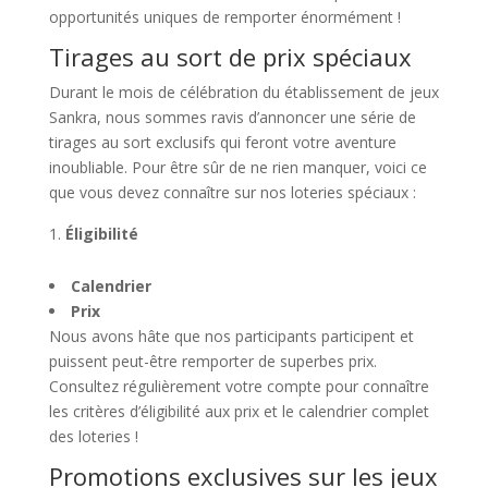
opportunités uniques de remporter énormément !
Tirages au sort de prix spéciaux
Durant le mois de célébration du établissement de jeux
Sankra, nous sommes ravis d’annoncer une série de
tirages au sort exclusifs qui feront votre aventure
inoubliable. Pour être sûr de ne rien manquer, voici ce
que vous devez connaître sur nos loteries spéciaux :
Éligibilité
Calendrier
Prix
Nous avons hâte que nos participants participent et
puissent peut-être remporter de superbes prix.
Consultez régulièrement votre compte pour connaître
les critères d’éligibilité aux prix et le calendrier complet
des loteries !
Promotions exclusives sur les jeux