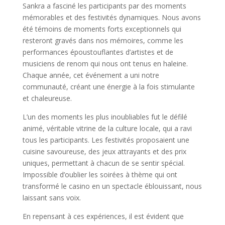
Sankra a fasciné les participants par des moments
mémorables et des festivités dynamiques. Nous avons
été témoins de moments forts exceptionnels qui
resteront gravés dans nos mémoires, comme les
performances époustouflantes d’artistes et de
musiciens de renom qui nous ont tenus en haleine.
Chaque année, cet événement a uni notre
communauté, créant une énergie à la fois stimulante
et chaleureuse.
L’un des moments les plus inoubliables fut le défilé
animé, véritable vitrine de la culture locale, qui a ravi
tous les participants. Les festivités proposaient une
cuisine savoureuse, des jeux attrayants et des prix
uniques, permettant à chacun de se sentir spécial.
Impossible d’oublier les soirées à thème qui ont
transformé le casino en un spectacle éblouissant, nous
laissant sans voix.
En repensant à ces expériences, il est évident que