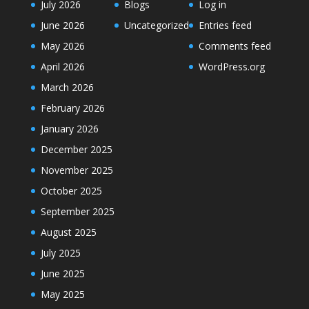
July 2026
Blogs
Log in
June 2026
Uncategorized
Entries feed
May 2026
Comments feed
April 2026
WordPress.org
March 2026
February 2026
January 2026
December 2025
November 2025
October 2025
September 2025
August 2025
July 2025
June 2025
May 2025