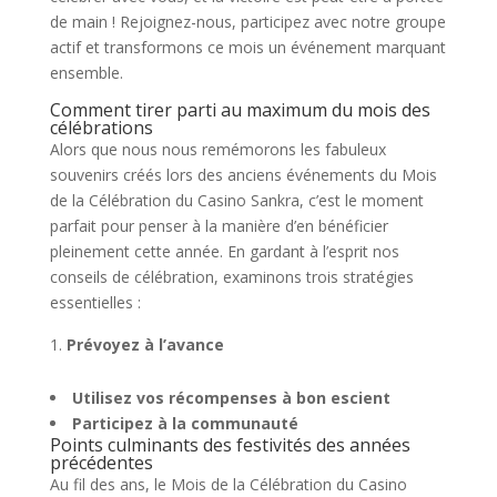
de main ! Rejoignez-nous, participez avec notre groupe
actif et transformons ce mois un événement marquant
ensemble.
Comment tirer parti au maximum du mois des
célébrations
Alors que nous nous remémorons les fabuleux
souvenirs créés lors des anciens événements du Mois
de la Célébration du Casino Sankra, c’est le moment
parfait pour penser à la manière d’en bénéficier
pleinement cette année. En gardant à l’esprit nos
conseils de célébration, examinons trois stratégies
essentielles :
Prévoyez à l’avance
Utilisez vos récompenses à bon escient
Participez à la communauté
Points culminants des festivités des années
précédentes
Au fil des ans, le Mois de la Célébration du Casino