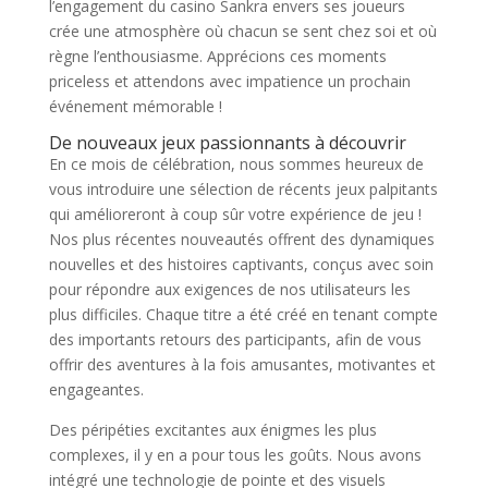
l’engagement du casino Sankra envers ses joueurs
crée une atmosphère où chacun se sent chez soi et où
règne l’enthousiasme. Apprécions ces moments
priceless et attendons avec impatience un prochain
événement mémorable !
De nouveaux jeux passionnants à découvrir
En ce mois de célébration, nous sommes heureux de
vous introduire une sélection de récents jeux palpitants
qui amélioreront à coup sûr votre expérience de jeu !
Nos plus récentes nouveautés offrent des dynamiques
nouvelles et des histoires captivants, conçus avec soin
pour répondre aux exigences de nos utilisateurs les
plus difficiles. Chaque titre a été créé en tenant compte
des importants retours des participants, afin de vous
offrir des aventures à la fois amusantes, motivantes et
engageantes.
Des péripéties excitantes aux énigmes les plus
complexes, il y en a pour tous les goûts. Nous avons
intégré une technologie de pointe et des visuels