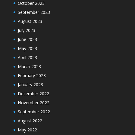
October 2023
September 2023
August 2023
July 2023
June 2023
May 2023
April 2023
March 2023
February 2023
January 2023
December 2022
November 2022
September 2022
August 2022
May 2022