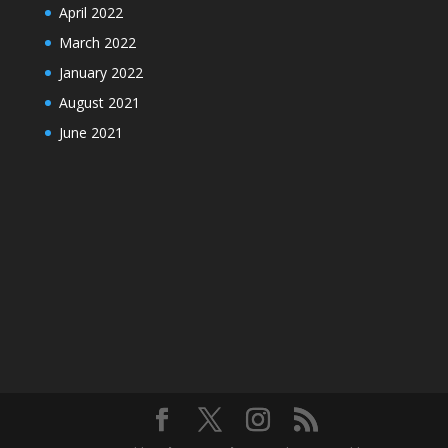
April 2022
March 2022
January 2022
August 2021
June 2021