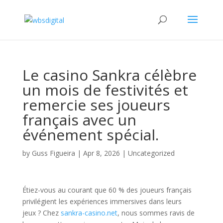
Le casino Sankra célèbre
un mois de festivités et
remercie ses joueurs
français avec un
événement spécial.
by
Guss Figueira
|
Apr 8, 2026
|
Uncategorized
Étiez-vous au courant que 60 % des joueurs français
privilégient les expériences immersives dans leurs
jeux ? Chez
sankra-casino.net
, nous sommes ravis de