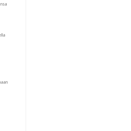
ansa
ella
amaan