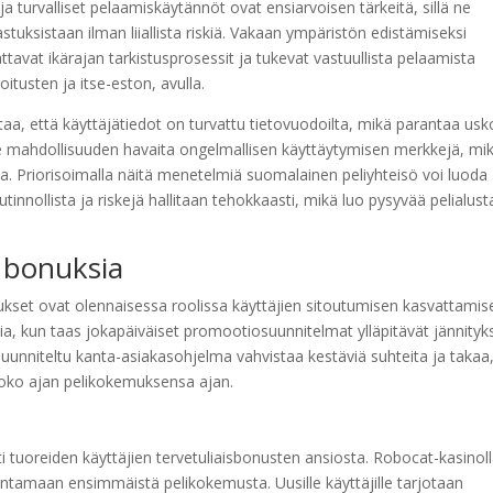
 turvalliset pelaamiskäytännöt ovat ensiarvoisen tärkeitä, sillä ne
astuksistaan ilman liiallista riskiä. Vakaan ympäristön edistämiseksi
tavat ikärajan tarkistusprosessit ja tukevat vastuullista pelaamista
oitusten ja itse-eston, avulla.
aa, että käyttäjätiedot on turvattu tietovuodoilta, mikä parantaa usk
lle mahdollisuuden havaita ongelmallisen käyttäytymisen merkkejä, mi
a. Priorisoimalla näitä menetelmiä suomalainen peliyhteisö voi luoda
innollista ja riskejä hallitaan tehokkaasti, mikä luo pysyvää pelialust
a bonuksia
nukset ovat olennaisessa roolissa käyttäjien sitoutumisen kasvattamis
jia, kun taas jokapäiväiset promootiosuunnitelmat ylläpitävät jännity
ti suunniteltu kanta-asiakasohjelma vahvistaa kestäviä suhteita ja takaa
 koko ajan pelikokemuksensa ajan.
ti tuoreiden käyttäjien tervetuliaisbonusten ansiosta. Robocat-kasinol
antamaan ensimmäistä pelikokemusta. Uusille käyttäjille tarjotaan