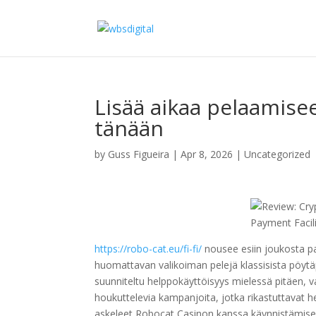
Lisää aikaa pelaamise
tänään
by
Guss Figueira
|
Apr 8, 2026
|
Uncategorized
https://robo-cat.eu/fi-fi/
nousee esiin joukosta p
huomattavan valikoiman pelejä klassisista pöytäpe
suunniteltu helppokäyttöisyys mielessä pitäen, va
houkuttelevia kampanjoita, jotka rikastuttavat h
askeleet Robocat Casinon kanssa käynnistämisee