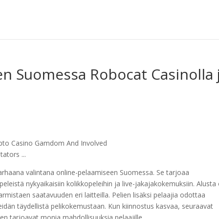
en Suomessa Robocat Casinolla 
arhaana valintana online-pelaamiseen Suomessa. Se tarjoaa
leistä nykyaikaisiin kolikkopeleihin ja live-jakajakokemuksiin. Alusta
rmistaen saatavuuden eri laitteilla. Pelien lisäksi pelaajia odottaa
eidän täydellistä pelikokemustaan. Kun kiinnostus kasvaa, seuraavat
n tarjoavat monia mahdollisuuksia pelaajille.