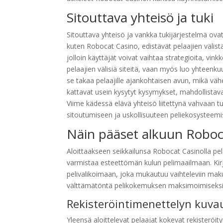
Sitouttava yhteisö ja tuki
Sitouttava yhteisö ja vankka tukijärjestelmä ov
kuten Robocat Casino, edistävät pelaajien välis
jolloin käyttäjät voivat vaihtaa strategioita, v
pelaajien välisiä siteitä, vaan myös luo yhteenk
se takaa pelaajille ajankohtaisen avun, mikä vähe
kattavat usein kysytyt kysymykset, mahdollistav
Viime kädessä elävä yhteisö liitettynä vahvaan t
sitoutumiseen ja uskollisuuteen peliekosysteemi
Näin pääset alkuun Roboc
Aloittaakseen seikkailunsa Robocat Casinolla pela
varmistaa esteettömän kulun pelimaailmaan. Kir
pelivalikoimaan, joka mukautuu vaihteleviin ma
välttämätöntä pelikokemuksen maksimoimiseksi 
Rekisteröintimenettelyn kuva
Yleensä aloittelevat pelaajat kokevat rekisteröit