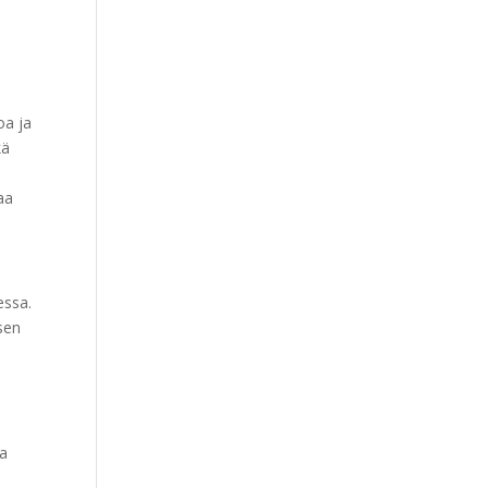
oa ja
kä
aa
essa.
ksen
,
la