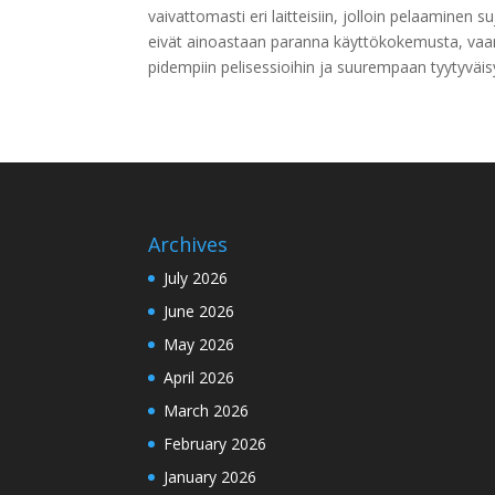
vaivattomasti eri laitteisiin, jolloin pelaaminen s
eivät ainoastaan paranna käyttökokemusta, vaa
pidempiin pelisessioihin ja suurempaan tyytyväis
Archives
July 2026
June 2026
May 2026
April 2026
March 2026
February 2026
January 2026