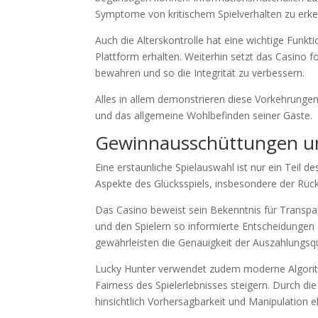
Symptome von kritischem Spielverhalten zu erk
Auch die Alterskontrolle hat eine wichtige Funkti
Plattform erhalten. Weiterhin setzt das Casino 
bewahren und so die Integrität zu verbessern.
Alles in allem demonstrieren diese Vorkehrunge
und das allgemeine Wohlbefinden seiner Gäste.
Gewinnausschüttungen un
Eine erstaunliche Spielauswahl ist nur ein Teil d
Aspekte des Glücksspiels, insbesondere der Rückz
Das Casino beweist sein Bekenntnis für Transpar
und den Spielern so informierte Entscheidunge
gewährleisten die Genauigkeit der Auszahlungsq
Lucky Hunter verwendet zudem moderne Algorithm
Fairness des Spielerlebnisses steigern. Durch d
hinsichtlich Vorhersagbarkeit und Manipulation el