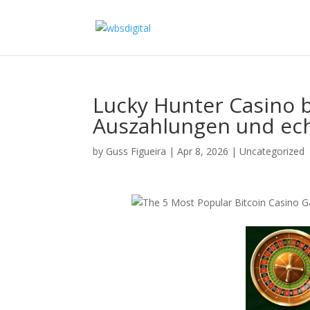
Lucky Hunter Casino b
Auszahlungen und ech
by
Guss Figueira
|
Apr 8, 2026
|
Uncategorized