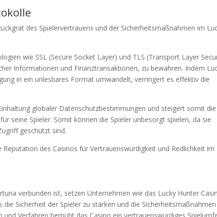
okolle
 Rückgrat des Spielervertrauens und der Sicherheitsmaßnahmen im Lu
logien wie SSL (Secure Socket Layer) und TLS (Transport Layer Secur
nlicher Informationen und Finanztransaktionen, zu bewahren. Indem Lu
ng in ein unlesbares Format umwandelt, verringert es effektiv die
 Einhaltung globaler Datenschutzbestimmungen und steigert somit die
für seine Spieler. Somit können die Spieler unbesorgt spielen, da sie
ugriff geschützt sind.
e Reputation des Casinos für Vertrauenswürdigkeit und Redlichkeit im
Fortuna verbunden ist, setzen Unternehmen wie das Lucky Hunter Casi
die Sicherheit der Spieler zu stärken und die Sicherheitsmaßnahmen
ln und Verfahren bemüht das Casino ein vertrauenswürdiges Spielumf