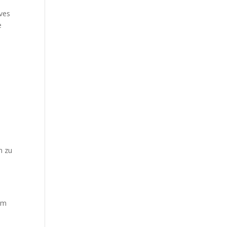
ives
e
n zu
im