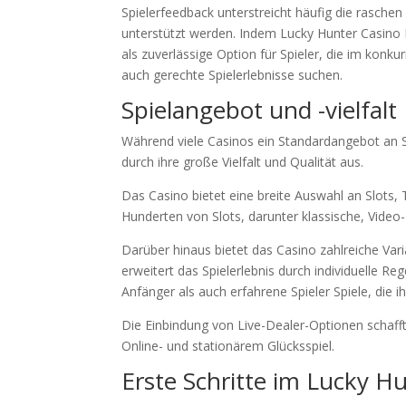
Spielerfeedback unterstreicht häufig die rasch
unterstützt werden. Indem Lucky Hunter Casino F
als zuverlässige Option für Spieler, die im kon
auch gerechte Spielerlebnisse suchen.
Spielangebot und -vielfalt
Während viele Casinos ein Standardangebot an Sp
durch ihre große Vielfalt und Qualität aus.
Das Casino bietet eine breite Auswahl an Slots,
Hunderten von Slots, darunter klassische, Video- 
Darüber hinaus bietet das Casino zahlreiche Vari
erweitert das Spielerlebnis durch individuelle 
Anfänger als auch erfahrene Spieler Spiele, die
Die Einbindung von Live-Dealer-Optionen schafft
Online- und stationärem Glücksspiel.
Erste Schritte im Lucky H