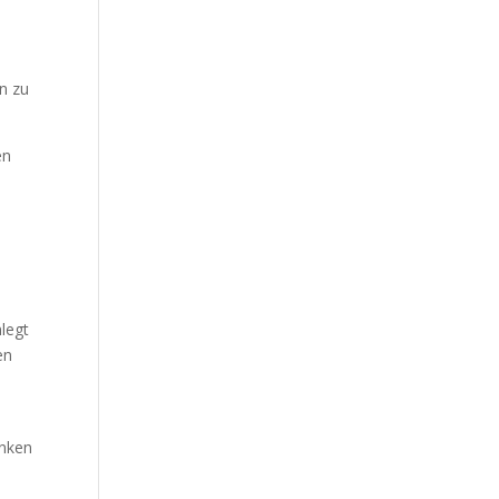
en zu
en
nlegt
en
enken