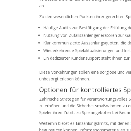
an.
Zu den wesentlichen Punkten ihrer gerechten Sp
Häufige Audits zur Bestätigung der Erfüllung
Nutzung von Zufallszahlengeneratoren zur Gar
Klar kommunizierte Auszahlungsquoten, die de
Wiederkehrende Spielaktualisierungen und In
Ein dedizierter Kundensupport steht Ihnen zur
Diese Vorkehrungen sollen eine sorglose und ver
unbesorgt erleben können.
Optionen für kontrolliertes Sp
Zahlreiche Strategien für verantwortungsvolles S
zu erhöhen und die Sicherheitsmaßnahmen zu er
Spieler ihren Zutritt zu Spielangeboten bei Beda
Weiterhin bietet es Einzahlungslimits, mit dene
begünstigen können. Informationsmaterialien zum