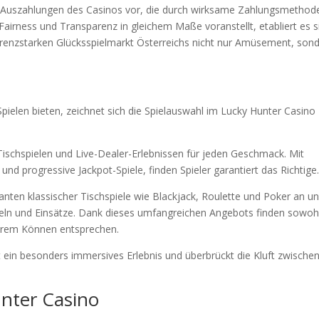
en Auszahlungen des Casinos vor, die durch wirksame Zahlungsmethod
airness und Transparenz in gleichem Maße voranstellt, etabliert es s
kurrenzstarken Glücksspielmarkt Österreichs nicht nur Amüsement, son
ielen bieten, zeichnet sich die Spielauswahl im Lucky Hunter Casino
 Tischspielen und Live-Dealer-Erlebnissen für jeden Geschmack. Mit
und progressive Jackpot-Spiele, finden Spieler garantiert das Richtige
anten klassischer Tischspiele wie Blackjack, Roulette und Poker an u
Regeln und Einsätze. Dank dieses umfangreichen Angebots finden sowoh
 ihrem Können entsprechen.
 ein besonders immersives Erlebnis und überbrückt die Kluft zwische
unter Casino