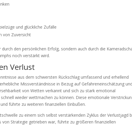
änken
elzüge und glückliche Zufälle
n von Zuversicht
ur durch den persönlichen Erfolg, sondern auch durch die Kameradsch
mphs noch verstärkt wird.
en Verlust
rkenntnisse aus dem schwersten Rückschlag umfassend und erhellend
 erhebliche Missverständnisse in Bezug auf Gefahreneinschätzung un
ersehbarkeit von Wetten verkannt und sich zu stark emotional
e schnell wieder wettmachen zu können. Diese emotionale Verstricku
t und führte zu weiteren finanziellen Einbußen.
schwelle zu einem sich selbst verstärkenden Zyklus der Verlustjagd b
s von Strategie getrieben war, führte zu größeren finanziellen