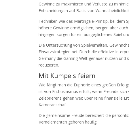
Gewinne zu maximieren und Verluste zu minimier
Entscheidungen auf Basis von Wahrscheinlichkeit
Techniken wie das Martingale-Prinzip, bei dem Sp
höhere Gewinne ermöglichen, bergen aber auch e
hingegen sorgen für ein ausgeglichenes Spiel und 
Die Untersuchung von Spielverhalten, Gewinncha
Einsatzstrategien bei. Durch die effektive Inte
Germany die Gaming-Welt genauer nutzen und so 
reduzieren.
Mit Kumpels feiern
Wie fängt man die Euphorie eines großen Erfol
ist von Enthusiasmus erfüllt, wenn Freunde sic
Zelebrierens gehen weit über reine finanzielle E
Kameradschaft.
Die gemeinsame Freude bereichert die persönlich
Kernelementen gehören häufig: