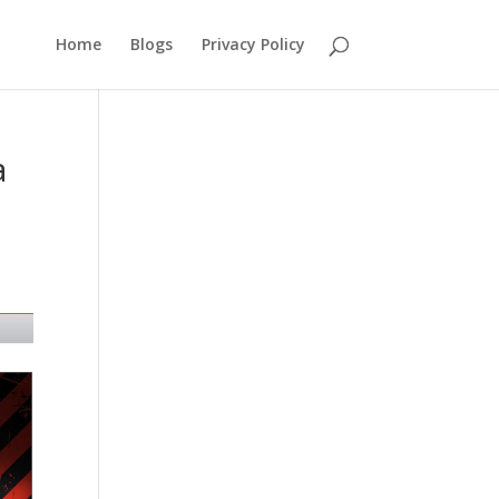
Home
Blogs
Privacy Policy
a