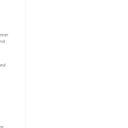
einer
nd
und
ine