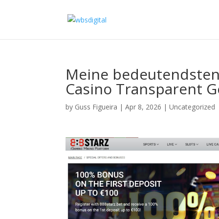
Meine bedeutendsten 
Casino Transparent G
by
Guss Figueira
|
Apr 8, 2026
|
Uncategorized