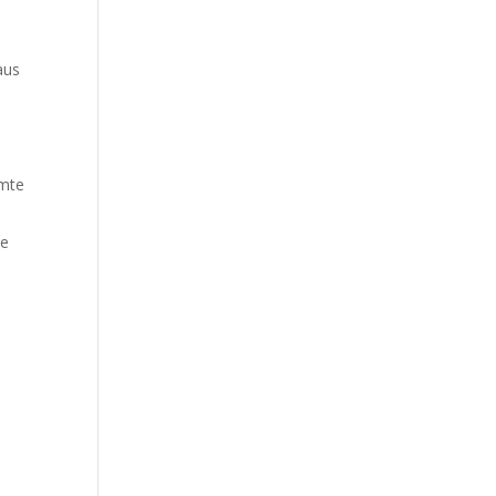
aus
amte
ne