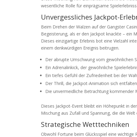
wesentliche Rolle für einprägsame Spielerlebniss
Unvergessliches Jackpot-Erleb
Beim Drehen der Walzen auf der Gangster Casino
Begeisterung, als er den Jackpot knackte – ein 
Dieses einzigartige Erlebnis bot eine Vielzahl 
einem denkwürdigen Ereignis beitrugen.
Der abrupte Umschwung vom gewöhnlichen Spi
Ein Adrenalinkick, der gewöhnliche Spielerlebnis
Ein tiefes Gefühl der Zufriedenheit bei der Wah
Der Thrill, die Jackpot-Animation sich entfalte
Die unvermeidliche Betrachtung kommender 
Dieses Jackpot-Event bleibt ein Höhepunkt in der
Mischung aus Zufall und Spannung, die die Welt
Strategische Wetttechniken
Obwohl Fortune beim Glücksspiel eine wichtige Ro