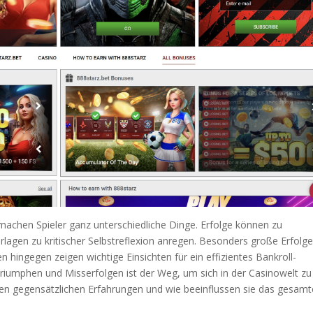
achen Spieler ganz unterschiedliche Dinge. Erfolge können zu
gen zu kritischer Selbstreflexion anregen. Besonders große Erfolg
 hingegen zeigen wichtige Einsichten für ein effizientes Bankroll-
umphen und Misserfolgen ist der Weg, um sich in der Casinowelt zu
esen gegensätzlichen Erfahrungen und wie beeinflussen sie das gesamt