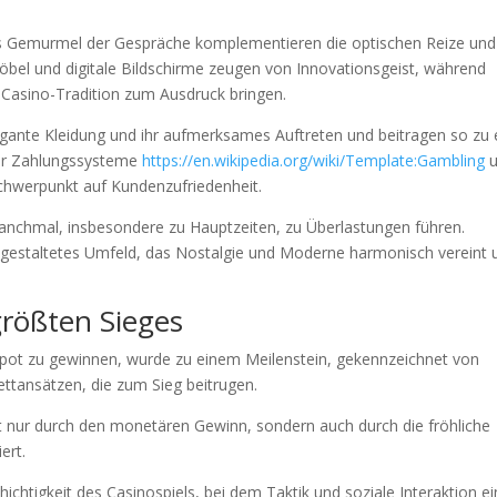
as Gemurmel der Gespräche komplementieren die optischen Reize und
öbel und digitale Bildschirme zeugen von Innovationsgeist, während
r Casino-Tradition zum Ausdruck bringen.
egante Kleidung und ihr aufmerksames Auftreten und beitragen so zu 
ner Zahlungssysteme
https://en.wikipedia.org/wiki/Template:Gambling
u
chwerpunkt auf Kundenzufriedenheit.
manchmal, insbesondere zu Hauptzeiten, zu Überlastungen führen.
h gestaltetes Umfeld, das Nostalgie und Moderne harmonisch vereint 
größten Sieges
kpot zu gewinnen, wurde zu einem Meilenstein, gekennzeichnet von
ttansätzen, die zum Sieg beitrugen.
t nur durch den monetären Gewinn, sondern auch durch die fröhliche
ert.
chtigkeit des Casinospiels, bei dem Taktik und soziale Interaktion e