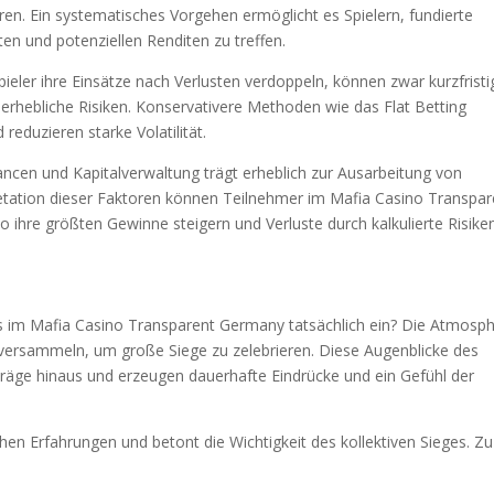
en. Ein systematisches Vorgehen ermöglicht es Spielern, fundierte
en und potenziellen Renditen zu treffen.
ieler ihre Einsätze nach Verlusten verdoppeln, können zwar kurzfristi
rhebliche Risiken. Konservativere Methoden wie das Flat Betting
reduzieren starke Volatilität.
ncen und Kapitalverwaltung trägt erheblich zur Ausarbeitung von
rpretation dieser Faktoren können Teilnehmer im Mafia Casino Transpar
ihre größten Gewinne steigern und Verluste durch kalkulierte Risike
gs im Mafia Casino Transparent Germany tatsächlich ein? Die Atmosp
h versammeln, um große Siege zu zelebrieren. Diese Augenblicke des
rträge hinaus und erzeugen dauerhafte Eindrücke und ein Gefühl der
en Erfahrungen und betont die Wichtigkeit des kollektiven Sieges. Z