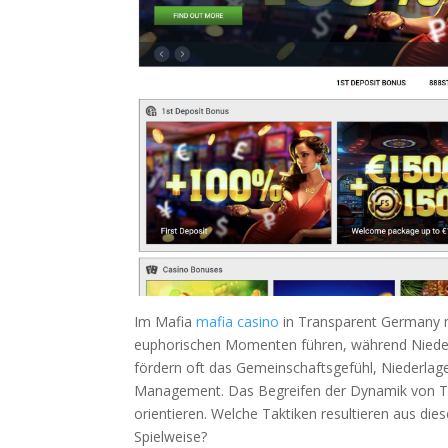
Im Mafia
mafia casino
in Transparent Germany m
euphorischen Momenten führen, während Niederla
fördern oft das Gemeinschaftsgefühl, Niederlagen
Management. Das Begreifen der Dynamik von Tri
orientieren. Welche Taktiken resultieren aus di
Spielweise?