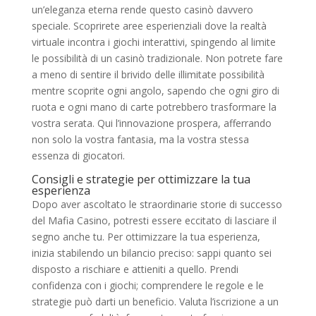
un’eleganza eterna rende questo casinò davvero
speciale. Scoprirete aree esperienziali dove la realtà
virtuale incontra i giochi interattivi, spingendo al limite
le possibilità di un casinò tradizionale. Non potrete fare
a meno di sentire il brivido delle illimitate possibilità
mentre scoprite ogni angolo, sapendo che ogni giro di
ruota e ogni mano di carte potrebbero trasformare la
vostra serata. Qui l’innovazione prospera, afferrando
non solo la vostra fantasia, ma la vostra stessa
essenza di giocatori.
Consigli e strategie per ottimizzare la tua
esperienza
Dopo aver ascoltato le straordinarie storie di successo
del Mafia Casino, potresti essere eccitato di lasciare il
segno anche tu. Per ottimizzare la tua esperienza,
inizia stabilendo un bilancio preciso: sappi quanto sei
disposto a rischiare e attieniti a quello. Prendi
confidenza con i giochi; comprendere le regole e le
strategie può darti un beneficio. Valuta l’iscrizione a un