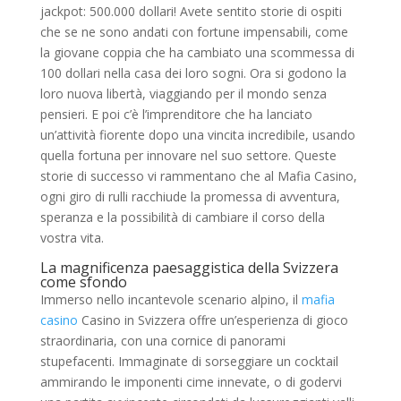
jackpot: 500.000 dollari! Avete sentito storie di ospiti
che se ne sono andati con fortune impensabili, come
la giovane coppia che ha cambiato una scommessa di
100 dollari nella casa dei loro sogni. Ora si godono la
loro nuova libertà, viaggiando per il mondo senza
pensieri. E poi c’è l’imprenditore che ha lanciato
un’attività fiorente dopo una vincita incredibile, usando
quella fortuna per innovare nel suo settore. Queste
storie di successo vi rammentano che al Mafia Casino,
ogni giro di rulli racchiude la promessa di avventura,
speranza e la possibilità di cambiare il corso della
vostra vita.
La magnificenza paesaggistica della Svizzera
come sfondo
Immerso nello incantevole scenario alpino, il
mafia
casino
Casino in Svizzera offre un’esperienza di gioco
straordinaria, con una cornice di panorami
stupefacenti. Immaginate di sorseggiare un cocktail
ammirando le imponenti cime innevate, o di godervi