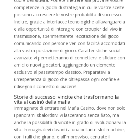
cuore dell’attività. Potrete mettere alla prova le vostre
competenze in giochi di strategia in cui le vostre scelte
possono accrescere le vostre probabilità di successo.
Inoltre, grazie a interfacce tecnologiche all’avanguardia
e alla opportunità di interagire con croupier dal vivo in
trasmissione, sperimenterete l’eccitazione del gioco
comunicando con persone veri con facilità accomodati
alla vostra postazione di gioco. Caratteristiche social
avanzate vi permetteranno di connettervi e sfidare con
amici o nuovi giocatori, aggiungendo un elemento
esclusivo al passatempo classico. Preparatevi a
un’esperienza di gioco che oltrepassa ogni confine e
ridisegna il concetto di piacere!
Storie di successo: vincite che trasformano la
vita al casinò della mafia
Immaginate di entrare nel Mafia Casino, dove non solo
i panorami sbalorditivi vi lasceranno senza fiato, ma
anche la possibilità di vincite in grado di rivoluzionarvi la
vita. Immaginatevi davanti a una brillante slot machine,
con i rulli che girano, e all’improvviso, centrate il