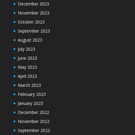
December 2023
November 2023
October 2023
September 2023
August 2023
July 2023
June 2023
May 2023
April 2023
March 2023
February 2023
January 2023
December 2022
November 2022
September 2022