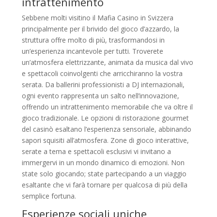
intrattenimento
Sebbene molti visitino il Mafia Casino in Svizzera
principalmente per il brivido del gioco d’azzardo, la
struttura offre molto di più, trasformandosi in
un’esperienza incantevole per tutti. Troverete
un’atmosfera elettrizzante, animata da musica dal vivo
e spettacoli coinvolgenti che arricchiranno la vostra
serata. Da ballerini professionisti a DJ internazionali,
ogni evento rappresenta un salto nell’innovazione,
offrendo un intrattenimento memorabile che va oltre il
gioco tradizionale. Le opzioni di ristorazione gourmet
del casinò esaltano l’esperienza sensoriale, abbinando
sapori squisiti all’atmosfera. Zone di gioco interattive,
serate a tema e spettacoli esclusivi vi invitano a
immergervi in un mondo dinamico di emozioni. Non
state solo giocando; state partecipando a un viaggio
esaltante che vi farà tornare per qualcosa di più della
semplice fortuna.
Esperienze sociali uniche