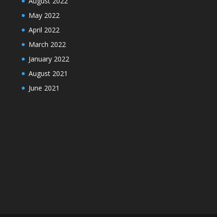
August 2022
May 2022
April 2022
March 2022
January 2022
August 2021
June 2021