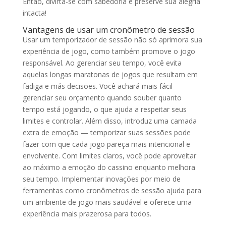
Então, divirta-se com sabedoria e preserve sua alegria
intacta!
Vantagens de usar um cronômetro de sessão
Usar um temporizador de sessão não só aprimora sua
experiência de jogo, como também promove o jogo
responsável. Ao gerenciar seu tempo, você evita
aquelas longas maratonas de jogos que resultam em
fadiga e más decisões. Você achará mais fácil
gerenciar seu orçamento quando souber quanto
tempo está jogando, o que ajuda a respeitar seus
limites e controlar. Além disso, introduz uma camada
extra de emoção — temporizar suas sessões pode
fazer com que cada jogo pareça mais intencional e
envolvente. Com limites claros, você pode aproveitar
ao máximo a emoção do cassino enquanto melhora
seu tempo. Implementar inovações por meio de
ferramentas como cronômetros de sessão ajuda para
um ambiente de jogo mais saudável e oferece uma
experiência mais prazerosa para todos.