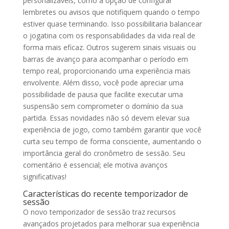
personalizáveis, como a opção de configurar
lembretes ou avisos que notifiquem quando o tempo
estiver quase terminando. Isso possibilitaria balancear
o jogatina com os responsabilidades da vida real de
forma mais eficaz. Outros sugerem sinais visuais ou
barras de avanço para acompanhar o período em
tempo real, proporcionando uma experiência mais
envolvente. Além disso, você pode apreciar uma
possibilidade de pausa que facilite executar uma
suspensão sem comprometer o domínio da sua
partida. Essas novidades não só devem elevar sua
experiência de jogo, como também garantir que você
curta seu tempo de forma consciente, aumentando o
importância geral do cronômetro de sessão. Seu
comentário é essencial; ele motiva avanços
significativas!
Características do recente temporizador de
sessão
O novo temporizador de sessão traz recursos
avançados projetados para melhorar sua experiência