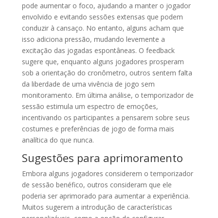
pode aumentar o foco, ajudando a manter o jogador
envolvido e evitando sessões extensas que podem
conduzir à cansaço. No entanto, alguns acham que
isso adiciona pressão, mudando levemente a
excitação das jogadas espontâneas. O feedback
sugere que, enquanto alguns jogadores prosperam
sob a orientação do cronômetro, outros sentem falta
da liberdade de uma vivência de jogo sem
monitoramento. Em última análise, o temporizador de
sessão estimula um espectro de emoções,
incentivando os participantes a pensarem sobre seus
costumes e preferências de jogo de forma mais
analítica do que nunca.
Sugestões para aprimoramento
Embora alguns jogadores considerem o temporizador
de sessão benéfico, outros consideram que ele
poderia ser aprimorado para aumentar a experiência.
Muitos sugerem a introdução de características