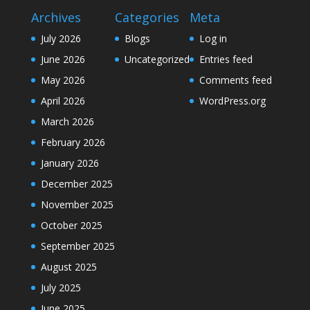
Archives
Categories
Meta
July 2026
Blogs
Log in
June 2026
Uncategorized
Entries feed
May 2026
Comments feed
April 2026
WordPress.org
March 2026
February 2026
January 2026
December 2025
November 2025
October 2025
September 2025
August 2025
July 2025
June 2025