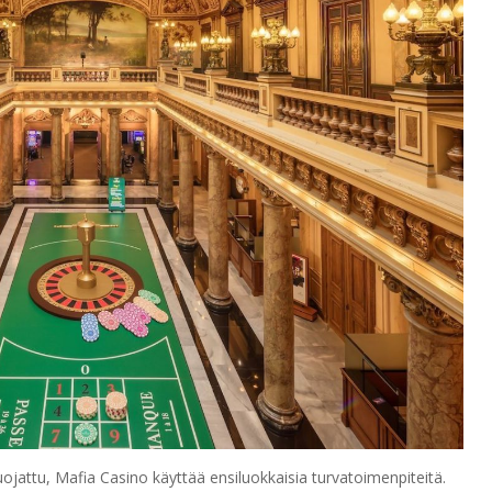
uojattu, Mafia Casino käyttää ensiluokkaisia turvatoimenpiteitä.