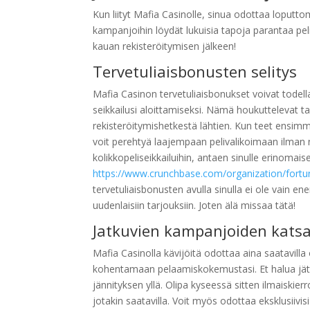
Kun liityt Mafia Casinolle, sinua odottaa loputtom
kampanjoihin löydät lukuisia tapoja parantaa pel
kauan rekisteröitymisen jälkeen!
Tervetuliaisbonusten selitys
Mafia Casinon tervetuliaisbonukset voivat todella
seikkailusi aloittamiseksi. Nämä houkuttelevat t
rekisteröitymishetkestä lähtien. Kun teet ensimm
voit perehtyä laajempaan pelivalikoimaan ilman n
kolikkopeliseikkailuihin, antaen sinulle erinomais
https://www.crunchbase.com/organization/fort
tervetuliaisbonusten avulla sinulla ei ole vain
uudenlaisiin tarjouksiin. Joten älä missaa tätä!
Jatkuvien kampanjoiden kats
Mafia Casinolla kävijöitä odottaa aina saatavilla
kohentamaan pelaamiskokemustasi. Et halua jättää v
jännityksen yllä. Olipa kyseessä sitten ilmaiskie
jotakin saatavilla. Voit myös odottaa eksklusiivi