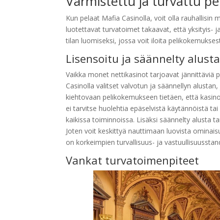
Varmistettu ja turvattu pe
Kun pelaat Mafia Casinolla, voit olla rauhallisin 
luotettavat turvatoimet takaavat, että yksityis- j
tilan luomiseksi, jossa voit iloita pelikokemukses
Lisensoitu ja säännelty alust
Vaikka monet nettikasinot tarjoavat jännittäviä pe
Casinolla valitset valvotun ja säännellyn alustan, 
kiehtovaan pelikokemukseen tietäen, että kasin
ei tarvitse huolehtia epäselvistä käytännöistä tai 
kaikissa toiminnoissa. Lisäksi säännelty alusta tar
Joten voit keskittyä nauttimaan luovista ominaisu
on korkeimpien turvallisuus- ja vastuullisuussta
Vankat turvatoimenpiteet