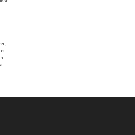
sinon
yen,
aan
en
on