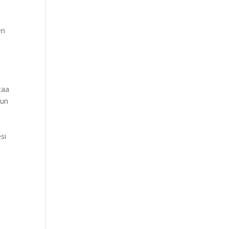
en
taa
nun
si