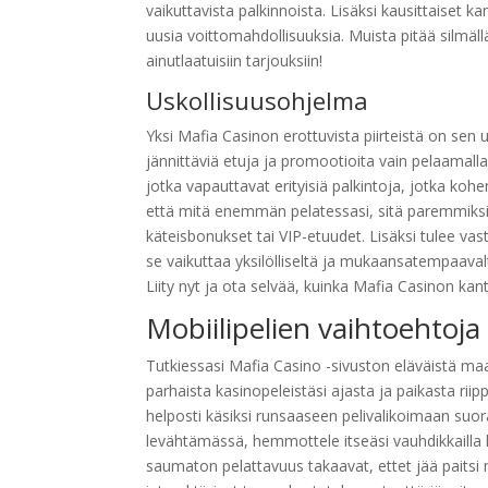
vaikuttavista palkinnoista. Lisäksi kausittaiset 
uusia voittomahdollisuuksia. Muista pitää silmäl
ainutlaatuisiin tarjouksiin!
Uskollisuusohjelma
Yksi Mafia Casinon erottuvista piirteistä on sen
jännittäviä etuja ja promootioita vain pelaamalla
jotka vapauttavat erityisiä palkintoja, jotka k
että mitä enemmän pelatessasi, sitä paremmiksi 
käteisbonukset tai VIP-etuudet. Lisäksi tulee va
se vaikuttaa yksilölliseltä ja mukaansatempaaval
Liity nyt ja ota selvää, kuinka Mafia Casinon ka
Mobiilipelien vaihtoehtoja
Tutkiessasi Mafia Casino -sivuston eläväistä ma
parhaista kasinopeleistäsi ajasta ja paikasta riip
helposti käsiksi runsaaseen pelivalikoimaan suoraa
levähtämässä, hemmottele itseäsi vauhdikkailla koli
saumaton pelattavuus takaavat, ettet jää paitsi m