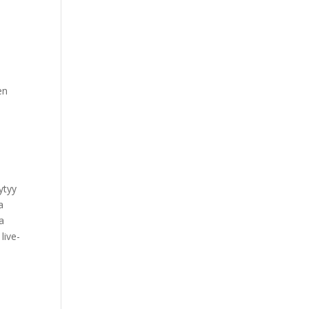
en
ytyy
a
ta
live-