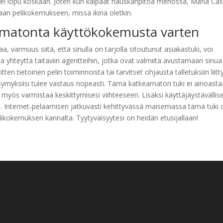
tys ei lopu koskaan. Joten kun kaipaat hauskanpitoa menossa, Mafia Ca
aan pelikokemukseen, missä ikinä oletkin.
umatonta käyttökokemusta varten
 varmuus siitä, että sinulla on tarjolla sitoutunut asiakastuki, voi
a yhteyttä taitaviin agentteihin, jotka ovat valmiita avustamaan sinua
tten tietoinen pelin toiminnoista tai tarvitset ohjausta talletuksiin liitt
ysymyksiisi tulee vastaus nopeasti. Tämä katkeamaton tuki ei ainoast
 myös varmistaa keskittymisesi viihteeseen. Lisäksi käyttäjäystävällis
i. Internet-pelaamisen jatkuvasti kehittyvässä maisemassa tämä tuki 
kokemuksen kannalta. Tyytyväisyytesi on heidän etusijallaan!