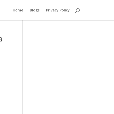
Home
Blogs
Privacy Policy
a