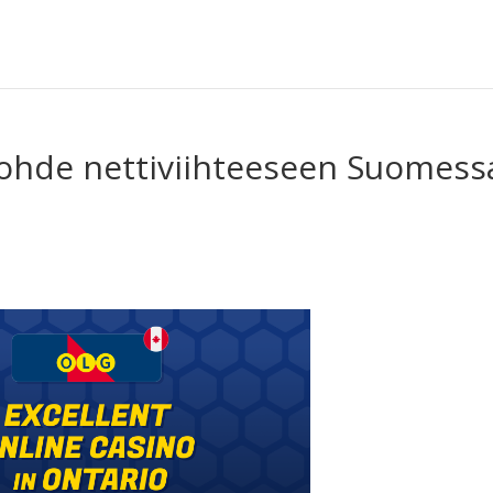
ohde nettiviihteeseen Suomess