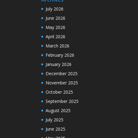
July 2026
June 2026
May 2026
April 2026
March 2026
February 2026
January 2026
December 2025
November 2025
October 2025
September 2025
August 2025
July 2025
June 2025