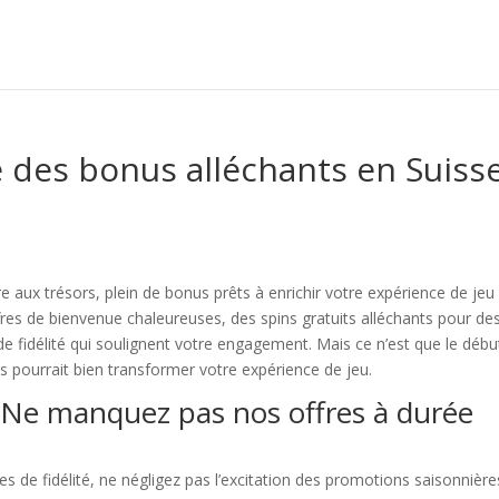
 des bonus alléchants en Suiss
 aux trésors, plein de bonus prêts à enrichir votre expérience de jeu
fres de bienvenue chaleureuses, des spins gratuits alléchants pour de
de fidélité qui soulignent votre engagement. Mais ce n’est que le débu
s pourrait bien transformer votre expérience de jeu.
 Ne manquez pas nos offres à durée
 de fidélité, ne négligez pas l’excitation des promotions saisonnière