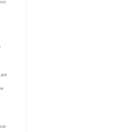
vous
e
tant
me
voie