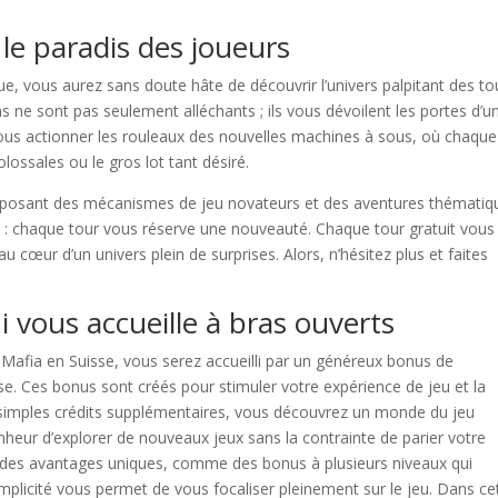
 le paradis des joueurs
e, vous aurez sans doute hâte de découvrir l’univers palpitant des to
s ne sont pas seulement alléchants ; ils vous dévoilent les portes d’u
ous actionner les rouleaux des nouvelles machines à sous, où chaque
lossales ou le gros lot tant désiré.
roposant des mécanismes de jeu novateurs et des aventures thématiq
r : chaque tour vous réserve une nouveauté. Chaque tour gratuit vous
cœur d’un univers plein de surprises. Alors, n’hésitez plus et faites
 vous accueille à bras ouverts
 Mafia en Suisse, vous serez accueilli par un généreux bonus de
e. Ces bonus sont créés pour stimuler votre expérience de jeu et la
e simples crédits supplémentaires, vous découvrez un monde du jeu
onheur d’explorer de nouveaux jeux sans la contrainte de parier votre
t des avantages uniques, comme des bonus à plusieurs niveaux qui
implicité vous permet de vous focaliser pleinement sur le jeu. Dans ce