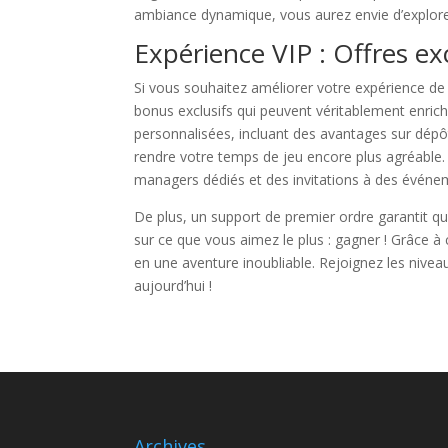
ambiance dynamique, vous aurez envie d’explorer 
Expérience VIP : Offres exc
Si vous souhaitez améliorer votre expérience de
bonus exclusifs qui peuvent véritablement enrich
personnalisées, incluant des avantages sur dépô
rendre votre temps de jeu encore plus agréable
managers dédiés et des invitations à des événeme
De plus, un support de premier ordre garantit qu
sur ce que vous aimez le plus : gagner ! Grâce à 
en une aventure inoubliable. Rejoignez les nivea
aujourd’hui !
Archives