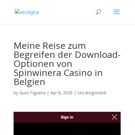
Meine Reise zum
Begreifen der Download-
Optionen von
Spinwinera Casino in
Belgien
by
Guss Figueira
|
Apr 8, 2026
|
Uncategorized