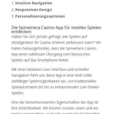
Intuitive Navigation
Responsives Design
Personalisierungsoptionen
Die Spinwinera Casino-App für mobiles Spielen
entdecken
Haben Sie sich jemals gefragt, wie Spielen auf
Mobilgeräten Ihr Casino-Erlebnis verbessern kann? Wir
haben herausgefunden, dass die Spinwinera Casino-
App einen nahtlosen Übergang vom klassischen
Spielen auf das Smartphone bietet.
Mit einer intuitiven User-Interface und schneller
Navigation führt uns diese App in eine Welt voller
vielfältiger Spielmöglichkeiten ein, von traditionellen
Spielautomaten bis hin zu eintauchenden Live-Dealer-
Spielen.
Eine der bemerkenswerten Eigenschaften der App ist
ihre Erreichbarkeit. Wir können zocken, wann und wo
immer wir möchten, wodurch ungeplante Spielrunden