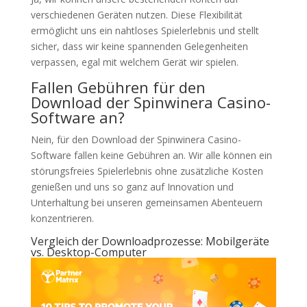
verschiedenen Geräten nutzen. Diese Flexibilität
ermöglicht uns ein nahtloses Spielerlebnis und stellt
sicher, dass wir keine spannenden Gelegenheiten
verpassen, egal mit welchem Gerät wir spielen.
Fallen Gebühren für den
Download der Spinwinera Casino-
Software an?
Nein, für den Download der Spinwinera Casino-
Software fallen keine Gebühren an. Wir alle können ein
störungsfreies Spielerlebnis ohne zusätzliche Kosten
genießen und uns so ganz auf Innovation und
Unterhaltung bei unseren gemeinsamen Abenteuern
konzentrieren.
Vergleich der Downloadprozesse: Mobilgeräte
vs. Desktop-Computer