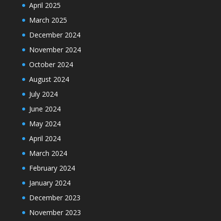
April 2025
March 2025
December 2024
November 2024
October 2024
August 2024
July 2024
June 2024
May 2024
April 2024
March 2024
February 2024
January 2024
December 2023
November 2023