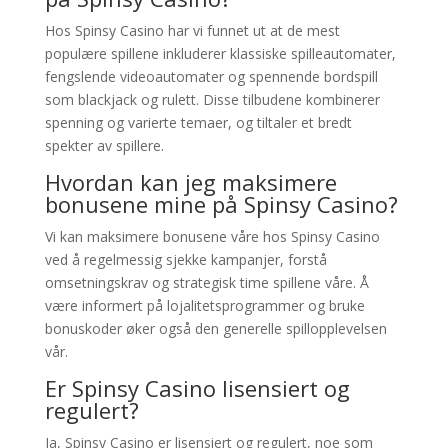
Hos Spinsy Casino har vi funnet ut at de mest
populære spillene inkluderer klassiske spilleautomater,
fengslende videoautomater og spennende bordspill
som blackjack og rulett. Disse tilbudene kombinerer
spenning og varierte temaer, og tiltaler et bredt
spekter av spillere.
Hvordan kan jeg maksimere
bonusene mine på Spinsy Casino?
Vi kan maksimere bonusene våre hos Spinsy Casino
ved å regelmessig sjekke kampanjer, forstå
omsetningskrav og strategisk time spillene våre. Å
være informert på lojalitetsprogrammer og bruke
bonuskoder øker også den generelle spillopplevelsen
vår.
Er Spinsy Casino lisensiert og
regulert?
Ja, Spinsy Casino er lisensiert og regulert, noe som