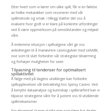
Etter hvert som vi lærer om ulike spill, får vi en følelse
av hvilke mekanikker som resonerer med vår
spillmetode og smak. I tillegg støtter det oss å
evaluere hvor godt vi er klare på konkrete utfordringer
ved å være oppmerksom på sinnstilstanden og miljøet
våre.
Å innlemme intuisjon i spillvalgene vårt gir oss
anledningen til å manøvrere casinogulvet med selvtillit,
noe som til slutt forbedrer vår strategiske tilnærming
og forhøyer muligheten for seier.
Tilpasning til tendenser for optimalisert
spillaktivitet
Å følge med på dagens utviklinger kan forbedre
spillopplevelsen vår betraktelig hos Spinsy Casino. Ved
å benytte dataanalyse og kunnskap i spilleratferd kan vi
tilpasse strategiene våre for å justere oss til utviklende
spillmekanismer.
For eksempel skaper stadig mer populære live dealer-