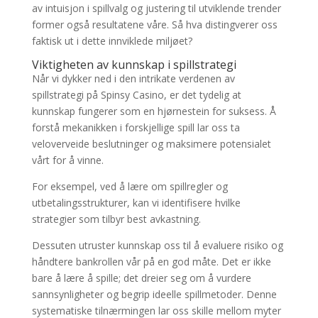
av intuisjon i spillvalg og justering til utviklende trender
former også resultatene våre. Så hva distingverer oss
faktisk ut i dette innviklede miljøet?
Viktigheten av kunnskap i spillstrategi
Når vi dykker ned i den intrikate verdenen av
spillstrategi på Spinsy Casino, er det tydelig at
kunnskap fungerer som en hjørnestein for suksess. Å
forstå mekanikken i forskjellige spill lar oss ta
veloverveide beslutninger og maksimere potensialet
vårt for å vinne.
For eksempel, ved å lære om spillregler og
utbetalingsstrukturer, kan vi identifisere hvilke
strategier som tilbyr best avkastning.
Dessuten utruster kunnskap oss til å evaluere risiko og
håndtere bankrollen vår på en god måte. Det er ikke
bare å lære å spille; det dreier seg om å vurdere
sannsynligheter og begrip ideelle spillmetoder. Denne
systematiske tilnærmingen lar oss skille mellom myter