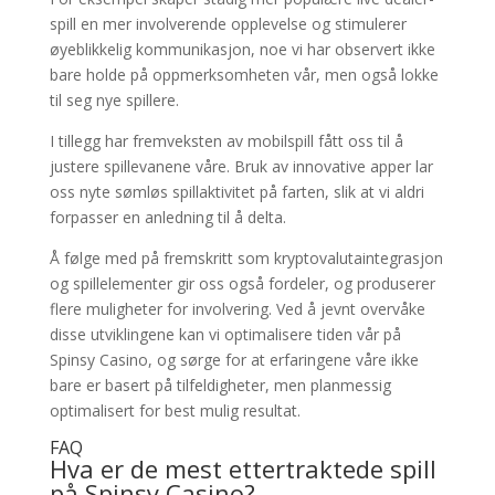
spill en mer involverende opplevelse og stimulerer
øyeblikkelig kommunikasjon, noe vi har observert ikke
bare holde på oppmerksomheten vår, men også lokke
til seg nye spillere.
I tillegg har fremveksten av mobilspill fått oss til å
justere spillevanene våre. Bruk av innovative apper lar
oss nyte sømløs spillaktivitet på farten, slik at vi aldri
forpasser en anledning til å delta.
Å følge med på fremskritt som kryptovalutaintegrasjon
og spillelementer gir oss også fordeler, og produserer
flere muligheter for involvering. Ved å jevnt overvåke
disse utviklingene kan vi optimalisere tiden vår på
Spinsy Casino, og sørge for at erfaringene våre ikke
bare er basert på tilfeldigheter, men planmessig
optimalisert for best mulig resultat.
FAQ
Hva er de mest ettertraktede spill
på Spinsy Casino?