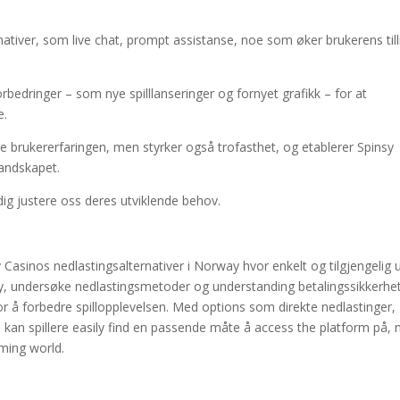
ativer, som live chat, prompt assistanse, noe som øker brukerens tillit
rbedringer – som nye spilllanseringer og fornyet grafikk – for at
e.
e brukererfaringen, men styrker også trofasthet, og etablerer Spinsy
landskapet.
dig justere oss deres utviklende behov.
y Casinos nedlastingsalternativer i Norway hvor enkelt og tilgjengelig u
ity, undersøke nedlastingsmetoder og understanding betalingssikkerhet
r å forbedre spillopplevelsen. Med options som direkte nedlastinger,
 kan spillere easily find en passende måte å access the platform på, 
aming world.