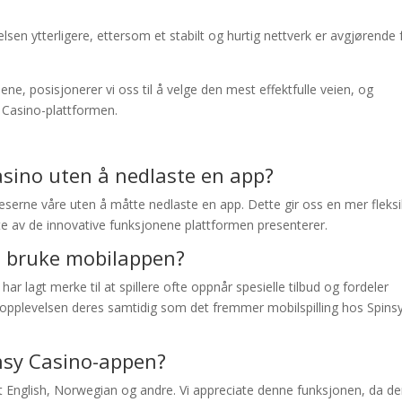
lsen ytterligere, ettersom et stabilt og hurtig nettverk er avgjørende 
ene, posisjonerer vi oss til å velge den mest effektfulle veien, og
 Casino-plattformen.
Casino uten å nedlaste en app?
ebleserne våre uten å måtte nedlaste en app. Dette gir oss en mer fleksi
te av de innovative funksjonene plattformen presenterer.
å bruke mobilappen?
har lagt merke til at spillere ofte oppnår spesielle tilbud og fordeler
lopplevelsen deres samtidig som det fremmer mobilspilling hos Spins
insy Casino-appen?
rt English, Norwegian og andre. Vi appreciate denne funksjonen, da d