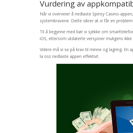
Vurdering av appkompatib
Når vi overveier å nedlaste Spinsy Casino-appe
systemkravene. Dette sikrer at vi får en problemf
Til å begynne med bør vi sjekke om smarttelefon
iOS, ettersom utdaterte versjoner muligens ikke
Videre må vi se på krav til minne og lagring. En
la oss nedlaste appen effektivt.