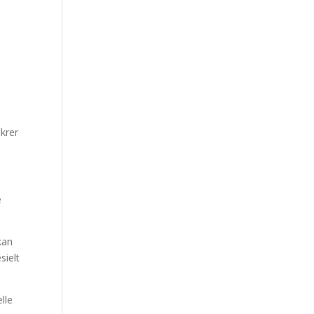
ikrer
e
kan
sielt
lle