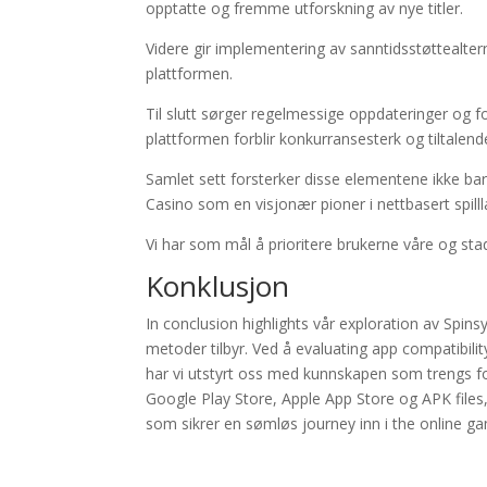
opptatte og fremme utforskning av nye titler.
Videre gir implementering av sanntidsstøttealtern
plattformen.
Til slutt sørger regelmessige oppdateringer og fo
plattformen forblir konkurransesterk og tiltalend
Samlet sett forsterker disse elementene ikke bar
Casino som en visjonær pioner i nettbasert spill
Vi har som mål å prioritere brukerne våre og sta
Konklusjon
In conclusion highlights vår exploration av Spins
metoder tilbyr. Ved å evaluating app compatibil
har vi utstyrt oss med kunnskapen som trengs fo
Google Play Store, Apple App Store og APK files,
som sikrer en sømløs journey inn i the online g