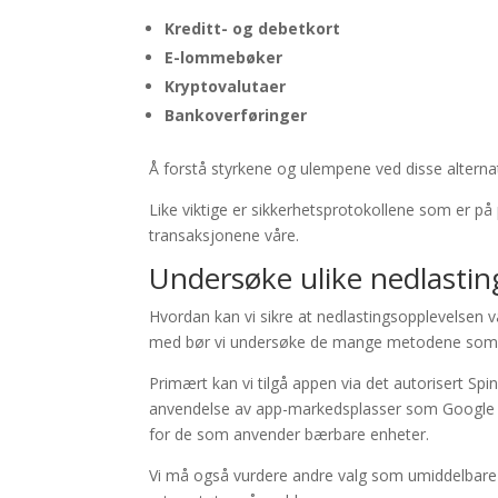
Kreditt- og debetkort
E-lommebøker
Kryptovalutaer
Bankoverføringer
Å forstå styrkene og ulempene ved disse alternat
Like viktige er sikkerhetsprotokollene som er på
transaksjonene våre.
Undersøke ulike nedlastin
Hvordan kan vi sikre at nedlastingsopplevelsen 
med bør vi undersøke de mange metodene som er 
Primært kan vi tilgå appen via det autorisert Spin
anvendelse av app-markedsplasser som Google Pla
for de som anvender bærbare enheter.
Vi må også vurdere andre valg som umiddelbare A