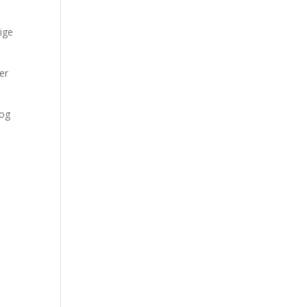
ige
er
 og