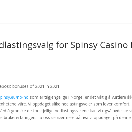
edlastingsvalg for Spinsy Casino 
spinsy.eu/no-no
som er tilgjengelige i Norge, er det viktig å vurdere ik
etene våre. Vi oppdaget ulike nedlastingsveier som lover komfort
Ved å granske de forskjellige nedlastingsveiene kan vi også avdekke vi
lle brukererfaringen. La oss se nærmere på hva vi oppdaget på denne