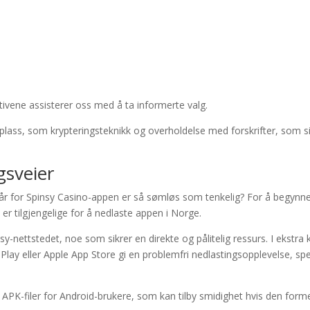
ivene assisterer oss med å ta informerte valg.
 plass, som krypteringsteknikk og overholdelse med forskrifter, som s
gsveier
vår for Spinsy Casino-appen er så sømløs som tenkelig? For å begynn
tilgjengelige for å nedlaste appen i Norge.
sy-nettstedet, noe som sikrer en direkte og pålitelig ressurs. I ekstra 
y eller Apple App Store gi en problemfri nedlastingsopplevelse, spe
PK-filer for Android-brukere, som kan tilby smidighet hvis den forme