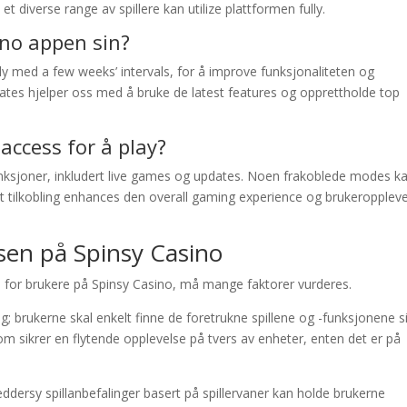
et diverse range av spillere kan utilize plattformen fully.
ino appen sin?
lly med a few weeks’ intervals, for å improve funksjonaliteten og
ates hjelper oss med å bruke de latest features og opprettholde top
access for å play?
 funksjoner, inkludert live games og updates. Noen frakoblede modes k
at tilkobling enhances den overall gaming experience og brukeropplev
sen på Spinsy Casino
e for brukere på Spinsy Casino, må mange faktorer vurderes.
tig; brukerne skal enkelt finne de foretrukne spillene og -funksjonene s
om sikrer en flytende opplevelse på tvers av enheter, enten det er på
kreddersy spillanbefalinger basert på spillervaner kan holde brukerne