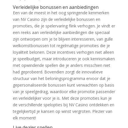
Verleidelijke bonussen en aanbiedingen
Een van de meest in het oog springende kenmerken
van NV Casino zijn de verleidelijke bonussen en
promoties, die je spelervaring flink verhogen. Je vindt er
een reeks aan verleidelijke aanbiedingen die speciaal
zijn ontworpen om je te blijven interesseren, van gulle
welkomstbonussen tot regelmatige promoties die je
loyaliteit belonen. Deze incentives verhogen niet alleen
je speelbudget, maar introduceren je ook kennismaken
met opwindende spellen die je anders misschien niet
had geprobeerd. Bovendien zorgt de innovatieve
structuur van het beloningsprogramma ervoor dat je
gepersonaliseerde bonussen kunt verwachten op basis
van je speelgedrag, waardoor elke promotie passender
en verleidelijker voor je is. Met deze promoties kun je
de verschillende spelopties bij NV Casino ontdekken en
tegelijkertijd je kansen op winst vergroten. Plezier van
elk moment!
Live dealer spellen