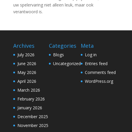
uw spelervaring niet alleen leuk, maar ook
verantwoord is.
Archives
Categories
Meta
July 2026
Blogs
Log in
June 2026
Uncategorized
Entries feed
May 2026
Comments feed
April 2026
WordPress.org
March 2026
February 2026
January 2026
December 2025
November 2025