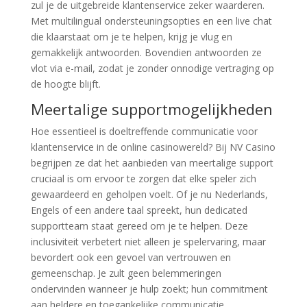
zul je de uitgebreide klantenservice zeker waarderen.
Met multilingual ondersteuningsopties en een live chat
die klaarstaat om je te helpen, krijg je vlug en
gemakkelijk antwoorden. Bovendien antwoorden ze
vlot via e-mail, zodat je zonder onnodige vertraging op
de hoogte blijft.
Meertalige supportmogelijkheden
Hoe essentieel is doeltreffende communicatie voor
klantenservice in de online casinowereld? Bij NV Casino
begrijpen ze dat het aanbieden van meertalige support
cruciaal is om ervoor te zorgen dat elke speler zich
gewaardeerd en geholpen voelt. Of je nu Nederlands,
Engels of een andere taal spreekt, hun dedicated
supportteam staat gereed om je te helpen. Deze
inclusiviteit verbetert niet alleen je spelervaring, maar
bevordert ook een gevoel van vertrouwen en
gemeenschap. Je zult geen belemmeringen
ondervinden wanneer je hulp zoekt; hun commitment
aan heldere en toegankelijke communicatie