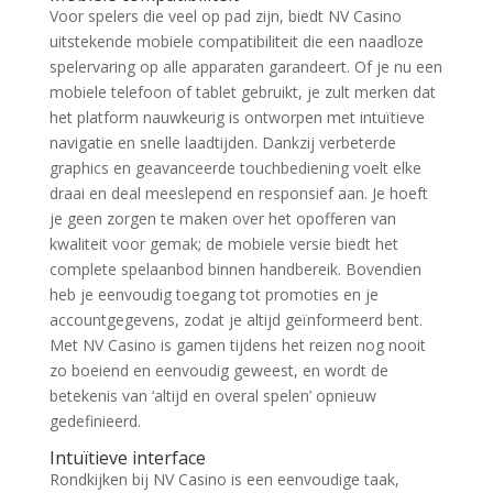
Voor spelers die veel op pad zijn, biedt NV Casino
uitstekende mobiele compatibiliteit die een naadloze
spelervaring op alle apparaten garandeert. Of je nu een
mobiele telefoon of tablet gebruikt, je zult merken dat
het platform nauwkeurig is ontworpen met intuïtieve
navigatie en snelle laadtijden. Dankzij verbeterde
graphics en geavanceerde touchbediening voelt elke
draai en deal meeslepend en responsief aan. Je hoeft
je geen zorgen te maken over het opofferen van
kwaliteit voor gemak; de mobiele versie biedt het
complete spelaanbod binnen handbereik. Bovendien
heb je eenvoudig toegang tot promoties en je
accountgegevens, zodat je altijd geïnformeerd bent.
Met NV Casino is gamen tijdens het reizen nog nooit
zo boeiend en eenvoudig geweest, en wordt de
betekenis van ‘altijd en overal spelen’ opnieuw
gedefinieerd.
Intuïtieve interface
Rondkijken bij NV Casino is een eenvoudige taak,