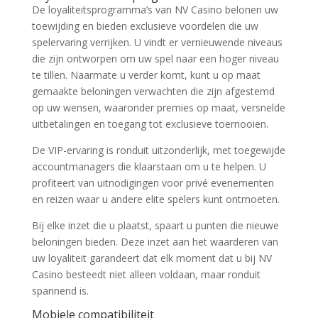
De loyaliteitsprogramma’s van NV Casino belonen uw
toewijding en bieden exclusieve voordelen die uw
spelervaring verrijken. U vindt er vernieuwende niveaus
die zijn ontworpen om uw spel naar een hoger niveau
te tillen. Naarmate u verder komt, kunt u op maat
gemaakte beloningen verwachten die zijn afgestemd
op uw wensen, waaronder premies op maat, versnelde
uitbetalingen en toegang tot exclusieve toernooien.
De VIP-ervaring is ronduit uitzonderlijk, met toegewijde
accountmanagers die klaarstaan om u te helpen. U
profiteert van uitnodigingen voor privé evenementen
en reizen waar u andere elite spelers kunt ontmoeten.
Bij elke inzet die u plaatst, spaart u punten die nieuwe
beloningen bieden. Deze inzet aan het waarderen van
uw loyaliteit garandeert dat elk moment dat u bij NV
Casino besteedt niet alleen voldaan, maar ronduit
spannend is.
Mobiele compatibiliteit