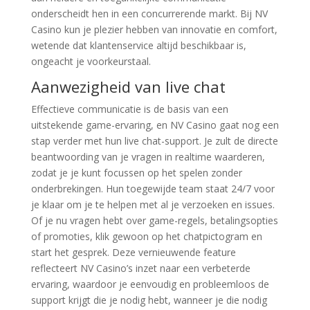
onderscheidt hen in een concurrerende markt. Bij NV
Casino kun je plezier hebben van innovatie en comfort,
wetende dat klantenservice altijd beschikbaar is,
ongeacht je voorkeurstaal.
Aanwezigheid van live chat
Effectieve communicatie is de basis van een
uitstekende game-ervaring, en NV Casino gaat nog een
stap verder met hun live chat-support. Je zult de directe
beantwoording van je vragen in realtime waarderen,
zodat je je kunt focussen op het spelen zonder
onderbrekingen. Hun toegewijde team staat 24/7 voor
je klaar om je te helpen met al je verzoeken en issues.
Of je nu vragen hebt over game-regels, betalingsopties
of promoties, klik gewoon op het chatpictogram en
start het gesprek. Deze vernieuwende feature
reflecteert NV Casino’s inzet naar een verbeterde
ervaring, waardoor je eenvoudig en probleemloos de
support krijgt die je nodig hebt, wanneer je die nodig