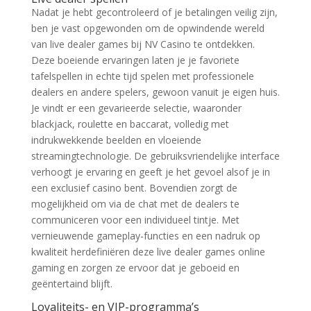
Nadat je hebt gecontroleerd of je betalingen veilig zijn,
ben je vast opgewonden om de opwindende wereld
van live dealer games bij NV Casino te ontdekken.
Deze boeiende ervaringen laten je je favoriete
tafelspellen in echte tijd spelen met professionele
dealers en andere spelers, gewoon vanuit je eigen huis.
Je vindt er een gevarieerde selectie, waaronder
blackjack, roulette en baccarat, volledig met
indrukwekkende beelden en vloeiende
streamingtechnologie. De gebruiksvriendelijke interface
verhoogt je ervaring en geeft je het gevoel alsof je in
een exclusief casino bent. Bovendien zorgt de
mogelijkheid om via de chat met de dealers te
communiceren voor een individueel tintje. Met
vernieuwende gameplay-functies en een nadruk op
kwaliteit herdefiniëren deze live dealer games online
gaming en zorgen ze ervoor dat je geboeid en
geëntertaind blijft.
Loyaliteits- en VIP-programma’s