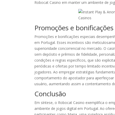
Robocat Casino em manter um ambiente de jogo
Promoções e bonificações 
Promoções e bonificações especiais desempenha
em Portugal. Esses incentivos são meticulosame
superioridade concorrencial no mercado. O cas
sem depósito e prêmios de fidelidade, personali
condições e regras específicos, que são explic
periódicas e ofertas por tempo limitado incent
jogadores. Ao empregar estratégias fundament
comportamento do apostador para aperfeiçoar 
usuário, aumentando assim a contentamento do 
Conclusão
Em síntese, o Robocat Casino exemplifica o emp
ambiente de jogos digital em Portugal. Ao ofer
participantes como Maria, uma jogadora assídu