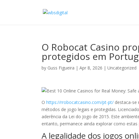
O Robocat Casino prop
protegidos em Portug
by
Guss Figueira
|
Apr 8, 2026
|
Uncategorized
O
https://rrobocatcasino.com/pt-pt/
destaca-se 
métodos de jogo legais e protegidas. Licenciado
aderência da Lei do Jogo de 2015. Este ambien
entanto, permanece ainda explorar como estas p
A legalidade dos jogos on