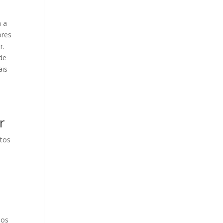
a a
ores
r.
de
ais
r
itos
dos