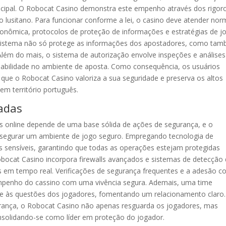
ncipal. O Robocat Casino demonstra este empenho através dos rigor
ão lusitano. Para funcionar conforme a lei, o casino deve atender no
nômica, protocolos de proteção de informações e estratégias de j
a sistema não só protege as informações dos apostadores, como ta
lém do mais, o sistema de autorização envolve inspeções e análises
abilidade no ambiente de aposta. Como consequência, os usuários
que o Robocat Casino valoriza a sua seguridade e preserva os altos
m território português.
adas
 online depende de uma base sólida de ações de segurança, e o
segurar um ambiente de jogo seguro. Empregando tecnologia de
os sensíveis, garantindo que todas as operações estejam protegidas
obocat Casino incorpora firewalls avançados e sistemas de detecção
cos em tempo real. Verificações de segurança frequentes e a adesão 
empenho do cassino com uma vivência segura. Ademais, uma time
te às questões dos jogadores, fomentando um relacionamento claro
urança, o Robocat Casino não apenas resguarda os jogadores, mas
nsolidando-se como líder em proteção do jogador.