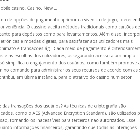
ma de opções de pagamento aprimora a vivência de jogo, oferecen
onveniência. O cassino aceita métodos tradicionais como cartões d
s tanto para depósitos como para levantamentos. Além disso, incorpo
letrónicas e moedas digitais, para satisfazer aos utilizadores mais
onimato e transações ágil. Cada meio de pagamento é criteriosamen
is e as escolhas dos utilizadores, assegurando acesso a um amplo
não só simplifica o engajamento dos usuários, como também promove 
em no comando para administrar os seus recursos de acordo com as 
tribui, em última instância, para o atrativo do casino num setor
 das transações dos usuários? As técnicas de criptografia são
icados, como o AES (Advanced Encryption Standard), são utilizados 
são, tornando-os inacessíveis para terceiros não autorizados. Esse
uanto informações financeiros, garantindo que todas as interações