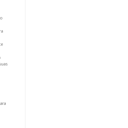
do
e
ra
te
a
suas
para