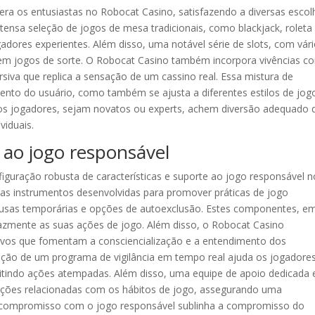
ra os entusiastas no Robocat Casino, satisfazendo a diversas escol
tensa seleção de jogos de mesa tradicionais, como blackjack, roleta
gadores experientes. Além disso, uma notável série de slots, com vár
rem jogos de sorte. O Robocat Casino também incorpora vivências c
siva que replica a sensação de um cassino real. Essa mistura de
nto do usuário, como também se ajusta a diferentes estilos de jogo
s os jogadores, sejam novatos ou experts, achem diversão adequado 
viduais.
 ao jogo responsável
guração robusta de características e suporte ao jogo responsável n
rsas instrumentos desenvolvidas para promover práticas de jogo
 pausas temporárias e opções de autoexclusão. Estes componentes, e
icazmente as suas ações de jogo. Além disso, o Robocat Casino
tivos que fomentam a consciencialização e a entendimento dos
ção de um programa de vigilância em tempo real ajuda os jogadore
tindo ações atempadas. Além disso, uma equipe de apoio dedicada 
ações relacionadas com os hábitos de jogo, assegurando uma
e compromisso com o jogo responsável sublinha a compromisso do