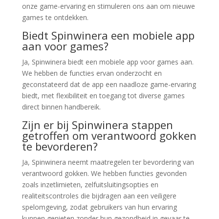
onze game-ervaring en stimuleren ons aan om nieuwe
games te ontdekken.
Biedt Spinwinera een mobiele app
aan voor games?
Ja, Spinwinera biedt een mobiele app voor games aan.
We hebben de functies ervan onderzocht en
geconstateerd dat de app een naadloze game-ervaring
biedt, met flexibiliteit en toegang tot diverse games
direct binnen handbereik.
Zijn er bij Spinwinera stappen
getroffen om verantwoord gokken
te bevorderen?
Ja, Spinwinera neemt maatregelen ter bevordering van
verantwoord gokken. We hebben functies gevonden
zoals inzetlimieten, zelfuitsluitingsopties en
realiteitscontroles die bijdragen aan een veiligere
spelomgeving, zodat gebruikers van hun ervaring
kunnen genieten zonder hun gezondheid in gevaar te