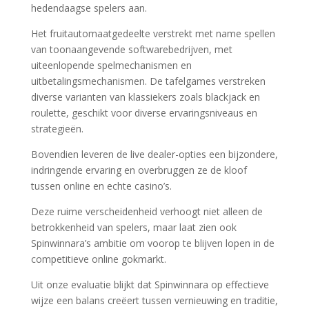
hedendaagse spelers aan.
Het fruitautomaatgedeelte verstrekt met name spellen
van toonaangevende softwarebedrijven, met
uiteenlopende spelmechanismen en
uitbetalingsmechanismen. De tafelgames verstreken
diverse varianten van klassiekers zoals blackjack en
roulette, geschikt voor diverse ervaringsniveaus en
strategieën.
Bovendien leveren de live dealer-opties een bijzondere,
indringende ervaring en overbruggen ze de kloof
tussen online en echte casino’s.
Deze ruime verscheidenheid verhoogt niet alleen de
betrokkenheid van spelers, maar laat zien ook
Spinwinnara’s ambitie om voorop te blijven lopen in de
competitieve online gokmarkt.
Uit onze evaluatie blijkt dat Spinwinnara op effectieve
wijze een balans creëert tussen vernieuwing en traditie,