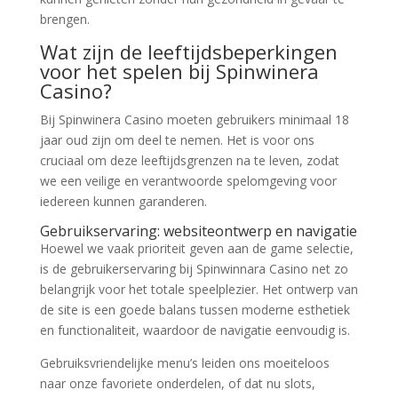
brengen.
Wat zijn de leeftijdsbeperkingen
voor het spelen bij Spinwinera
Casino?
Bij Spinwinera Casino moeten gebruikers minimaal 18
jaar oud zijn om deel te nemen. Het is voor ons
cruciaal om deze leeftijdsgrenzen na te leven, zodat
we een veilige en verantwoorde spelomgeving voor
iedereen kunnen garanderen.
Gebruikservaring: websiteontwerp en navigatie
Hoewel we vaak prioriteit geven aan de game selectie,
is de gebruikerservaring bij Spinwinnara Casino net zo
belangrijk voor het totale speelplezier. Het ontwerp van
de site is een goede balans tussen moderne esthetiek
en functionaliteit, waardoor de navigatie eenvoudig is.
Gebruiksvriendelijke menu’s leiden ons moeiteloos
naar onze favoriete onderdelen, of dat nu slots,