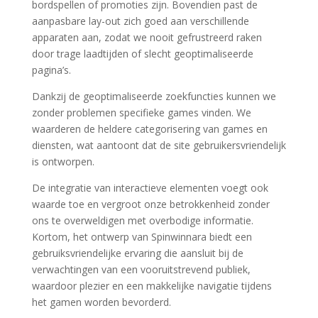
bordspellen of promoties zijn. Bovendien past de
aanpasbare lay-out zich goed aan verschillende
apparaten aan, zodat we nooit gefrustreerd raken
door trage laadtijden of slecht geoptimaliseerde
pagina’s.
Dankzij de geoptimaliseerde zoekfuncties kunnen we
zonder problemen specifieke games vinden. We
waarderen de heldere categorisering van games en
diensten, wat aantoont dat de site gebruikersvriendelijk
is ontworpen.
De integratie van interactieve elementen voegt ook
waarde toe en vergroot onze betrokkenheid zonder
ons te overweldigen met overbodige informatie.
Kortom, het ontwerp van Spinwinnara biedt een
gebruiksvriendelijke ervaring die aansluit bij de
verwachtingen van een vooruitstrevend publiek,
waardoor plezier en een makkelijke navigatie tijdens
het gamen worden bevorderd.