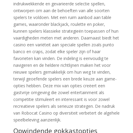
indrukwekkende en gevarieerde selectie spellen,
ontworpen om aan de behoeften van alle soorten
spelers te voldoen. Met een ruim aanbod aan table
games, waaronder blackjack, roulette en poker,
kunnen spelers klassieke strategieën toepassen of hun
vaardigheden meten met anderen. Daarnaast biedt het
casino een variëteit aan speciale spellen zoals punto
banco en craps, zodat elke speler zijn of haar
favorieten kan vinden. De indeling is eenvoudig te
navigeren en de heldere richtlijnen maken het voor
nieuwe spelers gemakkelijk om hun weg te vinden,
terwijl geoefende spelers een brede keuze aan game-
opties hebben. Deze mix van opties creëert een
gastvrije omgeving die zowel entertainment als
competitie stimuleert en interessant is voor zowel
recreatieve spelers als serieuze strategen. De nadruk
van Robocat Casino op diversiteit verbetert de algehele
speelbeleving aanzienlijk.
Opwindende gokkastopties