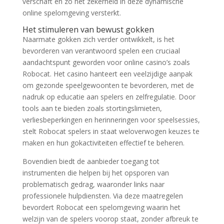
verschaft en zo het zekerheid in deze dynamische
online spelomgeving versterkt.
Het stimuleren van bewust gokken
Naarmate gokken zich verder ontwikkelt, is het
bevorderen van verantwoord spelen een cruciaal
aandachtspunt geworden voor online casino’s zoals
Robocat. Het casino hanteert een veelzijdige aanpak
om gezonde speelgewoonten te bevorderen, met de
nadruk op educatie aan spelers en zelfregulatie. Door
tools aan te bieden zoals stortingslimieten,
verliesbeperkingen en herinneringen voor speelsessies,
stelt Robocat spelers in staat weloverwogen keuzes te
maken en hun gokactiviteiten effectief te beheren.
Bovendien biedt de aanbieder toegang tot
instrumenten die helpen bij het opsporen van
problematisch gedrag, waaronder links naar
professionele hulpdiensten. Via deze maatregelen
bevordert Robocat een spelomgeving waarin het
welzijn van de spelers voorop staat, zonder afbreuk te