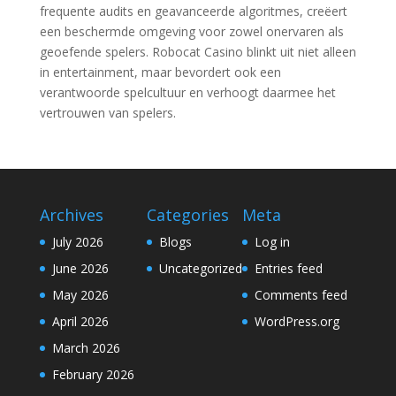
frequente audits en geavanceerde algoritmes, creëert
een beschermde omgeving voor zowel onervaren als
geoefende spelers. Robocat Casino blinkt uit niet alleen
in entertainment, maar bevordert ook een
verantwoorde spelcultuur en verhoogt daarmee het
vertrouwen van spelers.
Archives
Categories
Meta
July 2026
Blogs
Log in
June 2026
Uncategorized
Entries feed
May 2026
Comments feed
April 2026
WordPress.org
March 2026
February 2026