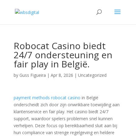
Robocat Casino biedt
24/7 ondersteuning en
fair play in België.
by
Guss Figueira
|
Apr 8, 2026
|
Uncategorized
payment methods robocat casino
in België
onderscheidt zich door zijn onwrikbare toewijding aan
klantenservice en fair play. Het casino biedt 24/7
support, waardoor spelers problemen snel kunnen
verhelpen. Deze focus op bereikbaarheid sluit aan bij
hun compliance van strenge regelgeving en heldere