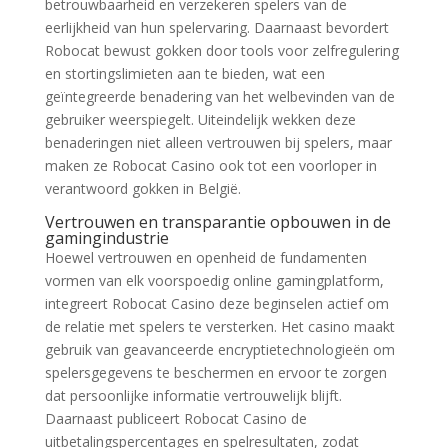
betrouwbaarheid en verzekeren spelers van de
eerlijkheid van hun spelervaring. Daarnaast bevordert
Robocat bewust gokken door tools voor zelfregulering
en stortingslimieten aan te bieden, wat een
geïntegreerde benadering van het welbevinden van de
gebruiker weerspiegelt. Uiteindelijk wekken deze
benaderingen niet alleen vertrouwen bij spelers, maar
maken ze Robocat Casino ook tot een voorloper in
verantwoord gokken in België.
Vertrouwen en transparantie opbouwen in de
gamingindustrie
Hoewel vertrouwen en openheid de fundamenten
vormen van elk voorspoedig online gamingplatform,
integreert Robocat Casino deze beginselen actief om
de relatie met spelers te versterken. Het casino maakt
gebruik van geavanceerde encryptietechnologieën om
spelersgegevens te beschermen en ervoor te zorgen
dat persoonlijke informatie vertrouwelijk blijft.
Daarnaast publiceert Robocat Casino de
uitbetalingspercentages en spelresultaten, zodat