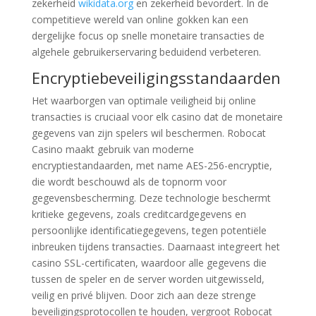
zekerheid
wikidata.org
en zekerheid bevordert. In de
competitieve wereld van online gokken kan een
dergelijke focus op snelle monetaire transacties de
algehele gebruikerservaring beduidend verbeteren.
Encryptiebeveiligingsstandaarden
Het waarborgen van optimale veiligheid bij online
transacties is cruciaal voor elk casino dat de monetaire
gegevens van zijn spelers wil beschermen. Robocat
Casino maakt gebruik van moderne
encryptiestandaarden, met name AES-256-encryptie,
die wordt beschouwd als de topnorm voor
gegevensbescherming. Deze technologie beschermt
kritieke gegevens, zoals creditcardgegevens en
persoonlijke identificatiegegevens, tegen potentiële
inbreuken tijdens transacties. Daarnaast integreert het
casino SSL-certificaten, waardoor alle gegevens die
tussen de speler en de server worden uitgewisseld,
veilig en privé blijven. Door zich aan deze strenge
beveiligingsprotocollen te houden, vergroot Robocat