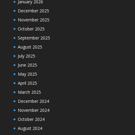
January 2026
December 2025
November 2025
October 2025
September 2025
August 2025
July 2025
June 2025
May 2025
April 2025
March 2025
December 2024
November 2024
October 2024
August 2024