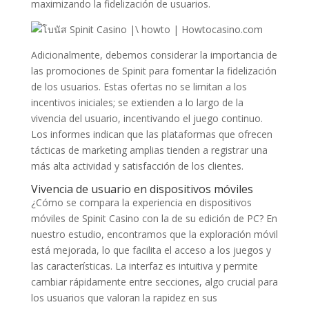
maximizando la fidelización de usuarios.
Adicionalmente, debemos considerar la importancia de
las promociones de Spinit para fomentar la fidelización
de los usuarios. Estas ofertas no se limitan a los
incentivos iniciales; se extienden a lo largo de la
vivencia del usuario, incentivando el juego continuo.
Los informes indican que las plataformas que ofrecen
tácticas de marketing amplias tienden a registrar una
más alta actividad y satisfacción de los clientes.
Vivencia de usuario en dispositivos móviles
¿Cómo se compara la experiencia en dispositivos
móviles de Spinit Casino con la de su edición de PC? En
nuestro estudio, encontramos que la exploración móvil
está mejorada, lo que facilita el acceso a los juegos y
las características. La interfaz es intuitiva y permite
cambiar rápidamente entre secciones, algo crucial para
los usuarios que valoran la rapidez en sus