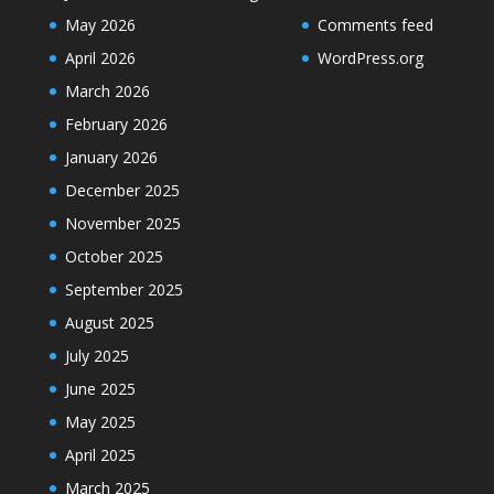
May 2026
Comments feed
April 2026
WordPress.org
March 2026
February 2026
January 2026
December 2025
November 2025
October 2025
September 2025
August 2025
July 2025
June 2025
May 2025
April 2025
March 2025