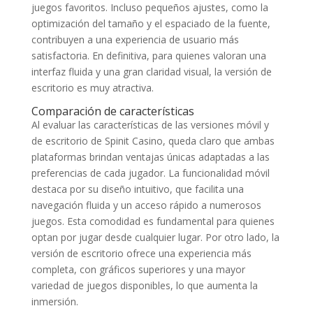
juegos favoritos. Incluso pequeños ajustes, como la
optimización del tamaño y el espaciado de la fuente,
contribuyen a una experiencia de usuario más
satisfactoria. En definitiva, para quienes valoran una
interfaz fluida y una gran claridad visual, la versión de
escritorio es muy atractiva.
Comparación de características
Al evaluar las características de las versiones móvil y
de escritorio de Spinit Casino, queda claro que ambas
plataformas brindan ventajas únicas adaptadas a las
preferencias de cada jugador. La funcionalidad móvil
destaca por su diseño intuitivo, que facilita una
navegación fluida y un acceso rápido a numerosos
juegos. Esta comodidad es fundamental para quienes
optan por jugar desde cualquier lugar. Por otro lado, la
versión de escritorio ofrece una experiencia más
completa, con gráficos superiores y una mayor
variedad de juegos disponibles, lo que aumenta la
inmersión.