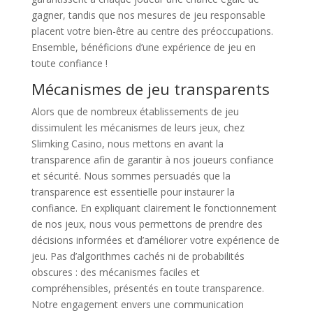
gagner, tandis que nos mesures de jeu responsable
placent votre bien-être au centre des préoccupations.
Ensemble, bénéficions d’une expérience de jeu en
toute confiance !
Mécanismes de jeu transparents
Alors que de nombreux établissements de jeu
dissimulent les mécanismes de leurs jeux, chez
Slimking Casino, nous mettons en avant la
transparence afin de garantir à nos joueurs confiance
et sécurité. Nous sommes persuadés que la
transparence est essentielle pour instaurer la
confiance. En expliquant clairement le fonctionnement
de nos jeux, nous vous permettons de prendre des
décisions informées et d’améliorer votre expérience de
jeu. Pas d’algorithmes cachés ni de probabilités
obscures : des mécanismes faciles et
compréhensibles, présentés en toute transparence.
Notre engagement envers une communication