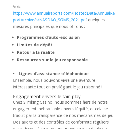
Voici
https://www.annualreports.com/HostedData/AnnualRe
portArchive/s/NASDAQ_SGMS_2021.pdf
quelques
mesures principales que nous offrons :
Programmes d’auto-exclusion
Limites de dépôt
Retour à la réalité
Ressources sur le jeu responsable
Lignes d’assistance téléphonique
Ensemble, nous pouvons vivre une aventure
intéressante tout en privilégiant le jeu raisonné !
Engagement envers le fair-play
Chez Slimking Casino, nous sommes fiers de notre
engagement inébranlable envers l’équité, et cela se
traduit par la transparence de nos mécanismes de jeu.
Des audits et des contrôles de conformité réguliers
garantissent à chaque joueur une chance égale de