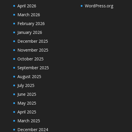
April 2026
WordPress.org
March 2026
February 2026
January 2026
December 2025
November 2025
October 2025
September 2025
August 2025
July 2025
June 2025
May 2025
April 2025
March 2025
December 2024