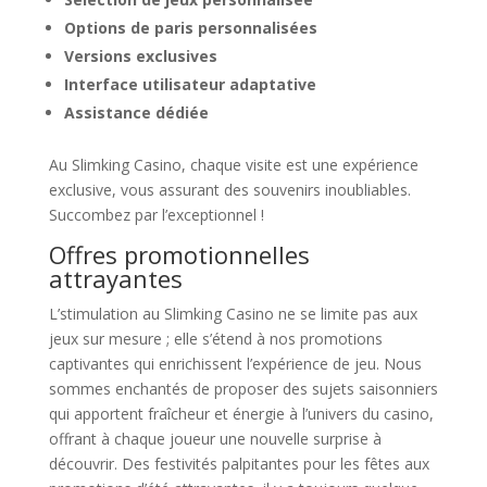
Options de paris personnalisées
Versions exclusives
Interface utilisateur adaptative
Assistance dédiée
Au Slimking Casino, chaque visite est une expérience
exclusive, vous assurant des souvenirs inoubliables.
Succombez par l’exceptionnel !
Offres promotionnelles
attrayantes
L’stimulation au Slimking Casino ne se limite pas aux
jeux sur mesure ; elle s’étend à nos promotions
captivantes qui enrichissent l’expérience de jeu. Nous
sommes enchantés de proposer des sujets saisonniers
qui apportent fraîcheur et énergie à l’univers du casino,
offrant à chaque joueur une nouvelle surprise à
découvrir. Des festivités palpitantes pour les fêtes aux