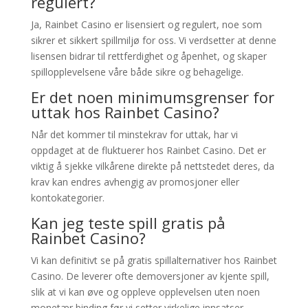
regulert?
Ja, Rainbet Casino er lisensiert og regulert, noe som
sikrer et sikkert spillmiljø for oss. Vi verdsetter at denne
lisensen bidrar til rettferdighet og åpenhet, og skaper
spillopplevelsene våre både sikre og behagelige.
Er det noen minimumsgrenser for
uttak hos Rainbet Casino?
Når det kommer til minstekrav for uttak, har vi
oppdaget at de fluktuerer hos Rainbet Casino. Det er
viktig å sjekke vilkårene direkte på nettstedet deres, da
krav kan endres avhengig av promosjoner eller
kontokategorier.
Kan jeg teste spill gratis på
Rainbet Casino?
Vi kan definitivt se på gratis spillalternativer hos Rainbet
Casino. De leverer ofte demoversjoner av kjente spill,
slik at vi kan øve og oppleve opplevelsen uten noen
monetær binding før vi setter virkelige innsatser.