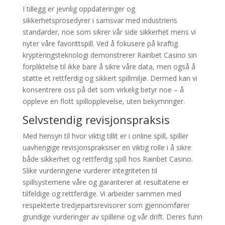
I tillegg er jevnlig oppdateringer og
sikkerhetsprosedyrer i samsvar med industriens
standarder, noe som sikrer vår side sikkerhet mens vi
nyter våre favorittspill. Ved å fokusere på kraftig
krypteringsteknologi demonstrerer Rainbet Casino sin
forpliktelse til ikke bare å sikre våre data, men også å
støtte et rettferdig og sikkert spillmiljø. Dermed kan vi
konsentrere oss på det som virkelig betyr noe – å
oppleve en flott spillopplevelse, uten bekymringer.
Selvstendig revisjonspraksis
Med hensyn til hvor viktig tillit er i online spill, spiller
uavhengige revisjonspraksiser en viktig rolle i å sikre
både sikkerhet og rettferdig spill hos Rainbet Casino.
Slike vurderingene vurderer integriteten til
spillsystemene våre og garanterer at resultatene er
tilfeldige og rettferdige. Vi arbeider sammen med
respekterte tredjepartsrevisorer som gjennomfører
grundige vurderinger av spillene og vår drift. Deres funn