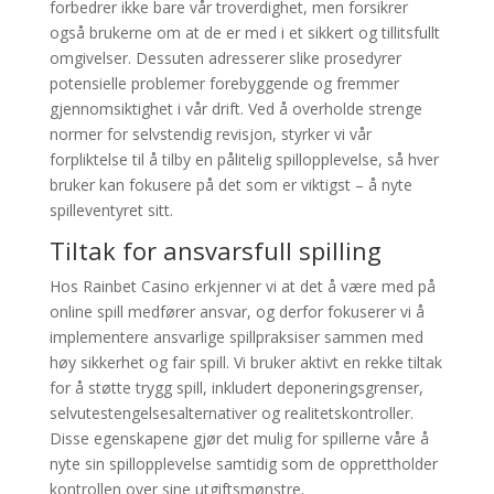
forbedrer ikke bare vår troverdighet, men forsikrer
også brukerne om at de er med i et sikkert og tillitsfullt
omgivelser. Dessuten adresserer slike prosedyrer
potensielle problemer forebyggende og fremmer
gjennomsiktighet i vår drift. Ved å overholde strenge
normer for selvstendig revisjon, styrker vi vår
forpliktelse til å tilby en pålitelig spillopplevelse, så hver
bruker kan fokusere på det som er viktigst – å nyte
spilleventyret sitt.
Tiltak for ansvarsfull spilling
Hos Rainbet Casino erkjenner vi at det å være med på
online spill medfører ansvar, og derfor fokuserer vi å
implementere ansvarlige spillpraksiser sammen med
høy sikkerhet og fair spill. Vi bruker aktivt en rekke tiltak
for å støtte trygg spill, inkludert deponeringsgrenser,
selvutestengelsesalternativer og realitetskontroller.
Disse egenskapene gjør det mulig for spillerne våre å
nyte sin spillopplevelse samtidig som de opprettholder
kontrollen over sine utgiftsmønstre.