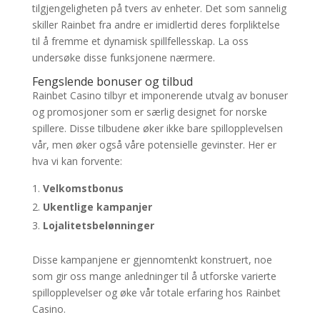
tilgjengeligheten på tvers av enheter. Det som sannelig
skiller Rainbet fra andre er imidlertid deres forpliktelse
til å fremme et dynamisk spillfellesskap. La oss
undersøke disse funksjonene nærmere.
Fengslende bonuser og tilbud
Rainbet Casino tilbyr et imponerende utvalg av bonuser
og promosjoner som er særlig designet for norske
spillere. Disse tilbudene øker ikke bare spillopplevelsen
vår, men øker også våre potensielle gevinster. Her er
hva vi kan forvente:
Velkomstbonus
Ukentlige kampanjer
Lojalitetsbelønninger
Disse kampanjene er gjennomtenkt konstruert, noe
som gir oss mange anledninger til å utforske varierte
spillopplevelser og øke vår totale erfaring hos Rainbet
Casino.