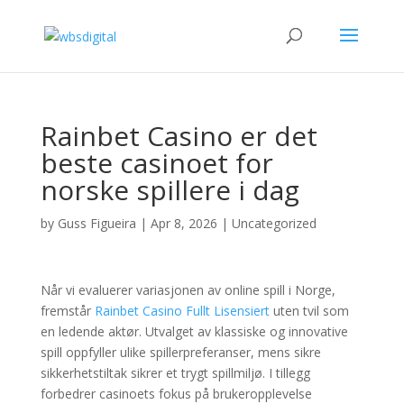
Rainbet Casino er det
beste casinoet for
norske spillere i dag
by
Guss Figueira
|
Apr 8, 2026
|
Uncategorized
Når vi evaluerer variasjonen av online spill i Norge,
fremstår
Rainbet Casino Fullt Lisensiert
uten tvil som
en ledende aktør. Utvalget av klassiske og innovative
spill oppfyller ulike spillerpreferanser, mens sikre
sikkerhetstiltak sikrer et trygt spillmiljø. I tillegg
forbedrer casinoets fokus på brukeropplevelse