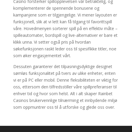
Casino forsterker spillopplevelsen vår betraktelig, og
komplementerer de spennende bonusene og
kampanjene som er tilgjengelige. Vi mener layouten er
funksjonell, slik at vi lett kan få tilgang til favorittspill
våre. Hovedmenyen sorterer spill på en effektiv måte –
spilleautomater, bordspill og live-alternativer er bare et
klikk unna. Vi setter også pris på hvordan
søkefunksjonen raskt leder oss til spesifikke titler, noe
som øker engasjementet vårt.
Dessuten garanterer det tilpasningsdyktige designet
sømløs funksjonalitet på tvers av ulike enheter, enten
vi er på PC eller mobil. Denne fleksibiliteten er viktig for
oss, ettersom den tilfredsstiller våre spillpreferanser til
enhver tid og hvor som helst. Alt i alt skaper Rainbet
Casinos brukervennlige tilnærming et innbydende miljø
som oppmuntrer oss til å utforske og glede oss over.