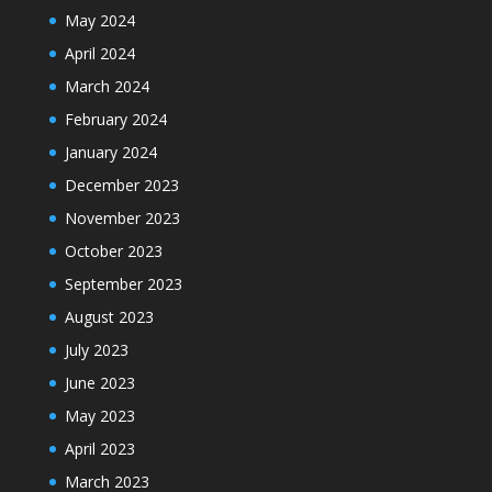
May 2024
April 2024
March 2024
February 2024
January 2024
December 2023
November 2023
October 2023
September 2023
August 2023
July 2023
June 2023
May 2023
April 2023
March 2023