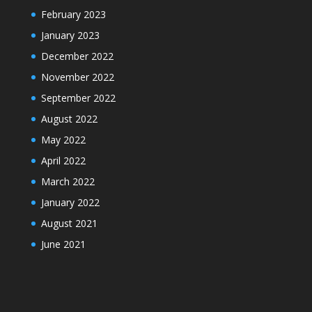
February 2023
January 2023
December 2022
November 2022
September 2022
August 2022
May 2022
April 2022
March 2022
January 2022
August 2021
June 2021