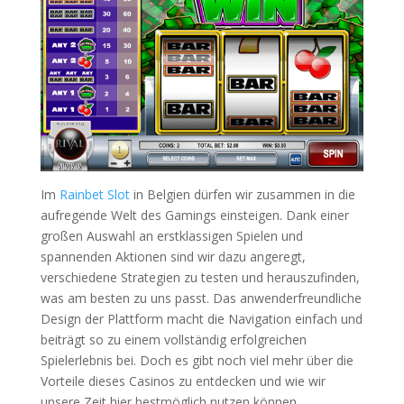
Im
Rainbet Slot
in Belgien dürfen wir zusammen in die
aufregende Welt des Gamings einsteigen. Dank einer
großen Auswahl an erstklassigen Spielen und
spannenden Aktionen sind wir dazu angeregt,
verschiedene Strategien zu testen und herauszufinden,
was am besten zu uns passt. Das anwenderfreundliche
Design der Plattform macht die Navigation einfach und
beiträgt so zu einem vollständig erfolgreichen
Spielerlebnis bei. Doch es gibt noch viel mehr über die
Vorteile dieses Casinos zu entdecken und wie wir
unsere Zeit hier bestmöglich nutzen können.