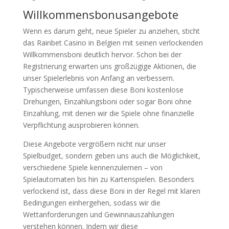
Willkommensbonusangebote
Wenn es darum geht, neue Spieler zu anziehen, sticht
das Rainbet Casino in Belgien mit seinen verlockenden
Willkommensboni deutlich hervor. Schon bei der
Registrierung erwarten uns großzügige Aktionen, die
unser Spielerlebnis von Anfang an verbessern.
Typischerweise umfassen diese Boni kostenlose
Drehungen, Einzahlungsboni oder sogar Boni ohne
Einzahlung, mit denen wir die Spiele ohne finanzielle
Verpflichtung ausprobieren können.
Diese Angebote vergrößern nicht nur unser
Spielbudget, sondern geben uns auch die Möglichkeit,
verschiedene Spiele kennenzulernen – von
Spielautomaten bis hin zu Kartenspielen. Besonders
verlockend ist, dass diese Boni in der Regel mit klaren
Bedingungen einhergehen, sodass wir die
Wettanforderungen und Gewinnauszahlungen
verstehen können. Indem wir diese