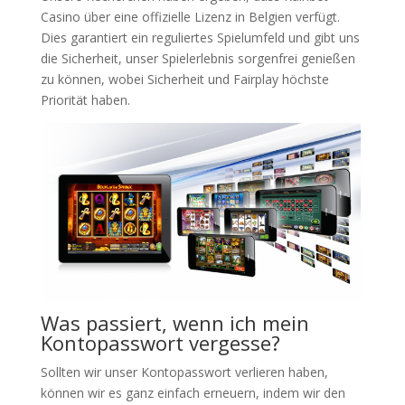
Casino über eine offizielle Lizenz in Belgien verfügt.
Dies garantiert ein reguliertes Spielumfeld und gibt uns
die Sicherheit, unser Spielerlebnis sorgenfrei genießen
zu können, wobei Sicherheit und Fairplay höchste
Priorität haben.
Was passiert, wenn ich mein
Kontopasswort vergesse?
Sollten wir unser Kontopasswort verlieren haben,
können wir es ganz einfach erneuern, indem wir den