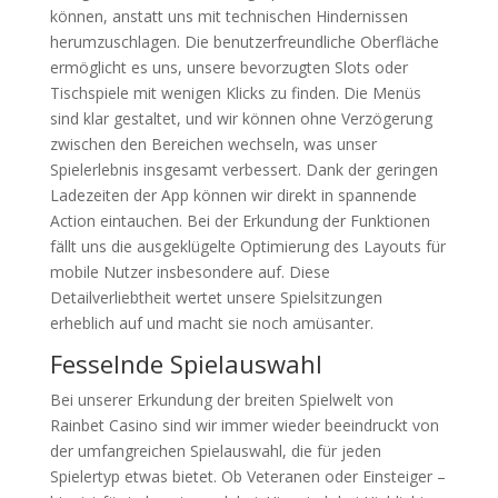
können, anstatt uns mit technischen Hindernissen
herumzuschlagen. Die benutzerfreundliche Oberfläche
ermöglicht es uns, unsere bevorzugten Slots oder
Tischspiele mit wenigen Klicks zu finden. Die Menüs
sind klar gestaltet, und wir können ohne Verzögerung
zwischen den Bereichen wechseln, was unser
Spielerlebnis insgesamt verbessert. Dank der geringen
Ladezeiten der App können wir direkt in spannende
Action eintauchen. Bei der Erkundung der Funktionen
fällt uns die ausgeklügelte Optimierung des Layouts für
mobile Nutzer insbesondere auf. Diese
Detailverliebtheit wertet unsere Spielsitzungen
erheblich auf und macht sie noch amüsanter.
Fesselnde Spielauswahl
Bei unserer Erkundung der breiten Spielwelt von
Rainbet Casino sind wir immer wieder beeindruckt von
der umfangreichen Spielauswahl, die für jeden
Spielertyp etwas bietet. Ob Veteranen oder Einsteiger –