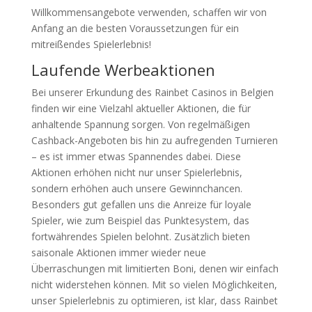
Willkommensangebote verwenden, schaffen wir von
Anfang an die besten Voraussetzungen für ein
mitreißendes Spielerlebnis!
Laufende Werbeaktionen
Bei unserer Erkundung des Rainbet Casinos in Belgien
finden wir eine Vielzahl aktueller Aktionen, die für
anhaltende Spannung sorgen. Von regelmäßigen
Cashback-Angeboten bis hin zu aufregenden Turnieren
– es ist immer etwas Spannendes dabei. Diese
Aktionen erhöhen nicht nur unser Spielerlebnis,
sondern erhöhen auch unsere Gewinnchancen.
Besonders gut gefallen uns die Anreize für loyale
Spieler, wie zum Beispiel das Punktesystem, das
fortwährendes Spielen belohnt. Zusätzlich bieten
saisonale Aktionen immer wieder neue
Überraschungen mit limitierten Boni, denen wir einfach
nicht widerstehen können. Mit so vielen Möglichkeiten,
unser Spielerlebnis zu optimieren, ist klar, dass Rainbet