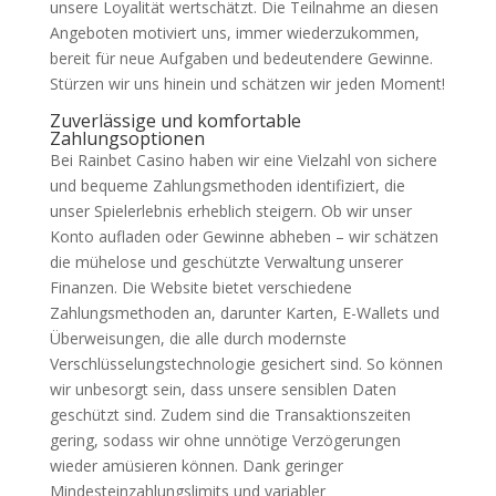
unsere Loyalität wertschätzt. Die Teilnahme an diesen
Angeboten motiviert uns, immer wiederzukommen,
bereit für neue Aufgaben und bedeutendere Gewinne.
Stürzen wir uns hinein und schätzen wir jeden Moment!
Zuverlässige und komfortable
Zahlungsoptionen
Bei Rainbet Casino haben wir eine Vielzahl von sichere
und bequeme Zahlungsmethoden identifiziert, die
unser Spielerlebnis erheblich steigern. Ob wir unser
Konto aufladen oder Gewinne abheben – wir schätzen
die mühelose und geschützte Verwaltung unserer
Finanzen. Die Website bietet verschiedene
Zahlungsmethoden an, darunter Karten, E-Wallets und
Überweisungen, die alle durch modernste
Verschlüsselungstechnologie gesichert sind. So können
wir unbesorgt sein, dass unsere sensiblen Daten
geschützt sind. Zudem sind die Transaktionszeiten
gering, sodass wir ohne unnötige Verzögerungen
wieder amüsieren können. Dank geringer
Mindesteinzahlungslimits und variabler