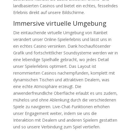
landbasierten Casinos und bietet ein echtes, fesselndes
Erlebnis direkt auf unsere Bildschirme.
Immersive virtuelle Umgebung
Die eintauchende virtuelle Umgebung von Rainbet
verändert unser Online-Spielerlebnis und lässt uns in
ein echtes Casino versinken. Dank hochauflösender
Grafik und fortschrittlicher Soundsysteme werden wir in
eine lebendige Spielhalle gebracht, wo jedes Detail
unser Spielerlebnis optimiert. Das Layout ist
renommierten Casinos nachempfunden, komplett mit
dynamischen Tischen und attraktiven Dealern, was
eine echte Atmosphäre erzeugt. Die
anwenderfreundliche Oberfläche erlaubt es uns zudem,
mühelos und ohne Ablenkung durch die verschiedenen
Spiele zu navigieren. Live-Chat-Funktionen erhöhen
unser Engagement weiter, indem sie uns die
Interaktion mit Dealern und anderen Spielern gestatten
und so unsere Verbindung zum Spiel vertiefen.