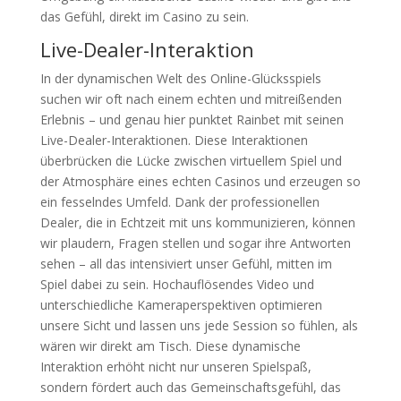
das Gefühl, direkt im Casino zu sein.
Live-Dealer-Interaktion
In der dynamischen Welt des Online-Glücksspiels
suchen wir oft nach einem echten und mitreißenden
Erlebnis – und genau hier punktet Rainbet mit seinen
Live-Dealer-Interaktionen. Diese Interaktionen
überbrücken die Lücke zwischen virtuellem Spiel und
der Atmosphäre eines echten Casinos und erzeugen so
ein fesselndes Umfeld. Dank der professionellen
Dealer, die in Echtzeit mit uns kommunizieren, können
wir plaudern, Fragen stellen und sogar ihre Antworten
sehen – all das intensiviert unser Gefühl, mitten im
Spiel dabei zu sein. Hochauflösendes Video und
unterschiedliche Kameraperspektiven optimieren
unsere Sicht und lassen uns jede Session so fühlen, als
wären wir direkt am Tisch. Diese dynamische
Interaktion erhöht nicht nur unseren Spielspaß,
sondern fördert auch das Gemeinschaftsgefühl, das