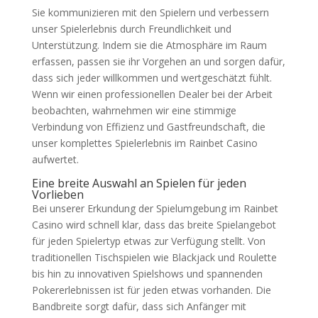
Sie kommunizieren mit den Spielern und verbessern
unser Spielerlebnis durch Freundlichkeit und
Unterstützung. Indem sie die Atmosphäre im Raum
erfassen, passen sie ihr Vorgehen an und sorgen dafür,
dass sich jeder willkommen und wertgeschätzt fühlt.
Wenn wir einen professionellen Dealer bei der Arbeit
beobachten, wahrnehmen wir eine stimmige
Verbindung von Effizienz und Gastfreundschaft, die
unser komplettes Spielerlebnis im Rainbet Casino
aufwertet.
Eine breite Auswahl an Spielen für jeden
Vorlieben
Bei unserer Erkundung der Spielumgebung im Rainbet
Casino wird schnell klar, dass das breite Spielangebot
für jeden Spielertyp etwas zur Verfügung stellt. Von
traditionellen Tischspielen wie Blackjack und Roulette
bis hin zu innovativen Spielshows und spannenden
Pokererlebnissen ist für jeden etwas vorhanden. Die
Bandbreite sorgt dafür, dass sich Anfänger mit