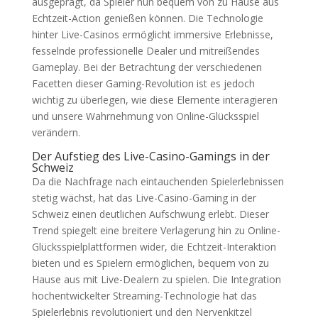
ausgeprägt, da Spieler nun bequem von zu Hause aus
Echtzeit-Action genießen können. Die Technologie
hinter Live-Casinos ermöglicht immersive Erlebnisse,
fesselnde professionelle Dealer und mitreißendes
Gameplay. Bei der Betrachtung der verschiedenen
Facetten dieser Gaming-Revolution ist es jedoch
wichtig zu überlegen, wie diese Elemente interagieren
und unsere Wahrnehmung von Online-Glücksspiel
verändern.
Der Aufstieg des Live-Casino-Gamings in der
Schweiz
Da die Nachfrage nach eintauchenden Spielerlebnissen
stetig wächst, hat das Live-Casino-Gaming in der
Schweiz einen deutlichen Aufschwung erlebt. Dieser
Trend spiegelt eine breitere Verlagerung hin zu Online-
Glücksspielplattformen wider, die Echtzeit-Interaktion
bieten und es Spielern ermöglichen, bequem von zu
Hause aus mit Live-Dealern zu spielen. Die Integration
hochentwickelter Streaming-Technologie hat das
Spielerlebnis revolutioniert und den Nervenkitzel