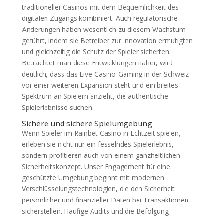
traditioneller Casinos mit dem Bequemlichkeit des
digitalen Zugangs kombiniert. Auch regulatorische
Änderungen haben wesentlich zu diesem Wachstum
geführt, indem sie Betreiber zur Innovation ermutigten
und gleichzeitig die Schutz der Spieler sicherten.
Betrachtet man diese Entwicklungen näher, wird
deutlich, dass das Live-Casino-Gaming in der Schweiz
vor einer weiteren Expansion steht und ein breites
Spektrum an Spielern anzieht, die authentische
Spielerlebnisse suchen.
Sichere und sichere Spielumgebung
Wenn Spieler im Rainbet Casino in Echtzeit spielen,
erleben sie nicht nur ein fesselndes Spielerlebnis,
sondern profitieren auch von einem ganzheitlichen
Sicherheitskonzept. Unser Engagement für eine
geschützte Umgebung beginnt mit modernen
Verschlüsselungstechnologien, die den Sicherheit
persönlicher und finanzieller Daten bei Transaktionen
sicherstellen. Häufige Audits und die Befolgung