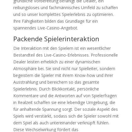
gründliche Vorbereitung befähigt die Dealer, ein
reibungsloses und fachmännisches Umfeld zu schaffen
und so unser komplettes Spielerlebnis zu optimieren.
Ihre Fähigkeiten bilden das Grundlage für ein
spannendes Live-Casino-Angebot.
Packende Spielerinteraktion
Die Interaktion mit den Spielern ist ein wesentlicher
Bestandteil des Live-Casino-Erlebnisses. Professionelle
Dealer leisten erheblich zu einer dynamischen
Atmosphäre bei. Sie sind nicht nur Spielleiter, sondern
begeistern die Spieler mit ihrem Know-how und ihrer
Ausstrahlung und bereichern so das gesamte
Spielerlebnis. Durch Blickkontakt, persönliche
Kommentare und die Antworten auf von Spielerfragen
in Realzeit schaffen sie eine lebendige Umgebung, die
für anhaltende Spannung sorgt. Der soziale Aspekt des
Spiels wird verstärkt, sodass sich die Spieler sowohl mit
dem Spiel als auch untereinander verknüpft fühlen.
Diese Wechselwirkung fördert das