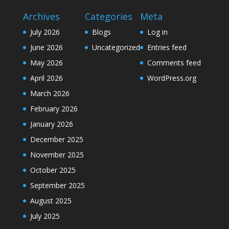
Archives
Categories
Meta
July 2026
Blogs
Log in
June 2026
Uncategorized
Entries feed
May 2026
Comments feed
April 2026
WordPress.org
March 2026
February 2026
January 2026
December 2025
November 2025
October 2025
September 2025
August 2025
July 2025