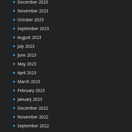
December 2023
November 2023
October 2023
September 2023
August 2023
July 2023
June 2023
May 2023
April 2023
March 2023
February 2023
January 2023
December 2022
November 2022
September 2022