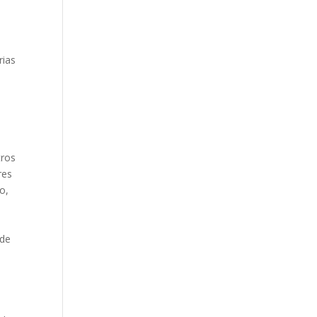
rias
tros
res
o,
 de