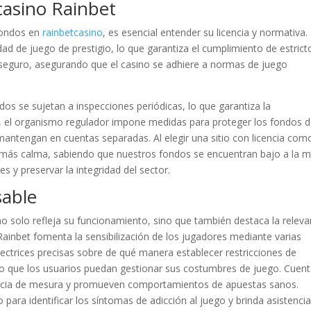
 casino Rainbet
 fondos en
rainbetcasino
, es esencial entender su licencia y normativa.
dad de juego de prestigio, lo que garantiza el cumplimiento de estrict
o seguro, asegurando que el casino se adhiere a normas de juego
os se sujetan a inspecciones periódicas, lo que garantiza la
s, el organismo regulador impone medidas para proteger los fondos 
 mantengan en cuentas separadas. Al elegir una sitio con licencia com
r más calma, sabiendo que nuestros fondos se encuentran bajo a la 
s y preservar la integridad del sector.
sable
no solo refleja su funcionamiento, sino que también destaca la releva
inbet fomenta la sensibilización de los jugadores mediante varias
rectrices precisas sobre de qué manera establecer restricciones de
o que los usuarios puedan gestionar sus costumbres de juego. Cuen
ancia de mesura y promueven comportamientos de apuestas sanos.
ara identificar los síntomas de adicción al juego y brinda asistenci