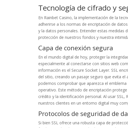
Tecnología de cifrado y s
En Rainbet Casino, la implementación de la tecno
adherirse a los normas de encriptación de dat
y la datos personales. Entender estas medidas d
protección de nuestros fondos y nuestra intimid
Capa de conexión segura
En el mundo digital de hoy, proteger la integrid
especialmente al conectarse con sitios web com
información es el Secure Socket Layer. SSL encri
del sitio, creando un pasaje seguro que evita el 
podemos comprobar que aparezca el emblema de 
operativo. Este método de encriptación protege 
crédito y la identificación personal. Al usar SSL
nuestros clientes en un entorno digital muy comp
Protocolos de seguridad de d
Si bien SSL ofrece una robusta capa de protecci