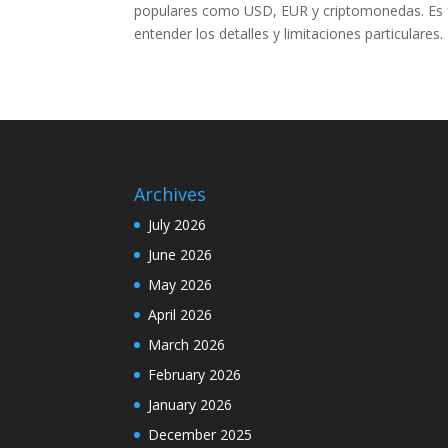
populares como USD, EUR y criptomonedas. Es 
entender los detalles y limitaciones particulares.
Archives
July 2026
June 2026
May 2026
April 2026
March 2026
February 2026
January 2026
December 2025