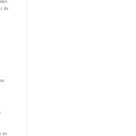
eden
as de
las
y
o en