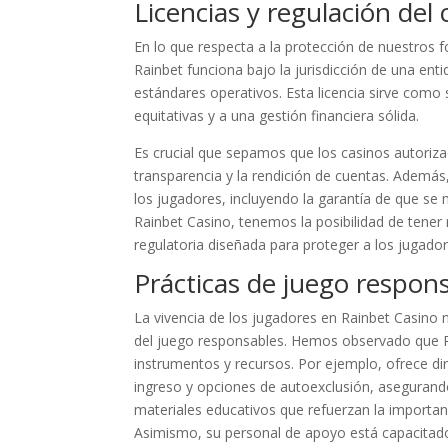
Licencias y regulación del
En lo que respecta a la protección de nuestros
Rainbet funciona bajo la jurisdicción de una enti
estándares operativos. Esta licencia sirve com
equitativas y a una gestión financiera sólida.
Es crucial que sepamos que los casinos autorizad
transparencia y la rendición de cuentas. Ademá
los jugadores, incluyendo la garantía de que se
Rainbet Casino, tenemos la posibilidad de tene
regulatoria diseñada para proteger a los jugadore
Prácticas de juego respon
La vivencia de los jugadores en Rainbet Casino 
del juego responsables. Hemos observado que Ra
instrumentos y recursos. Por ejemplo, ofrece di
ingreso y opciones de autoexclusión, asegurand
materiales educativos que refuerzan la import
Asimismo, su personal de apoyo está capacitado p