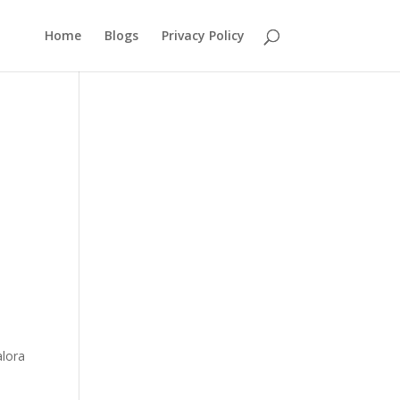
Home
Blogs
Privacy Policy
alora