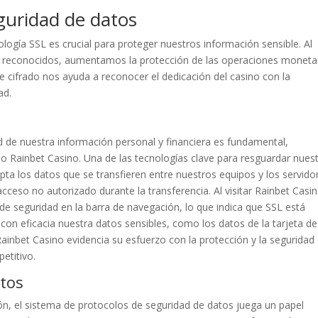
eguridad de datos
logía SSL es crucial para proteger nuestros información sensible. Al
os reconocidos, aumentamos la protección de las operaciones moneta
e cifrado nos ayuda a reconocer el dedicación del casino con la
ad.
ad de nuestra información personal y financiera es fundamental,
o Rainbet Casino. Una de las tecnologías clave para resguardar nues
pta los datos que se transfieren entre nuestros equipos y los servido
acceso no autorizado durante la transferencia. Al visitar Rainbet Casin
seguridad en la barra de navegación, lo que indica que SSL está
con eficacia nuestra datos sensibles, como los datos de la tarjeta de
, Rainbet Casino evidencia su esfuerzo con la protección y la seguridad
etitivo.
atos
ón, el sistema de protocolos de seguridad de datos juega un papel