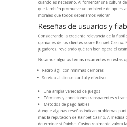
cuando es necesario. Al fomentar una cultura de
que también promueve un ambiente de apuestas 
morales que todos deberíamos valorar.
Reseñas de usuarios y fiab
Considerando la creciente relevancia de la fiabi
opiniones de los clientes sobre Rainbet Casino. 
jugadores, revelando qué tan bien opera el casino
Notamos algunos temas recurrentes en estas op
Retiro ágil, con mínimas demoras.
Servicio al cliente cordial y efectivo
Una amplia variedad de juegos
Términos y condiciones transparentes y tran
Métodos de pago fiables
Aunque algunas reseñas indican problemas puntu
más la reputación de Rainbet Casino. A medida q
determinar si Rainbet Casino realmente valora la