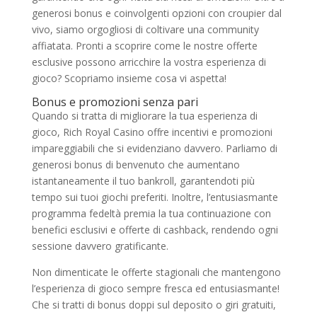
generosi bonus e coinvolgenti opzioni con croupier dal
vivo, siamo orgogliosi di coltivare una community
affiatata. Pronti a scoprire come le nostre offerte
esclusive possono arricchire la vostra esperienza di
gioco? Scopriamo insieme cosa vi aspetta!
Bonus e promozioni senza pari
Quando si tratta di migliorare la tua esperienza di
gioco, Rich Royal Casino offre incentivi e promozioni
impareggiabili che si evidenziano davvero. Parliamo di
generosi bonus di benvenuto che aumentano
istantaneamente il tuo bankroll, garantendoti più
tempo sui tuoi giochi preferiti. Inoltre, l’entusiasmante
programma fedeltà premia la tua continuazione con
benefici esclusivi e offerte di cashback, rendendo ogni
sessione davvero gratificante.
Non dimenticate le offerte stagionali che mantengono
l’esperienza di gioco sempre fresca ed entusiasmante!
Che si tratti di bonus doppi sul deposito o giri gratuiti,