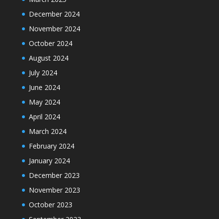
December 2024
November 2024
October 2024
August 2024
July 2024
June 2024
May 2024
April 2024
March 2024
February 2024
January 2024
December 2023
November 2023
October 2023