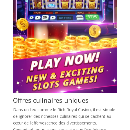
Offres culinaires uniques
Dans un lieu comme le Rich Royal Casino, il est simple
de ignorer des richesses culinaires qui se cachent au
cœur de l’effervescence des divertissements.
Cependant, nous avons constaté que l’expérience