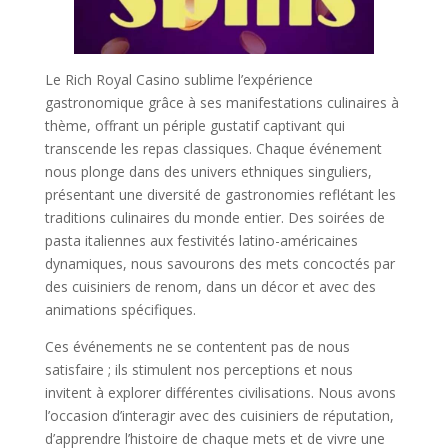
Le Rich Royal Casino sublime l’expérience
gastronomique grâce à ses manifestations culinaires à
thème, offrant un périple gustatif captivant qui
transcende les repas classiques. Chaque événement
nous plonge dans des univers ethniques singuliers,
présentant une diversité de gastronomies reflétant les
traditions culinaires du monde entier. Des soirées de
pasta italiennes aux festivités latino-américaines
dynamiques, nous savourons des mets concoctés par
des cuisiniers de renom, dans un décor et avec des
animations spécifiques.
Ces événements ne se contentent pas de nous
satisfaire ; ils stimulent nos perceptions et nous
invitent à explorer différentes civilisations. Nous avons
l’occasion d’interagir avec des cuisiniers de réputation,
d’apprendre l’histoire de chaque mets et de vivre une