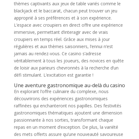
thèmes captivants aux jeux de table variés comme le
blackjack et le baccarat, chacun peut trouver un jeu
approprié à ses préférences et à son expérience.
L’espace avec croupiers en direct offre une expérience
immersive, permettant d’interagir avec de vrais
croupiers en temps réel. Grâce aux mises à jour
régulières et aux thèmes saisonniers, l’ennui n’est
jamais au rendez-vous. Ce casino s’adresse
véritablement à tous les joueurs, des novices en quête
de loisir aux parieurs chevronnés à la recherche d’un
défi stimulant. L’excitation est garantie !
Une aventure gastronomique au-delà du casino
En explorant l’offre culinaire du complexe, nous
découvrirons des expériences gastronomiques
raffinées qui enchanteront nos papilles. Des festivités
gastronomiques thématiques ajoutent une dimension
passionnante à nos sorties, transformant chaque
repas en un moment d’exception. De plus, la variété
des mets offerts assure qu’une nouveauté savoureuse