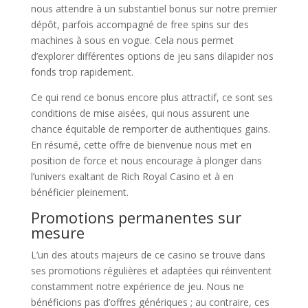
nous attendre à un substantiel bonus sur notre premier
dépôt, parfois accompagné de free spins sur des
machines à sous en vogue. Cela nous permet
d’explorer différentes options de jeu sans dilapider nos
fonds trop rapidement.
Ce qui rend ce bonus encore plus attractif, ce sont ses
conditions de mise aisées, qui nous assurent une
chance équitable de remporter de authentiques gains.
En résumé, cette offre de bienvenue nous met en
position de force et nous encourage à plonger dans
l’univers exaltant de Rich Royal Casino et à en
bénéficier pleinement.
Promotions permanentes sur
mesure
L’un des atouts majeurs de ce casino se trouve dans
ses promotions régulières et adaptées qui réinventent
constamment notre expérience de jeu. Nous ne
bénéficions pas d’offres génériques ; au contraire, ces