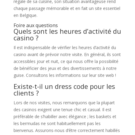
régale de sa cuisine, son situation avantageuse rend
chaque passage mémorable et en fait un site essentiel
en Belgique.
Foire aux questions
Quels sont les heures d’activité du
casino ?
Il est indispensable de vérifier les heures d’activité du
casino avant de prévoir notre visite. En général, ils sont
accessibles jour et nuit, ce qui nous offre la possibilité
de bénéficier des jeux et des divertissements à notre
guise. Consultons les informations sur leur site web !
Existe-t-il un dress code pour les
clients ?
Lors de nos visites, nous remarquons que la plupart
des casinos exigent une tenue chic et casual. Il est
préférable de s’habiller avec élégance ; les baskets et
les bermudas ne sont habituellement pas les
bienvenus. Assurons-nous d’être correctement habillés