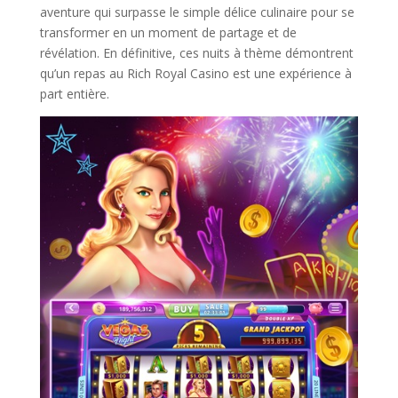
aventure qui surpasse le simple délice culinaire pour se
transformer en un moment de partage et de
révélation. En définitive, ces nuits à thème démontrent
qu’un repas au Rich Royal Casino est une expérience à
part entière.