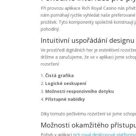
Při provozu aplikace Rich Royal Casino nás přiví
nám pomáhají rychle vyhledat naše preferované 
prožitek. Tyto komponenty společně konstruují 
pohodlný.
Intuitivní uspořádání designu
Ve prostředí digitálních her je instinktivní rozvr
držíme a zaručujeme, že se v aplikaci jsme schop
rozvržení:
Čistá grafika
Logické seskupení
Možnosti responzivního dotyku
Přístupné nabídky
Díky tomuto pečlivému rozvržení se jsme schopn
Možnosti okamžitého přístup
Pohyb v aplikaci
rich royal desktopové platformy