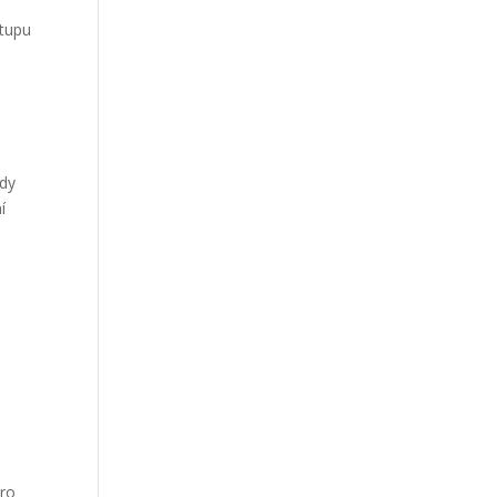
stupu
ady
í
pro