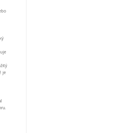
nebo
ký
luje
žitý
ž je
l
ru.