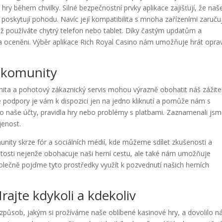
ry během chvilky. Silné bezpečnostní prvky aplikace zajišťují, že naš
poskytují pohodu. Navíc její kompatibilita s mnoha zařízeními zaruču
ž používáte chytrý telefon nebo tablet. Díky častým updatům a
i a oceněni. Výběr aplikace Rich Royal Casino nám umožňuje hrát opra
t komunity
nita a pohotový zákaznický servis mohou výrazně obohatit náš zážite
é podpory je vám k dispozici jen na jedno kliknutí a pomůže nám s
o naše účty, pravidla hry nebo problémy s platbami. Zaznamenali jsm
jenost.
unity skrze fór a sociálních médií, kde můžeme sdílet zkušenosti a
ežitosti nejenže obohacuje naši herní cestu, ale také nám umožňuje
polečně pojďme tyto prostředky využít k pozvednutí našich herních
rajte kdykoli a kdekoliv
o způsob, jakým si prožíváme naše oblíbené kasinové hry, a dovolilo 