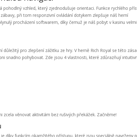
tá pohodlný vzhled, který zjednodušuje orientaci. Funkce rychlého pří
zábavy, při tom responzivní ovládání dotykem zlepšuje náš herní
plynulý procházení softwarem, díky čemuž je náš pobyt v kasinu velmi
žení důležitý pro zlepšení zážitku ze hry. V herně Rich Royal se této zás
ni snadno pohybovat. Zde jsou 4 vlastnosti, které zdůrazňují intuitivn
i zcela věnovat aktivitám bez rušivých překážek. Začněme!
u
je díky funkcím okamžitého přístupu, které jsou speciálně navrženy 