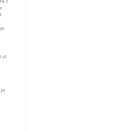
dně z
ho
d
je,
ť už
 že