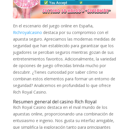
En el escenario del juego online en España,
Richroyalcasino
destaca por su compromiso con el
apuesta seguro. Apreciamos las modernas medidas de
seguridad que han establecido para garantizar que los
jugadores se perciban seguros mientras gozan de sus
entretenimientos favoritos. Adicionalmente, la variedad
de opciones de juego ofrecidas brinda mucho por
descubrir. ¿Tienes curiosidad por saber cómo se
combinan estos elementos para formar un entorno de
seguridad? Analicemos en profundidad lo que ofrece
Rich Royal Casino.
Resumen general del casino Rich Royal
Rich Royal Casino destaca en el rival mundo de los
apuestas online, proporcionando una combinación de
entusiasmo e ingenio. Nos gusta su interfaz amigable,
que simplifica la exploración tanto para principiantes