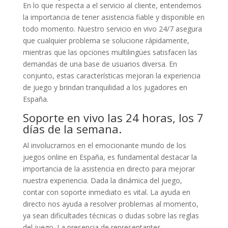
En lo que respecta a el servicio al cliente, entendemos
la importancia de tener asistencia fiable y disponible en
todo momento. Nuestro servicio en vivo 24/7 asegura
que cualquier problema se solucione rápidamente,
mientras que las opciones multilingües satisfacen las
demandas de una base de usuarios diversa. En
conjunto, estas características mejoran la experiencia
de juego y brindan tranquilidad a los jugadores en
España.
Soporte en vivo las 24 horas, los 7
días de la semana.
Al involucrarnos en el emocionante mundo de los
juegos online en España, es fundamental destacar la
importancia de la asistencia en directo para mejorar
nuestra experiencia. Dada la dinámica del juego,
contar con soporte inmediato es vital. La ayuda en
directo nos ayuda a resolver problemas al momento,
ya sean dificultades técnicas o dudas sobre las reglas
del juego. La presencia de representantes