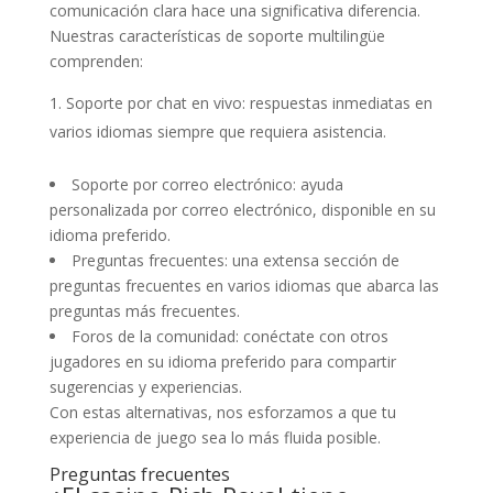
comunicación clara hace una significativa diferencia.
Nuestras características de soporte multilingüe
comprenden:
Soporte por chat en vivo: respuestas inmediatas en
varios idiomas siempre que requiera asistencia.
Soporte por correo electrónico: ayuda
personalizada por correo electrónico, disponible en su
idioma preferido.
Preguntas frecuentes: una extensa sección de
preguntas frecuentes en varios idiomas que abarca las
preguntas más frecuentes.
Foros de la comunidad: conéctate con otros
jugadores en su idioma preferido para compartir
sugerencias y experiencias.
Con estas alternativas, nos esforzamos a que tu
experiencia de juego sea lo más fluida posible.
Preguntas frecuentes