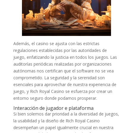
Además, el casino se ajusta con las estrictas
regulaciones establecidas por las autoridades de
juego, enfatizando la justicia en todos los juegos. Las
auditorías periódicas realizadas por organizaciones
autónomas nos certifican que el software no se vea
comprometido. La seguridad y la serenidad son
esenciales para aprovechar de nuestra experiencia de
juego, y Rich Royal Casino se esfuerza por crear un
entorno seguro donde podamos prosperar.
Interacción de jugador e plataforma
Si bien solemos dar prioridad a la diversidad de juegos,
la usabilidad y la diseño de Rich Royal Casino
desempeñan un papel igualmente crucial en nuestra