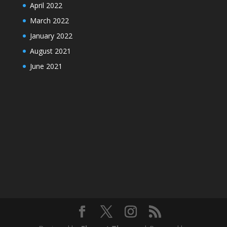
April 2022
March 2022
January 2022
August 2021
June 2021