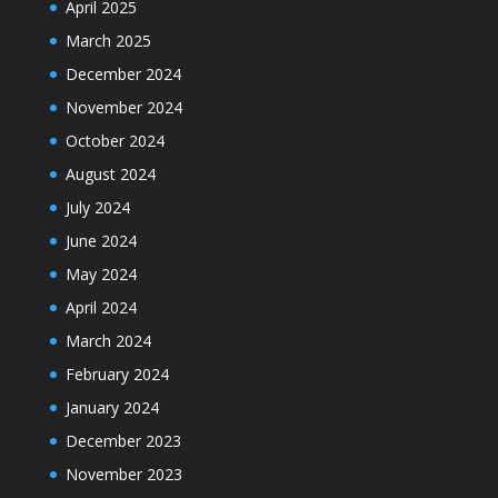
April 2025
March 2025
December 2024
November 2024
October 2024
August 2024
July 2024
June 2024
May 2024
April 2024
March 2024
February 2024
January 2024
December 2023
November 2023