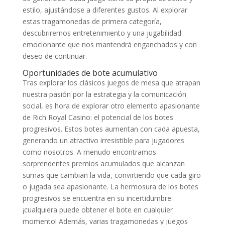
estilo, ajustándose a diferentes gustos. Al explorar
estas tragamonedas de primera categoría,
descubriremos entretenimiento y una jugabilidad
emocionante que nos mantendrá enganchados y con
deseo de continuar.
Oportunidades de bote acumulativo
Tras explorar los clásicos juegos de mesa que atrapan
nuestra pasión por la estrategia y la comunicación
social, es hora de explorar otro elemento apasionante
de Rich Royal Casino: el potencial de los botes
progresivos. Estos botes aumentan con cada apuesta,
generando un atractivo irresistible para jugadores
como nosotros. A menudo encontramos
sorprendentes premios acumulados que alcanzan
sumas que cambian la vida, convirtiendo que cada giro
o jugada sea apasionante. La hermosura de los botes
progresivos se encuentra en su incertidumbre:
¡cualquiera puede obtener el bote en cualquier
momento! Además, varias tragamonedas y juegos