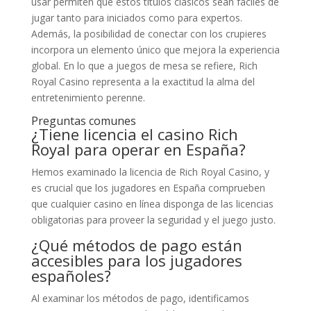
usar permiten que estos títulos clásicos sean fáciles de
jugar tanto para iniciados como para expertos.
Además, la posibilidad de conectar con los crupieres
incorpora un elemento único que mejora la experiencia
global. En lo que a juegos de mesa se refiere, Rich
Royal Casino representa a la exactitud la alma del
entretenimiento perenne.
Preguntas comunes
¿Tiene licencia el casino Rich
Royal para operar en España?
Hemos examinado la licencia de Rich Royal Casino, y
es crucial que los jugadores en España comprueben
que cualquier casino en línea disponga de las licencias
obligatorias para proveer la seguridad y el juego justo.
¿Qué métodos de pago están
accesibles para los jugadores
españoles?
Al examinar los métodos de pago, identificamos