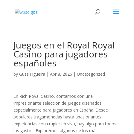
Juegos en el Royal Royal
Casino para jugadores
españoles
by
Guss Figueira
|
Apr 8, 2026
|
Uncategorized
En Rich Royal Casino, contamos con una
impresionante selección de juegos diseñados
especialmente para jugadores en España. Desde
populares tragamonedas hasta apasionantes
experiencias con crupier en vivo, hay algo para todos
los gustos. Exploremos algunos de los más