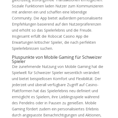
Soziale Funktionen laden Nutzer zum Kommunizieren
mit anderen ein und schaffen eine lebendige
Community. Die App bietet außerdem personalisierte
Empfehlungen basierend auf den Nutzerpräferenzen
und erhöht so das Spielerlebnis und die Freude.
Insgesamt erfüllt die Robocat Casino App die
Erwartungen kritischer Spieler, die nach perfekten
Spielerlebnissen suchen.
Pluspunkte von Mobile Gaming für Schweizer
Spieler
Die zunehmende Nutzung von Mobile Gaming hat die
Spielwelt für Schweizer Spieler wesentlich verändert
und bietet beispiellosen Komfort und Flexibilität. Der
jederzeit und überall verfügbare Zugriff auf Casino-
Plattformen hat das Spielerlebnis neu definiert und
ermöglicht es Spielern, ihre Lieblingsspiele während
des Pendelns oder in Pausen zu genießen. Mobile
Gaming fördert zudem ein personalisiertes Erlebnis
durch angepasste Benachrichtigungen und Aktionen,