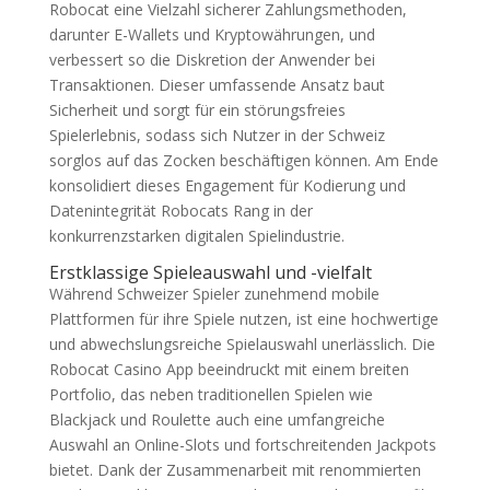
Robocat eine Vielzahl sicherer Zahlungsmethoden,
darunter E-Wallets und Kryptowährungen, und
verbessert so die Diskretion der Anwender bei
Transaktionen. Dieser umfassende Ansatz baut
Sicherheit und sorgt für ein störungsfreies
Spielerlebnis, sodass sich Nutzer in der Schweiz
sorglos auf das Zocken beschäftigen können. Am Ende
konsolidiert dieses Engagement für Kodierung und
Datenintegrität Robocats Rang in der
konkurrenzstarken digitalen Spielindustrie.
Erstklassige Spieleauswahl und -vielfalt
Während Schweizer Spieler zunehmend mobile
Plattformen für ihre Spiele nutzen, ist eine hochwertige
und abwechslungsreiche Spielauswahl unerlässlich. Die
Robocat Casino App beeindruckt mit einem breiten
Portfolio, das neben traditionellen Spielen wie
Blackjack und Roulette auch eine umfangreiche
Auswahl an Online-Slots und fortschreitenden Jackpots
bietet. Dank der Zusammenarbeit mit renommierten