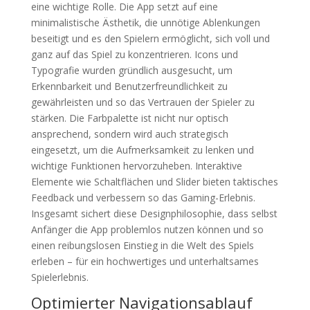
eine wichtige Rolle. Die App setzt auf eine
minimalistische Ästhetik, die unnötige Ablenkungen
beseitigt und es den Spielern ermöglicht, sich voll und
ganz auf das Spiel zu konzentrieren. Icons und
Typografie wurden gründlich ausgesucht, um
Erkennbarkeit und Benutzerfreundlichkeit zu
gewährleisten und so das Vertrauen der Spieler zu
stärken. Die Farbpalette ist nicht nur optisch
ansprechend, sondern wird auch strategisch
eingesetzt, um die Aufmerksamkeit zu lenken und
wichtige Funktionen hervorzuheben. Interaktive
Elemente wie Schaltflächen und Slider bieten taktisches
Feedback und verbessern so das Gaming-Erlebnis.
Insgesamt sichert diese Designphilosophie, dass selbst
Anfänger die App problemlos nutzen können und so
einen reibungslosen Einstieg in die Welt des Spiels
erleben – für ein hochwertiges und unterhaltsames
Spielerlebnis.
Optimierter Navigationsablauf