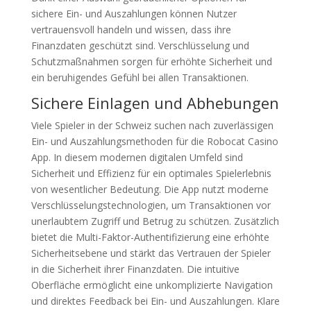
sichere Ein- und Auszahlungen können Nutzer
vertrauensvoll handeln und wissen, dass ihre
Finanzdaten geschützt sind. Verschlüsselung und
Schutzmaßnahmen sorgen für erhöhte Sicherheit und
ein beruhigendes Gefühl bei allen Transaktionen.
Sichere Einlagen und Abhebungen
Viele Spieler in der Schweiz suchen nach zuverlässigen
Ein- und Auszahlungsmethoden für die Robocat Casino
App. In diesem modernen digitalen Umfeld sind
Sicherheit und Effizienz für ein optimales Spielerlebnis
von wesentlicher Bedeutung. Die App nutzt moderne
Verschlüsselungstechnologien, um Transaktionen vor
unerlaubtem Zugriff und Betrug zu schützen. Zusätzlich
bietet die Multi-Faktor-Authentifizierung eine erhöhte
Sicherheitsebene und stärkt das Vertrauen der Spieler
in die Sicherheit ihrer Finanzdaten. Die intuitive
Oberfläche ermöglicht eine unkomplizierte Navigation
und direktes Feedback bei Ein- und Auszahlungen. Klare