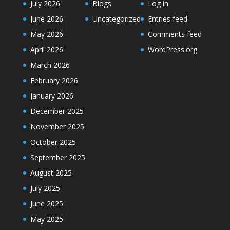
July 2026
Blogs
Log in
June 2026
Uncategorized
Entries feed
May 2026
Comments feed
April 2026
WordPress.org
March 2026
February 2026
January 2026
December 2025
November 2025
October 2025
September 2025
August 2025
July 2025
June 2025
May 2025