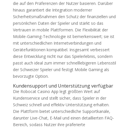
die auf den Präferenzen der Nutzer basieren. Darüber
hinaus garantiert die Integration moderner
Sicherheitsmaßnahmen den Schutz der finanziellen und
persönlichen Daten der Spieler und stärkt so das
Vertrauen in mobile Plattformen. Die Flexibilität der
Mobile-Gaming-Technologie ist bemerkenswert; sie ist
mit unterschiedlichen Internetverbindungen und
Gerätefunktionen kompatibel. Insgesamt verbessert
diese Entwicklung nicht nur das Spielerlebnis, sondern
passt auch ideal zum immer schnelllebigeren Lebensstil
der Schweizer Spieler und festigt Mobile Gaming als
bevorzugte Option.
Kundensupport und Unterstützung verfügbar
Die Robocat Casino App legt größten Wert auf
Kundenservice und stellt sicher, dass Spieler in der
Schweiz schnell und effektiv Unterstützung erhalten.
Die Plattform bietet unterschiedliche Supportkanäle,
darunter Live-Chat, E-Mail und einen detaillierten FAQ-
Bereich, sodass Nutzer ihre präferierte