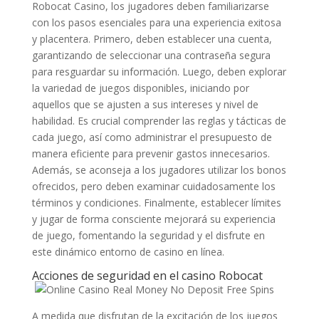
Robocat Casino, los jugadores deben familiarizarse
con los pasos esenciales para una experiencia exitosa
y placentera. Primero, deben establecer una cuenta,
garantizando de seleccionar una contraseña segura
para resguardar su información. Luego, deben explorar
la variedad de juegos disponibles, iniciando por
aquellos que se ajusten a sus intereses y nivel de
habilidad. Es crucial comprender las reglas y tácticas de
cada juego, así como administrar el presupuesto de
manera eficiente para prevenir gastos innecesarios.
Además, se aconseja a los jugadores utilizar los bonos
ofrecidos, pero deben examinar cuidadosamente los
términos y condiciones. Finalmente, establecer límites
y jugar de forma consciente mejorará su experiencia
de juego, fomentando la seguridad y el disfrute en
este dinámico entorno de casino en línea.
Acciones de seguridad en el casino Robocat
A medida que disfrutan de la excitación de los juegos