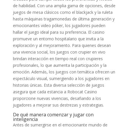
de habilidad. Con una amplia gama de opciones, desde
juegos de mesa clásicos como el blackjack y la ruleta
hasta máquinas tragamonedas de última generación y
emocionantes video póker, los jugadores pueden
hallar el juego ideal para su preferencia. El casino
promueve un entorno hospitalario que invita a la
exploración y al mejoramiento. Para quienes desean
una vivencia social, los juegos con crupier en vivo
brindan interacción en tiempo real con crupieres
profesionales, lo que aumenta la participación y la
emoción. Además, los juegos con temática ofrecen un
espectáculo visual, sumergiendo a los jugadores en
historias únicas. Esta diversa selección de juegos
asegura que cada estancia a Robocat Casino
proporcione nuevas vivencias, desafiando a los
jugadores a mejorar sus destrezas y estrategias.
De qué manera comenzar y jugar con
inteligencia
Antes de sumergirse en el emocionante mundo de