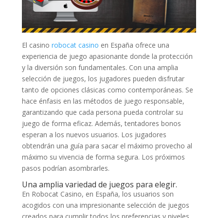
El casino
robocat casino
en España ofrece una
experiencia de juego apasionante donde la protección
y la diversión son fundamentales. Con una amplia
selección de juegos, los jugadores pueden disfrutar
tanto de opciones clásicas como contemporáneas. Se
hace énfasis en las métodos de juego responsable,
garantizando que cada persona pueda controlar su
juego de forma eficaz. Además, tentadores bonos
esperan a los nuevos usuarios. Los jugadores
obtendrán una guía para sacar el máximo provecho al
máximo su vivencia de forma segura. Los próximos
pasos podrían asombrarles.
Una amplia variedad de juegos para elegir.
En Robocat Casino, en España, los usuarios son
acogidos con una impresionante selección de juegos
creados para cumplir todos los preferencias y niveles