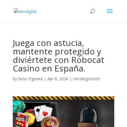
Juega con astucia,
mantente protegido y
diviértete con Robocat
Casino en España.
by
Guss Figueira
|
Apr 8, 2026
|
Uncategorized