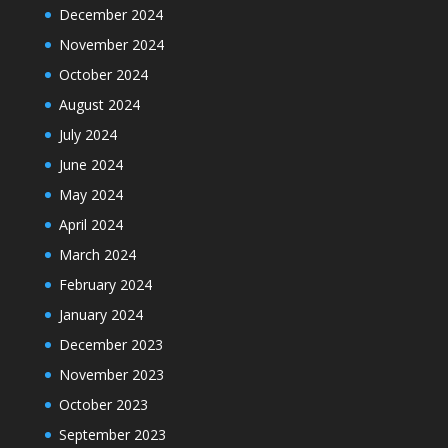
December 2024
November 2024
October 2024
August 2024
July 2024
June 2024
May 2024
April 2024
March 2024
February 2024
January 2024
December 2023
November 2023
October 2023
September 2023