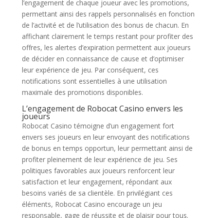
l’engagement de chaque joueur avec les promotions,
permettant ainsi des rappels personnalisés en fonction
de l’activité et de l’utilisation des bonus de chacun. En
affichant clairement le temps restant pour profiter des
offres, les alertes d’expiration permettent aux joueurs
de décider en connaissance de cause et d’optimiser
leur expérience de jeu. Par conséquent, ces
notifications sont essentielles à une utilisation
maximale des promotions disponibles.
L’engagement de Robocat Casino envers les
joueurs
Robocat Casino témoigne d’un engagement fort
envers ses joueurs en leur envoyant des notifications
de bonus en temps opportun, leur permettant ainsi de
profiter pleinement de leur expérience de jeu. Ses
politiques favorables aux joueurs renforcent leur
satisfaction et leur engagement, répondant aux
besoins variés de sa clientèle. En privilégiant ces
éléments, Robocat Casino encourage un jeu
responsable, gage de réussite et de plaisir pour tous.