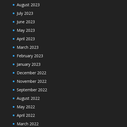
August 2023
July 2023
June 2023
May 2023
April 2023
March 2023
February 2023
January 2023
December 2022
November 2022
September 2022
August 2022
May 2022
April 2022
March 2022