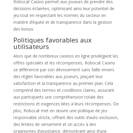
Robocat Casino permet aux joueurs de prendre des
décisions éclairées, optimisant ainsi leur potentiel de
jeu tout en respectant les normes du secteur en
matière d’équité et de transparence dans la gestion
des bonus.
Politiques favorables aux
utilisateurs
Alors que de nombreux casinos en ligne privilégient les
offres spéciales et les récompenses, Robocat Casino
se différencie par son dévouement sans faille envers
des règles favorables aux joueurs, plaçant leur
satisfaction et la transparence au premier plan. Cela
comprend des termes et conditions claires, assurant
aux participants une compréhension totale des
restrictions et exigences liées à leurs récompenses. De
plus, Robocat met en œuvre une politique de jeu
responsable stricte, offrant des outils d’auto-exclusion,
des limites de versement et un accès à des
organismes d’assistance, démontrant ainsi d’une