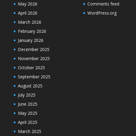
May 2026
Comments feed
April 2026
WordPress.org
March 2026
February 2026
January 2026
December 2025
November 2025
October 2025
September 2025
August 2025
July 2025
June 2025
May 2025
April 2025
March 2025