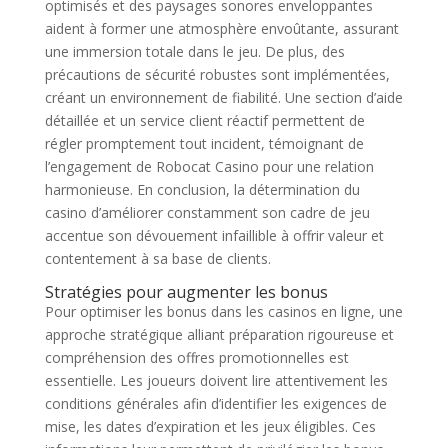
optimisés et des paysages sonores enveloppantes
aident à former une atmosphère envoûtante, assurant
une immersion totale dans le jeu. De plus, des
précautions de sécurité robustes sont implémentées,
créant un environnement de fiabilité. Une section d’aide
détaillée et un service client réactif permettent de
régler promptement tout incident, témoignant de
l’engagement de Robocat Casino pour une relation
harmonieuse. En conclusion, la détermination du
casino d’améliorer constamment son cadre de jeu
accentue son dévouement infaillible à offrir valeur et
contentement à sa base de clients.
Stratégies pour augmenter les bonus
Pour optimiser les bonus dans les casinos en ligne, une
approche stratégique alliant préparation rigoureuse et
compréhension des offres promotionnelles est
essentielle. Les joueurs doivent lire attentivement les
conditions générales afin d’identifier les exigences de
mise, les dates d’expiration et les jeux éligibles. Ces