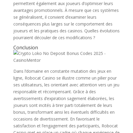
permettent également aux joueurs d’optimiser leurs
avantages promotionnels. À mesure que ces systèmes
se généralisent, il convient d’examiner leurs
conséquences plus larges sur le comportement des
joueurs et les pratiques des casinos. Quelles évolutions
pourraient découler de ces modifications ?
Conclusion
Dans l’domaine en constante mutation des jeux en
ligne, Robocat Casino se illustre comme un pilier pour
ses utilisateurs, les orientant avec attention vers un jeu
responsable et récompensant. Grâce à des
avertissements d’expiration sagement élaborées, les
joueurs sont incités à tirer parti totalement de leurs
bonus, transformant ainsi les éventuels difficultés en
occasions de divertissement. En favorisant le
satisfaction et l’engagement des participants, Robocat
Casino met en place un cadre où chaque expérience de