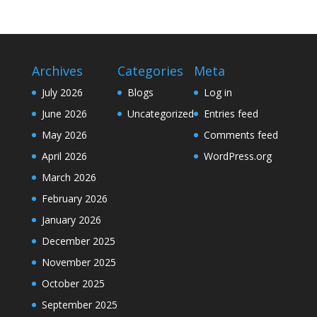
Archives
Categories
Meta
July 2026
Blogs
Log in
June 2026
Uncategorized
Entries feed
May 2026
Comments feed
April 2026
WordPress.org
March 2026
February 2026
January 2026
December 2025
November 2025
October 2025
September 2025