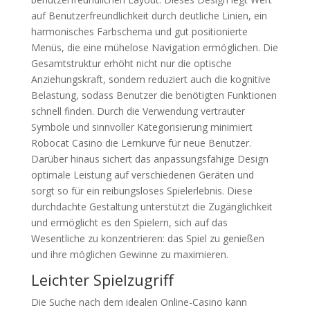
auf Benutzerfreundlichkeit durch deutliche Linien, ein
harmonisches Farbschema und gut positionierte
Menüs, die eine mühelose Navigation ermöglichen. Die
Gesamtstruktur erhöht nicht nur die optische
Anziehungskraft, sondern reduziert auch die kognitive
Belastung, sodass Benutzer die benötigten Funktionen
schnell finden. Durch die Verwendung vertrauter
Symbole und sinnvoller Kategorisierung minimiert
Robocat Casino die Lernkurve für neue Benutzer.
Darüber hinaus sichert das anpassungsfähige Design
optimale Leistung auf verschiedenen Geräten und
sorgt so für ein reibungsloses Spielerlebnis. Diese
durchdachte Gestaltung unterstützt die Zugänglichkeit
und ermöglicht es den Spielern, sich auf das
Wesentliche zu konzentrieren: das Spiel zu genießen
und ihre möglichen Gewinne zu maximieren.
Leichter Spielzugriff
Die Suche nach dem idealen Online-Casino kann