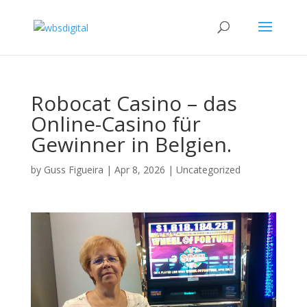
Robocat Casino – das
Online-Casino für
Gewinner in Belgien.
by
Guss Figueira
|
Apr 8, 2026
|
Uncategorized