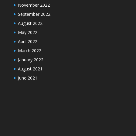
November 2022
September 2022
August 2022
May 2022
April 2022
March 2022
January 2022
August 2021
June 2021