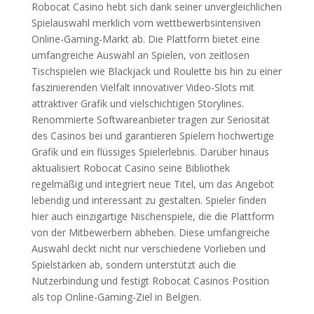
Robocat Casino hebt sich dank seiner unvergleichlichen
Spielauswahl merklich vom wettbewerbsintensiven
Online-Gaming-Markt ab. Die Plattform bietet eine
umfangreiche Auswahl an Spielen, von zeitlosen
Tischspielen wie Blackjack und Roulette bis hin zu einer
faszinierenden Vielfalt innovativer Video-Slots mit
attraktiver Grafik und vielschichtigen Storylines.
Renommierte Softwareanbieter tragen zur Seriosität
des Casinos bei und garantieren Spielern hochwertige
Grafik und ein flüssiges Spielerlebnis. Darüber hinaus
aktualisiert Robocat Casino seine Bibliothek
regelmäßig und integriert neue Titel, um das Angebot
lebendig und interessant zu gestalten. Spieler finden
hier auch einzigartige Nischenspiele, die die Plattform
von der Mitbewerbern abheben. Diese umfangreiche
Auswahl deckt nicht nur verschiedene Vorlieben und
Spielstärken ab, sondern unterstützt auch die
Nutzerbindung und festigt Robocat Casinos Position
als top Online-Gaming-Ziel in Belgien.