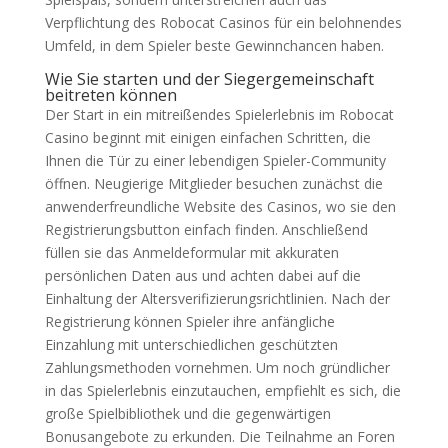
Verpflichtung des Robocat Casinos für ein belohnendes
Umfeld, in dem Spieler beste Gewinnchancen haben.
Wie Sie starten und der Siegergemeinschaft
beitreten können
Der Start in ein mitreißendes Spielerlebnis im Robocat
Casino beginnt mit einigen einfachen Schritten, die
Ihnen die Tür zu einer lebendigen Spieler-Community
öffnen. Neugierige Mitglieder besuchen zunächst die
anwenderfreundliche Website des Casinos, wo sie den
Registrierungsbutton einfach finden. Anschließend
füllen sie das Anmeldeformular mit akkuraten
persönlichen Daten aus und achten dabei auf die
Einhaltung der Altersverifizierungsrichtlinien. Nach der
Registrierung können Spieler ihre anfängliche
Einzahlung mit unterschiedlichen geschützten
Zahlungsmethoden vornehmen. Um noch gründlicher
in das Spielerlebnis einzutauchen, empfiehlt es sich, die
große Spielbibliothek und die gegenwärtigen
Bonusangebote zu erkunden. Die Teilnahme an Foren