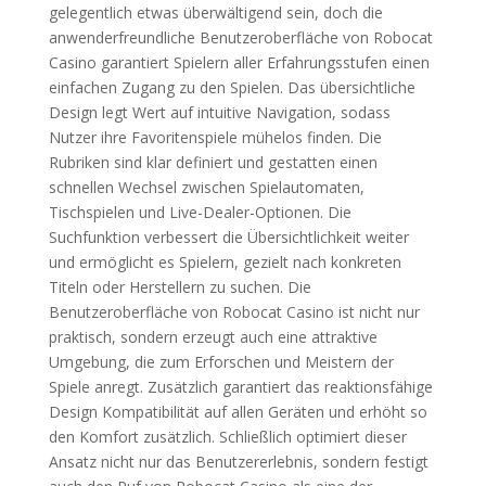
gelegentlich etwas überwältigend sein, doch die
anwenderfreundliche Benutzeroberfläche von Robocat
Casino garantiert Spielern aller Erfahrungsstufen einen
einfachen Zugang zu den Spielen. Das übersichtliche
Design legt Wert auf intuitive Navigation, sodass
Nutzer ihre Favoritenspiele mühelos finden. Die
Rubriken sind klar definiert und gestatten einen
schnellen Wechsel zwischen Spielautomaten,
Tischspielen und Live-Dealer-Optionen. Die
Suchfunktion verbessert die Übersichtlichkeit weiter
und ermöglicht es Spielern, gezielt nach konkreten
Titeln oder Herstellern zu suchen. Die
Benutzeroberfläche von Robocat Casino ist nicht nur
praktisch, sondern erzeugt auch eine attraktive
Umgebung, die zum Erforschen und Meistern der
Spiele anregt. Zusätzlich garantiert das reaktionsfähige
Design Kompatibilität auf allen Geräten und erhöht so
den Komfort zusätzlich. Schließlich optimiert dieser
Ansatz nicht nur das Benutzererlebnis, sondern festigt