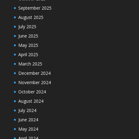
September 2025
August 2025
July 2025
June 2025
May 2025
April 2025
March 2025
December 2024
November 2024
October 2024
August 2024
July 2024
June 2024
May 2024
April 2024