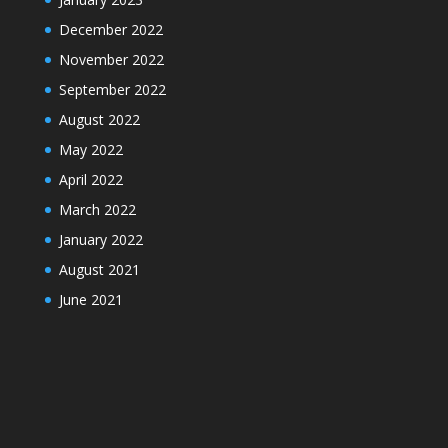
December 2022
November 2022
September 2022
August 2022
May 2022
April 2022
March 2022
January 2022
August 2021
June 2021