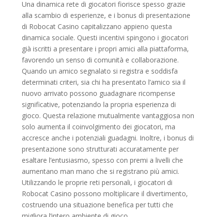
Una dinamica rete di giocatori fiorisce spesso grazie
alla scambio di esperienze, e i bonus di presentazione
di Robocat Casino capitalizzano appieno questa
dinamica sociale. Questi incentivi spingono i giocatori
già iscritti a presentare i propri amici alla piattaforma,
favorendo un senso di comunità e collaborazione.
Quando un amico segnalato si registra e soddisfa
determinati criteri, sia chi ha presentato l’amico sia il
nuovo arrivato possono guadagnare ricompense
significative, potenziando la propria esperienza di
gioco. Questa relazione mutualmente vantaggiosa non
solo aumenta il coinvolgimento dei giocatori, ma
accresce anche i potenziali guadagni. Inoltre, i bonus di
presentazione sono strutturati accuratamente per
esaltare l’entusiasmo, spesso con premi a livelli che
aumentano man mano che si registrano più amici.
Utilizzando le proprie reti personali, i giocatori di
Robocat Casino possono moltiplicare il divertimento,
costruendo una situazione benefica per tutti che
migliora l’intero ambiente di gioco.