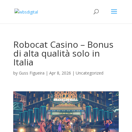
Robocat Casino – Bonus
di alta qualità solo in
Italia
by
Guss Figueira
|
Apr 8, 2026
|
Uncategorized