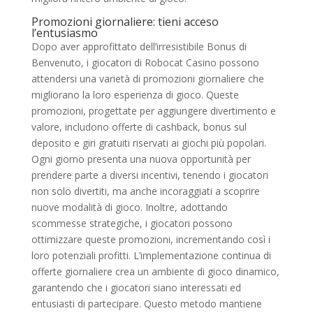
Promozioni giornaliere: tieni acceso
l’entusiasmo
Dopo aver approfittato dell’irresistibile Bonus di
Benvenuto, i giocatori di Robocat Casino possono
attendersi una varietà di promozioni giornaliere che
migliorano la loro esperienza di gioco. Queste
promozioni, progettate per aggiungere divertimento e
valore, includono offerte di cashback, bonus sul
deposito e giri gratuiti riservati ai giochi più popolari.
Ogni giorno presenta una nuova opportunità per
prendere parte a diversi incentivi, tenendo i giocatori
non solo divertiti, ma anche incoraggiati a scoprire
nuove modalità di gioco. Inoltre, adottando
scommesse strategiche, i giocatori possono
ottimizzare queste promozioni, incrementando così i
loro potenziali profitti. L’implementazione continua di
offerte giornaliere crea un ambiente di gioco dinamico,
garantendo che i giocatori siano interessati ed
entusiasti di partecipare. Questo metodo mantiene