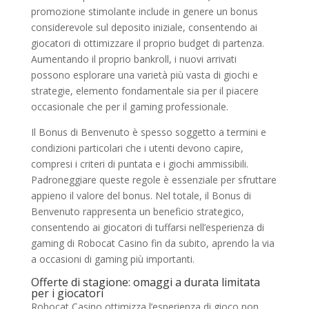
promozione stimolante include in genere un bonus
considerevole sul deposito iniziale, consentendo ai
giocatori di ottimizzare il proprio budget di partenza.
Aumentando il proprio bankroll, i nuovi arrivati
possono esplorare una varietà più vasta di giochi e
strategie, elemento fondamentale sia per il piacere
occasionale che per il gaming professionale.
Il Bonus di Benvenuto è spesso soggetto a termini e
condizioni particolari che i utenti devono capire,
compresi i criteri di puntata e i giochi ammissibili.
Padroneggiare queste regole è essenziale per sfruttare
appieno il valore del bonus. Nel totale, il Bonus di
Benvenuto rappresenta un beneficio strategico,
consentendo ai giocatori di tuffarsi nell’esperienza di
gaming di Robocat Casino fin da subito, aprendo la via
a occasioni di gaming più importanti.
Offerte di stagione: omaggi a durata limitata
per i giocatori
Robocat Casino ottimizza l’esperienza di gioco non