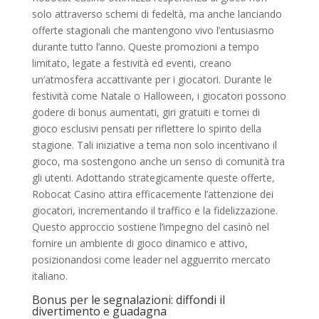
solo attraverso schemi di fedeltà, ma anche lanciando
offerte stagionali che mantengono vivo l’entusiasmo
durante tutto l’anno. Queste promozioni a tempo
limitato, legate a festività ed eventi, creano
un’atmosfera accattivante per i giocatori. Durante le
festività come Natale o Halloween, i giocatori possono
godere di bonus aumentati, giri gratuiti e tornei di
gioco esclusivi pensati per riflettere lo spirito della
stagione. Tali iniziative a tema non solo incentivano il
gioco, ma sostengono anche un senso di comunità tra
gli utenti. Adottando strategicamente queste offerte,
Robocat Casino attira efficacemente l’attenzione dei
giocatori, incrementando il traffico e la fidelizzazione.
Questo approccio sostiene l’impegno del casinò nel
fornire un ambiente di gioco dinamico e attivo,
posizionandosi come leader nel agguerrito mercato
italiano.
Bonus per le segnalazioni: diffondi il
divertimento e guadagna