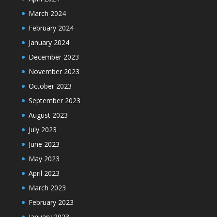
March 2024
February 2024
January 2024
December 2023
November 2023
October 2023
September 2023
August 2023
July 2023
June 2023
May 2023
April 2023
March 2023
February 2023
January 2023