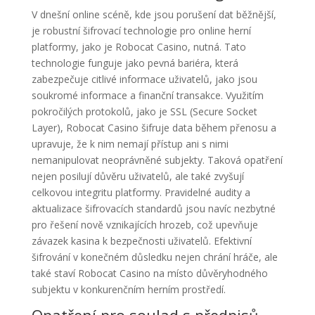
V dnešní online scéně, kde jsou porušení dat běžnější,
je robustní šifrovací technologie pro online herní
platformy, jako je Robocat Casino, nutná. Tato
technologie funguje jako pevná bariéra, která
zabezpečuje citlivé informace uživatelů, jako jsou
soukromé informace a finanční transakce. Využitím
pokročilých protokolů, jako je SSL (Secure Socket
Layer), Robocat Casino šifruje data během přenosu a
upravuje, že k nim nemají přístup ani s nimi
nemanipulovat neoprávněné subjekty. Taková opatření
nejen posilují důvěru uživatelů, ale také zvyšují
celkovou integritu platformy. Pravidelné audity a
aktualizace šifrovacích standardů jsou navíc nezbytné
pro řešení nově vznikajících hrozeb, což upevňuje
závazek kasina k bezpečnosti uživatelů. Efektivní
šifrování v konečném důsledku nejen chrání hráče, ale
také staví Robocat Casino na místo důvěryhodného
subjektu v konkurenčním herním prostředí.