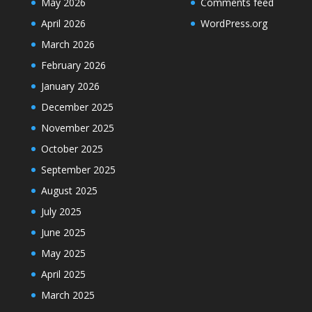
May 2026
Comments feed
April 2026
WordPress.org
March 2026
February 2026
January 2026
December 2025
November 2025
October 2025
September 2025
August 2025
July 2025
June 2025
May 2025
April 2025
March 2025