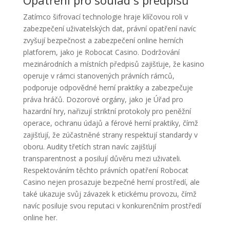
Opatření pro soulad s předpisů
Zatímco šifrovací technologie hraje klíčovou roli v
zabezpečení uživatelských dat, právní opatření navíc
zvyšují bezpečnost a zabezpečení online herních
platforem, jako je Robocat Casino. Dodržování
mezinárodních a místních předpisů zajišťuje, že kasino
operuje v rámci stanovených právních rámců,
podporuje odpovědné herní praktiky a zabezpečuje
práva hráčů. Dozorové orgány, jako je Úřad pro
hazardní hry, nařizují striktní protokoly pro peněžní
operace, ochranu údajů a férové herní praktiky, čímž
zajišťují, že zúčastněné strany respektují standardy v
oboru. Audity třetích stran navíc zajišťují
transparentnost a posilují důvěru mezi uživateli.
Respektováním těchto právních opatření Robocat
Casino nejen prosazuje bezpečné herní prostředí, ale
také ukazuje svůj závazek k etickému provozu, čímž
navíc posiluje svou reputaci v konkurenčním prostředí
online her.