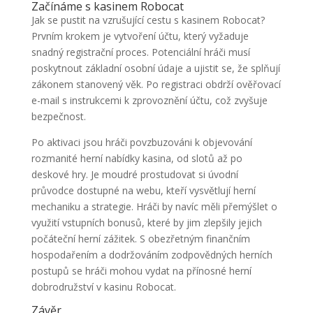
Začínáme s kasinem Robocat
Jak se pustit na vzrušující cestu s kasinem Robocat?
Prvním krokem je vytvoření účtu, který vyžaduje
snadný registrační proces. Potenciální hráči musí
poskytnout základní osobní údaje a ujistit se, že splňují
zákonem stanovený věk. Po registraci obdrží ověřovací
e-mail s instrukcemi k zprovoznění účtu, což zvyšuje
bezpečnost.
Po aktivaci jsou hráči povzbuzováni k objevování
rozmanité herní nabídky kasina, od slotů až po
deskové hry. Je moudré prostudovat si úvodní
průvodce dostupné na webu, kteří vysvětlují herní
mechaniku a strategie. Hráči by navíc měli přemýšlet o
využití vstupních bonusů, které by jim zlepšily jejich
počáteční herní zážitek. S obezřetným finančním
hospodařením a dodržováním zodpovědných herních
postupů se hráči mohou vydat na přínosné herní
dobrodružství v kasinu Robocat.
Závěr