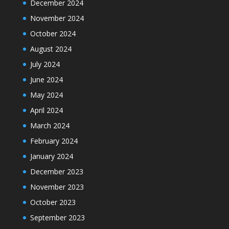
December 2024
November 2024
October 2024
August 2024
July 2024
June 2024
May 2024
April 2024
March 2024
February 2024
January 2024
December 2023
November 2023
October 2023
September 2023