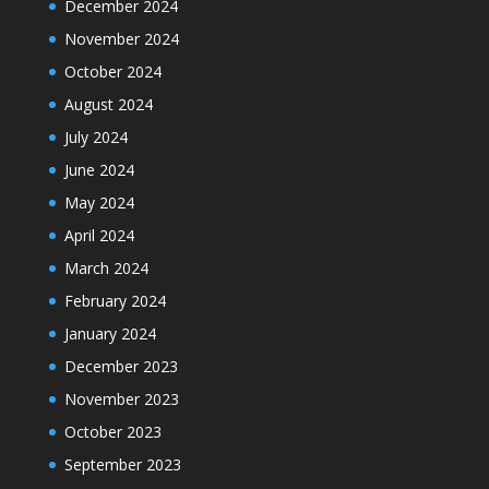
December 2024
November 2024
October 2024
August 2024
July 2024
June 2024
May 2024
April 2024
March 2024
February 2024
January 2024
December 2023
November 2023
October 2023
September 2023