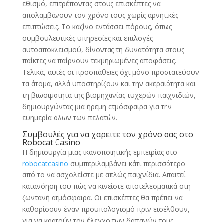
εθισμό, επιτρέποντας στους επισκέπτες να
απολαμβάνουν τον χρόνο τους χωρίς αρνητικές
επιπτώσεις. Το καζίνο εντάσσει πόρους, όπως
συμβουλευτικές υπηρεσίες και επιλογές
αυτοαποκλεισμού, δίνοντας τη δυνατότητα στους
παίκτες να παίρνουν τεκμηριωμένες αποφάσεις.
Τελικά, αυτές οι προσπάθειες όχι μόνο προστατεύουν
τα άτομα, αλλά υποστηρίζουν και την ακεραιότητα και
τη βιωσιμότητα της βιομηχανίας τυχερών παιχνιδιών,
δημιουργώντας μια ήρεμη ατμόσφαιρα για την
ευημερία όλων των πελατών.
Συμβουλές για να χαρείτε τον χρόνο σας στο
Robocat Casino
Η δημιουργία μιας ικανοποιητικής εμπειρίας στο
robocatcasino
συμπεριλαμβάνει κάτι περισσότερο
από το να ασχολείστε με απλώς παιχνίδια. Απαιτεί
κατανόηση του πώς να κινείστε αποτελεσματικά στη
ζωντανή ατμόσφαιρα. Οι επισκέπτες θα πρέπει να
καθορίσουν έναν προϋπολογισμό πριν εισέλθουν,
για να κρατούν τον έλεγχο των δαπανών τους,