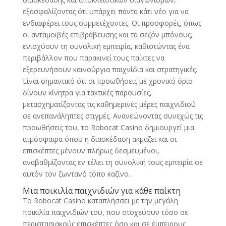
εξασφαλίζοντας ότι υπάρχει πάντα κάτι νέο για να
ενδιαφέρει τους συμμετέχοντες. Οι προσφορές, όπως
οι ανταμοιβές επιβράβευσης και τα σεζόν μπόνους,
ενισχύουν τη συνολική εμπειρία, καθιστώντας ένα
περιβάλλον που παρακινεί τους παίκτες να
εξερευνήσουν καινούργια παιχνίδια και στρατηγικές.
Είναι σημαντικό ότι οι προωθήσεις με χρονικό όριο
δίνουν κίνητρα για τακτικές παρουσίες,
μετασχηματίζοντας τις καθημερινές μέρες παιχνιδιού
σε ανεπανάληπτες στιγμές. Ανανεώνοντας συνεχώς τις
προωθήσεις του, το Robocat Casino δημιουργεί μια
ατμόσφαιρα όπου η διασκέδαση ακμάζει και οι
επισκέπτες μένουν πλήρως δεσμευμένοι,
αναβαθμίζοντας εν τέλει τη συνολική τους εμπειρία σε
αυτόν τον ζωντανό τόπο καζίνο.
Μια ποικιλία παιχνιδιών για κάθε παίκτη
Το Robocat Casino καταπλήσσει με την μεγάλη
ποικιλία παιχνιδιών του, που στοχεύουν τόσο σε
περιστασιακούς επισκέπτες όσο και σε έμπειρους