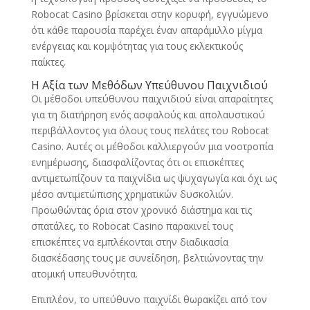
Robocat Casino βρίσκεται στην κορυφή, εγγυώμενο
ότι κάθε παρουσία παρέχει έναν απαράμιλλο μίγμα
ενέργειας και κομψότητας για τους εκλεκτικούς
παίκτες.
Η Αξία των Μεθόδων Υπεύθυνου Παιχνιδιού
Οι μέθοδοι υπεύθυνου παιχνιδιού είναι απαραίτητες
για τη διατήρηση ενός ασφαλούς και απολαυστικού
περιβάλλοντος για όλους τους πελάτες του Robocat
Casino. Αυτές οι μέθοδοι καλλιεργούν μια νοοτροπία
ενημέρωσης, διασφαλίζοντας ότι οι επισκέπτες
αντιμετωπίζουν τα παιχνίδια ως ψυχαγωγία και όχι ως
μέσο αντιμετώπισης χρηματικών δυσκολιών.
Προωθώντας όρια στον χρονικό διάστημα και τις
σπατάλες, το Robocat Casino παρακινεί τους
επισκέπτες να εμπλέκονται στην διαδικασία
διασκέδασης τους με συνείδηση, βελτιώνοντας την
ατομική υπευθυνότητα.
Επιπλέον, το υπεύθυνο παιχνίδι θωρακίζει από τον