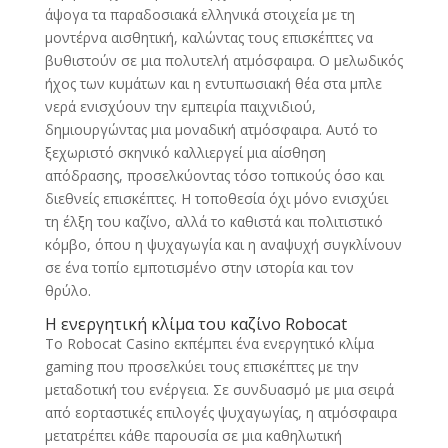
άψογα τα παραδοσιακά ελληνικά στοιχεία με τη
μοντέρνα αισθητική, καλώντας τους επισκέπτες να
βυθιστούν σε μια πολυτελή ατμόσφαιρα. Ο μελωδικός
ήχος των κυμάτων και η εντυπωσιακή θέα στα μπλε
νερά ενισχύουν την εμπειρία παιχνιδιού,
δημιουργώντας μια μοναδική ατμόσφαιρα. Αυτό το
ξεχωριστό σκηνικό καλλιεργεί μια αίσθηση
απόδρασης, προσελκύοντας τόσο τοπικούς όσο και
διεθνείς επισκέπτες. Η τοποθεσία όχι μόνο ενισχύει
τη έλξη του καζίνο, αλλά το καθιστά και πολιτιστικό
κόμβο, όπου η ψυχαγωγία και η αναψυχή συγκλίνουν
σε ένα τοπίο εμποτισμένο στην ιστορία και τον
θρύλο.
Η ενεργητική κλίμα του καζίνο Robocat
Το Robocat Casino εκπέμπει ένα ενεργητικό κλίμα
gaming που προσελκύει τους επισκέπτες με την
μεταδοτική του ενέργεια. Σε συνδυασμό με μια σειρά
από εορταστικές επιλογές ψυχαγωγίας, η ατμόσφαιρα
μετατρέπει κάθε παρουσία σε μια καθηλωτική