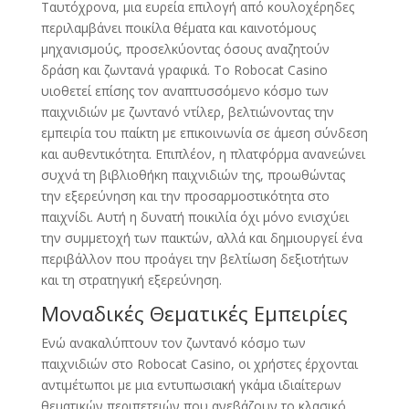
Ταυτόχρονα, μια ευρεία επιλογή από κουλοχέρηδες
περιλαμβάνει ποικίλα θέματα και καινοτόμους
μηχανισμούς, προσελκύοντας όσους αναζητούν
δράση και ζωντανά γραφικά. Το Robocat Casino
υιοθετεί επίσης τον αναπτυσσόμενο κόσμο των
παιχνιδιών με ζωντανό ντίλερ, βελτιώνοντας την
εμπειρία του παίκτη με επικοινωνία σε άμεση σύνδεση
και αυθεντικότητα. Επιπλέον, η πλατφόρμα ανανεώνει
συχνά τη βιβλιοθήκη παιχνιδιών της, προωθώντας
την εξερεύνηση και την προσαρμοστικότητα στο
παιχνίδι. Αυτή η δυνατή ποικιλία όχι μόνο ενισχύει
την συμμετοχή των παικτών, αλλά και δημιουργεί ένα
περιβάλλον που προάγει την βελτίωση δεξιοτήτων
και τη στρατηγική εξερεύνηση.
Μοναδικές Θεματικές Εμπειρίες
Ενώ ανακαλύπτουν τον ζωντανό κόσμο των
παιχνιδιών στο Robocat Casino, οι χρήστες έρχονται
αντιμέτωποι με μια εντυπωσιακή γκάμα ιδιαίτερων
θεματικών περιπετειών που ανεβάζουν το κλασικό