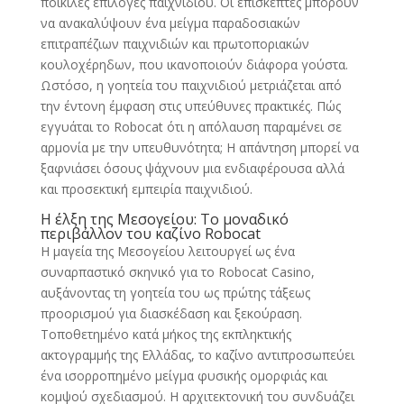
ποικίλες επιλογές παιχνιδιού. Οι επισκέπτες μπορούν
να ανακαλύψουν ένα μείγμα παραδοσιακών
επιτραπέζιων παιχνιδιών και πρωτοποριακών
κουλοχέρηδων, που ικανοποιούν διάφορα γούστα.
Ωστόσο, η γοητεία του παιχνιδιού μετριάζεται από
την έντονη έμφαση στις υπεύθυνες πρακτικές. Πώς
εγγυάται το Robocat ότι η απόλαυση παραμένει σε
αρμονία με την υπευθυνότητα; Η απάντηση μπορεί να
ξαφνιάσει όσους ψάχνουν μια ενδιαφέρουσα αλλά
και προσεκτική εμπειρία παιχνιδιού.
Η έλξη της Μεσογείου: Το μοναδικό
περιβάλλον του καζίνο Robocat
Η μαγεία της Μεσογείου λειτουργεί ως ένα
συναρπαστικό σκηνικό για το Robocat Casino,
αυξάνοντας τη γοητεία του ως πρώτης τάξεως
προορισμού για διασκέδαση και ξεκούραση.
Τοποθετημένο κατά μήκος της εκπληκτικής
ακτογραμμής της Ελλάδας, το καζίνο αντιπροσωπεύει
ένα ισορροπημένο μείγμα φυσικής ομορφιάς και
κομψού σχεδιασμού. Η αρχιτεκτονική του συνδυάζει