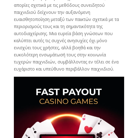
απορίες σχετικά με τις μεθόδους συνειδητού
παιχνιδιού δείχνουν την αυξανόμενη
ευαισθητοποίηση μεταξύ των παικτών σχετικά με τα
περιορισμούς τους και τη σημαντικότητα της
αυτοδιαχείρισης. Μια ευρεία βάση γνώσεων που
καλύπτει αυτές τις συχνές ανησυχίες όχι μόνο
ενισχύει τους χρήστες, αλλά βοηθά και την
ευκολότερη ενσωμάτωσή τους στην κοινωνία
τυχερών παιχνιδιών, συμβάλλοντας εν τέλει σε ένα
ευχάριστο και υπεύθυνο περιβάλλον παιχνιδιού.