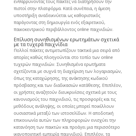
ενθαρρύνοντας τους παίκτες να διατηρήσουν την
πιστοί στην πλατφόρμα. Κατά συνέπεια, η άμεση
υποστήριξη αναδεικνύεται ως καθοριστικός
παράγοντας στη δημιουργία ενός εξαιρετικού,
παικοκεντρικού περιβάλλοντος online παιχνιδιών.
Επίλυση συνηθισμένων ερωτημάτων σχετικά
με τα τυχερά παιχνίδια
Πολλοί παίκτες αντιμετωπίζουν τακτικά μια σειρά από
απορίες καθώς πλοηγούνται στο τοπίο των online
τυχερών παιχνιδιών. Συνηθισμένα ερωτήματα
σχετίζονται με συχνά τη διαχείριση των λογαριασμών,
όπως της καταχώρησης, της ανάκτησης κωδικού
πρόσβασης και των διαδικασιών κατάθεσης. Επιπλέον,
οι χρήστες αναζητούν διευκρινίσεις σχετικά με τους
κανονισμούς του παιχνιδιού, τις προσφορές και τις
μεθόδους ανάληψης, οι οποίες μπορεί ποικίλλουν
ουσιαστικά μεταξύ των ιστοσελίδων. Η αποδοτική
επικοινωνία αυτών των πληροφοριών ενισχύει την
κατανόηση των παικτών και προάγει μια περισσότερο
ικανοποιητική εμπειρία παιχνιδιού. Επιπλέον, τα