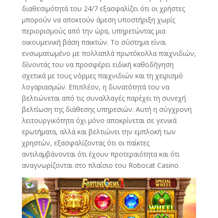
διαθεσιμότητά του 24/7 εξασφαλίζει ότι οι χρήστες
μπορούν να αποκτούν άμεση υποστήριξη χωρίς
περιορισμούς από την ώρα, υπηρετώντας μια
οικουμενική βάση παικτών. Το σύστημα είναι
ενσωματωμένο με πολλαπλά πρωτόκολλα παιχνιδιών,
δίνοντάς του να προσφέρει ειδική καθοδήγηση
σχετικά με τους νόρμες παιχνιδιών και τη χειρισμό
λογαριασμών. Επιπλέον, η δυνατότητά του να
βελτιώνεται από τις συναλλαγές παρέχει τη συνεχή
βελτίωση της διάθεσης υπηρεσιών. Αυτή η σύγχρονη
λειτουργικότητα όχι μόνο αποκρίνεται σε γενικά
ερωτήματα, αλλά και βελτιώνει την εμπλοκή των
χρηστών, εξασφαλίζοντας ότι οι παίκτες
αντιλαμβάνονται ότι έχουν προτεραιότητα και ότι
αναγνωρίζονται στο πλαίσιο του Robocat Casino.