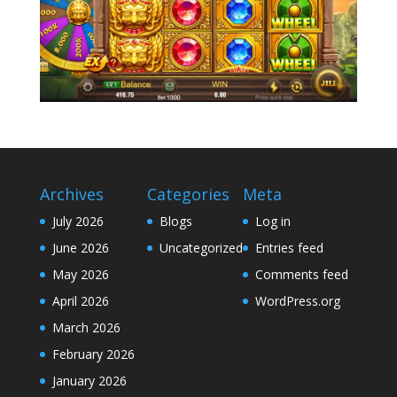
Archives
Categories
Meta
July 2026
Blogs
Log in
June 2026
Uncategorized
Entries feed
May 2026
Comments feed
April 2026
WordPress.org
March 2026
February 2026
January 2026