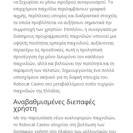
να ξεχωρίσει εν μέσω σφοδρού ανταγωνισμού. Τα
επερχόμενα παιχνίδια περιλαμβάνουν γραφικά
αιχμής, περίπλοκες ιστορίες και διαδραστικά στοιχεία,
τα οποία προβλέπεται να αυξήσουν σημαντικά την
συμμετοχή των χρηστών. Επιπλέον, η συνεργασία με
διάσημους προγραμματιστές παιχνιδιών υπονοεί μια
υψηλής ποιότητας εμπειρία παιχνιδιού, αυξάνοντας
περαιτέρω τις προσδοκίες. Αυτή η προληπτική
προσέγγιση όχι μόνο διευρύνει τον κατάλογο
παιχνιδιών, αλλά και βελτιώνει την πιστότητα και τη
παραμονή των πελατών, δημιουργώντας ένα πολλά
υποσχόμενο σκηνικό για τη διαρκή επιτυχία του
Robocat Casino στο μεταβαλλόμενο τοπίο τυχερών
παιχνιδιών της Ελλάδας.
Αναβαθμισμένες διεπαφές
χρήστη
Με την παρουσίαση νέων κυκλοφοριών παιχνιδιών,
το Robocat Casino στοχεύει στη βελτίωση των
διεπαφών χρήστη στο πλαίσιο των μελλοντικών του