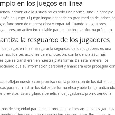
limpio en los juegos en línea
sencial admitir que la justicia no es solo una norma, sino un principio
sesión de juego. El juego limpio depende en gran medida del adhesió
juegos funcionen de manera clara y imparcial. Cuando los gestores
ugadores, un activo incalculable para cualquier plataforma próspera.
antiza la resguardo de los jugadores
os juegos en línea, asegurar la seguridad de los jugadores es una
zamos fuertes acciones de encriptación, con la ciencia SSL más
es que se transfieren en nuestra plataforma. De esta manera, los
nociendo que su información personal y financiera está protegida con
dad reflejan nuestro compromiso con la protección de los datos de l
os para administrar los datos de forma ética y abierta, garantizand
es previstos. Esta vigilancia beneficia los jugadores, promoviendo la
.
mas de seguridad para adelantarnos a posibles amenazas y garantiza
te medio en línea en perpetua evolución, conservamos firme nuestro