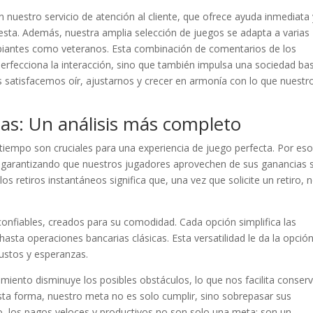
n nuestro servicio de atención al cliente, que ofrece ayuda inmediata 
esta. Además, nuestra amplia selección de juegos se adapta a varias
cipiantes como veteranos. Esta combinación de comentarios de los
perfecciona la interacción, sino que también impulsa una sociedad ba
os satisfacemos oír, ajustarnos y crecer en armonía con lo que nuestr
mas: Un análisis más completo
iempo son cruciales para una experiencia de juego perfecta. Por eso
s, garantizando que nuestros jugadores aprovechen de sus ganancias 
 retiros instantáneos significa que, una vez que solicite un retiro, 
nfiables, creados para su comodidad. Cada opción simplifica las
 hasta operaciones bancarias clásicas. Esta versatilidad le da la opció
ustos y esperanzas.
iento disminuye los posibles obstáculos, lo que nos facilita conser
esta forma, nuestro meta no es solo cumplir, sino sobrepasar sus
, los pagos veloces y productivos no son solo una meta; son un