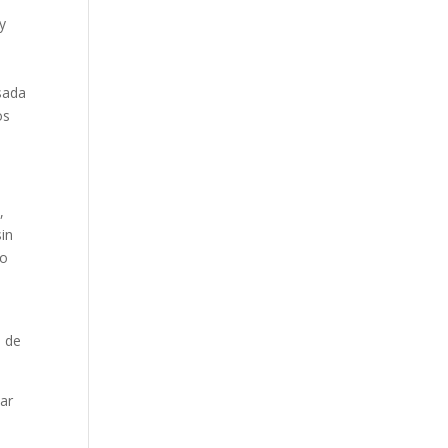
y
sada
os
,
sin
no
n de
var