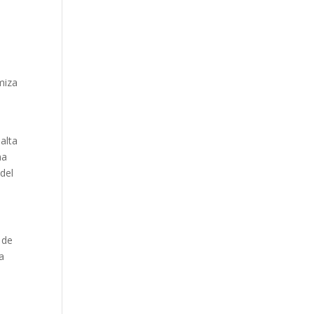
miza
alta
ma
del
 de
a