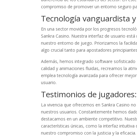
compromiso de promover un entorno seguro par
Tecnología vanguardista y
En una sector movida por los progresos tecnológ
Sankra Casino. Nuestra interfaz de usuario est
nuestro entorno de juego. Priorizamos la facilid
algo crucial tanto para apostadores principian
Además, hemos integrado software sofisticado qu
calidad y animaciones fluidas, recreamos la atm
emplea tecnología avanzada para ofrecer mejora
usuario.
Testimonios de jugadores:
La vivencia que ofrecemos en Sankra Casino no s
nuestros usuarios. Constantemente hemos dado 
destacarnos en un ambiente competitivo. Nuest
características únicas, como la interfaz intuiti
nuestro compromiso con la justicia y la eficacia.