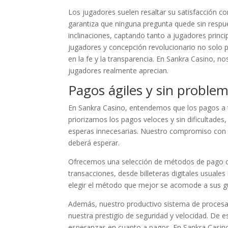
Los jugadores suelen resaltar su satisfacción co
garantiza que ninguna pregunta quede sin respu
inclinaciones, captando tanto a jugadores prin
jugadores y concepción revolucionario no solo 
en la fe y la transparencia. En Sankra Casino, n
jugadores realmente aprecian.
Pagos ágiles y sin proble
En Sankra Casino, entendemos que los pagos a t
priorizamos los pagos veloces y sin dificultade
esperas innecesarias. Nuestro compromiso con los
deberá esperar.
Ofrecemos una selección de métodos de pago co
transacciones, desde billeteras digitales usuales
elegir el método que mejor se acomode a sus g
Además, nuestro productivo sistema de procesam
nuestra prestigio de seguridad y velocidad. De 
esperanzas en cuanto a pagos. En Sankra Casino