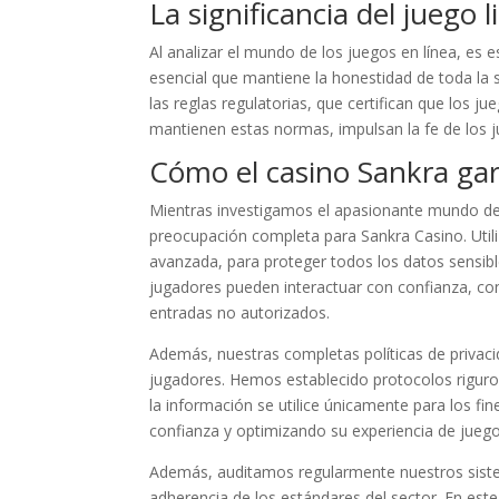
La significancia del juego 
Al analizar el mundo de los juegos en línea, es e
esencial que mantiene la honestidad de toda la 
las reglas regulatorias, que certifican que los 
mantienen estas normas, impulsan la fe de los j
Cómo el casino Sankra gar
Mientras investigamos el apasionante mundo de l
preocupación completa para Sankra Casino. Utili
avanzada, para proteger todos los datos sensibl
jugadores pueden interactuar con confianza, co
entradas no autorizados.
Además, nuestras completas políticas de privaci
jugadores. Hemos establecido protocolos riguros
la información se utilice únicamente para los fin
confianza y optimizando su experiencia de juego
Además, auditamos regularmente nuestros siste
adherencia de los estándares del sector. En es