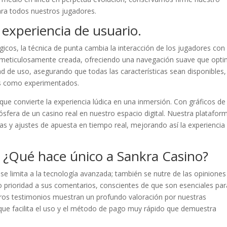
a todos nuestros jugadores.
 experiencia de usuario.
icos, la técnica de punta cambia la interacción de los jugadores con
á meticulosamente creada, ofreciendo una navegación suave que opti
ad de uso, asegurando que todas las características sean disponibles,
tes como experimentados.
e convierte la experiencia lúdica en una inmersión. Con gráficos de 
ósfera de un casino real en nuestro espacio digital. Nuestra platafor
s y ajustes de apuesta en tiempo real, mejorando así la experiencia 
 ¿Qué hace único a Sankra Casino?
e limita a la tecnología avanzada; también se nutre de las opiniones
prioridad a sus comentarios, conscientes de que son esenciales par
ros testimonios muestran un profundo valoración por nuestras
va que facilita el uso y el método de pago muy rápido que demuestra