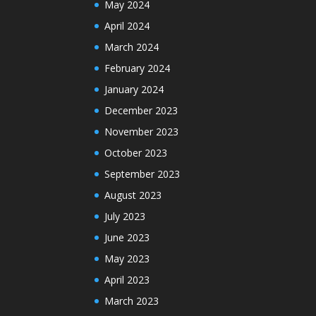
May 2024
April 2024
March 2024
February 2024
January 2024
December 2023
November 2023
October 2023
September 2023
August 2023
July 2023
June 2023
May 2023
April 2023
March 2023