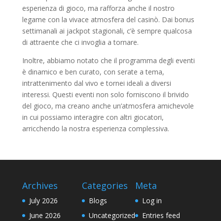
esperienza di gioco, ma rafforza anche il nostro
legame con la vivace atmosfera del casinò. Dai bonus
settimanali ai jackpot stagionali, c’è sempre qualcosa
di attraente che ci invoglia a tornare.
Inoltre, abbiamo notato che il programma degli eventi
è dinamico e ben curato, con serate a tema,
intrattenimento dal vivo e tornei ideali a diversi
interessi. Questi eventi non solo forniscono il brivido
del gioco, ma creano anche un’atmosfera amichevole
in cui possiamo interagire con altri giocatori,
arricchendo la nostra esperienza complessiva.
Archives
Categories
Meta
July 2026
Blogs
Log in
June 2026
Uncategorized
Entries feed