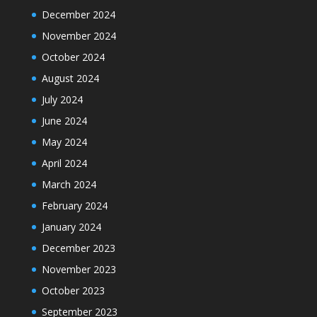
December 2024
November 2024
October 2024
August 2024
July 2024
June 2024
May 2024
April 2024
March 2024
February 2024
January 2024
December 2023
November 2023
October 2023
September 2023