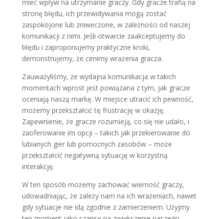
mieć wpływ na utrzymanie graczy. Gdy gracze trafią na
stronę błędu, ich przewidywania mogą zostać
zaspokojone lub zniweczone, w zależności od naszej
komunikacji z nimi. Jeśli otwarcie zaakceptujemy do
błędu i zaproponujemy praktyczne kroki,
demonstrujemy, że cenimy wrażenia gracza.
Zauważyliśmy, że wydajna komunikacja w takich
momentach wprost jest powiązana z tym, jak gracze
oceniają naszą markę. W miejsce utracić ich pewność,
możemy przekształcić tę frustrację w okazję.
Zapewnienie, że gracze rozumieją, co się nie udało, i
zaoferowanie im opcji – takich jak przekierowanie do
lubianych gier lub pomocnych zasobów – może
przekształcić negatywną sytuację w korzystną
interakcję.
W ten sposób możemy zachować wierność graczy,
udowadniając, że zależy nam na ich wrażeniach, nawet
gdy sytuacje nie idą zgodnie z zamierzeniem. Użyjmy
ten moment jako szansę na zwiększenie naszego