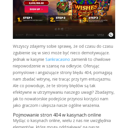
Wszyscy zdajemy sobie sprawę, że od czasu do czasu
zgubienie się w sieci może być nieco demotywujące.
Jednak w kasynie
Sankracasino
zamienili to chwilowe
niepowodzenie w szansę na odkrycie. Oferując
pomysłowe i angażujące strony błędu 404, pomagają
nam zbadać witrynę, nie tracąc przy tym entuzjazmu.
Ale co powoduje, że te strony błędów są tak
efektywne w utrzymywaniu naszego uwagi? Zbadajmy,
jak to nowatorskie podejście przynosi korzyści nam
jako graczom i ulepsza nasze ogólne wrażenia.
Pojmowanie stron 404 w kasynach online
Myśląc o kasynach online, wielu z nas nie uwzględnia
elementów, które mogą oddziaływać na nasze