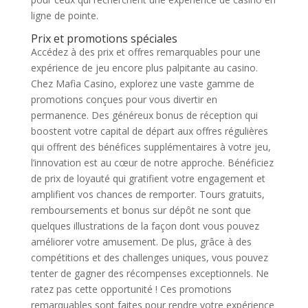
ligne de pointe.
Prix et promotions spéciales
Accédez à des prix et offres remarquables pour une
expérience de jeu encore plus palpitante au casino.
Chez Mafia Casino, explorez une vaste gamme de
promotions conçues pour vous divertir en
permanence. Des généreux bonus de réception qui
boostent votre capital de départ aux offres régulières
qui offrent des bénéfices supplémentaires à votre jeu,
l’innovation est au cœur de notre approche. Bénéficiez
de prix de loyauté qui gratifient votre engagement et
amplifient vos chances de remporter. Tours gratuits,
remboursements et bonus sur dépôt ne sont que
quelques illustrations de la façon dont vous pouvez
améliorer votre amusement. De plus, grâce à des
compétitions et des challenges uniques, vous pouvez
tenter de gagner des récompenses exceptionnels. Ne
ratez pas cette opportunité ! Ces promotions
remarquables sont faites pour rendre votre expérience