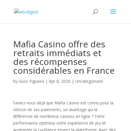
Mafia Casino offre des
retraits immédiats et
des récompenses
considérables en France
by
Guss Figueira
|
Apr 8, 2026
|
Uncategorized
Saviez-vous déjà que Mafia Casino est connu pour la
vitesse de ses paiements, un avantage qui le
différencie de nombreux casinos en ligne ? Cette
performance optimise votre expérience de jeu et
augmente la confiance envers la plateforme. Avec des