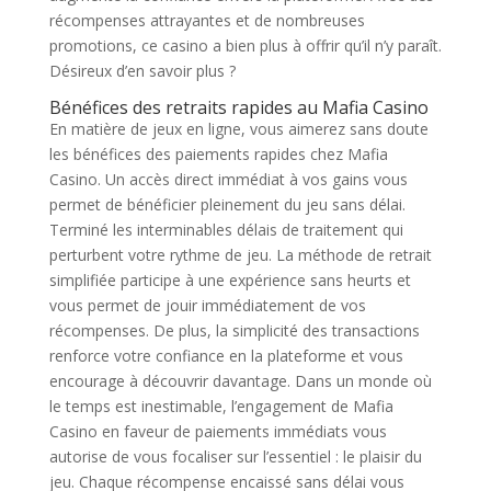
récompenses attrayantes et de nombreuses
promotions, ce casino a bien plus à offrir qu’il n’y paraît.
Désireux d’en savoir plus ?
Bénéfices des retraits rapides au Mafia Casino
En matière de jeux en ligne, vous aimerez sans doute
les bénéfices des paiements rapides chez Mafia
Casino. Un accès direct immédiat à vos gains vous
permet de bénéficier pleinement du jeu sans délai.
Terminé les interminables délais de traitement qui
perturbent votre rythme de jeu. La méthode de retrait
simplifiée participe à une expérience sans heurts et
vous permet de jouir immédiatement de vos
récompenses. De plus, la simplicité des transactions
renforce votre confiance en la plateforme et vous
encourage à découvrir davantage. Dans un monde où
le temps est inestimable, l’engagement de Mafia
Casino en faveur de paiements immédiats vous
autorise de vous focaliser sur l’essentiel : le plaisir du
jeu. Chaque récompense encaissé sans délai vous