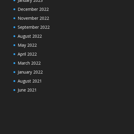
January 2023
December 2022
November 2022
September 2022
August 2022
May 2022
April 2022
March 2022
January 2022
August 2021
June 2021