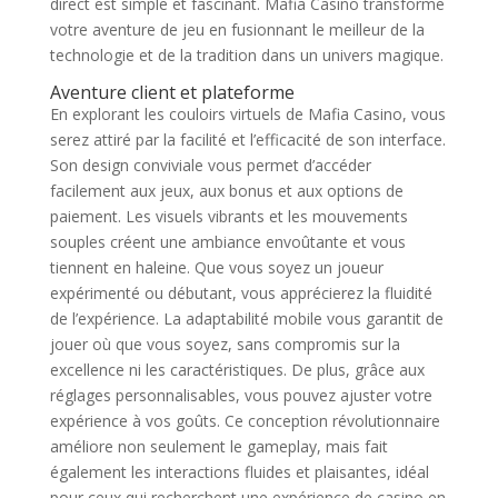
direct est simple et fascinant. Mafia Casino transforme
votre aventure de jeu en fusionnant le meilleur de la
technologie et de la tradition dans un univers magique.
Aventure client et plateforme
En explorant les couloirs virtuels de Mafia Casino, vous
serez attiré par la facilité et l’efficacité de son interface.
Son design conviviale vous permet d’accéder
facilement aux jeux, aux bonus et aux options de
paiement. Les visuels vibrants et les mouvements
souples créent une ambiance envoûtante et vous
tiennent en haleine. Que vous soyez un joueur
expérimenté ou débutant, vous apprécierez la fluidité
de l’expérience. La adaptabilité mobile vous garantit de
jouer où que vous soyez, sans compromis sur la
excellence ni les caractéristiques. De plus, grâce aux
réglages personnalisables, vous pouvez ajuster votre
expérience à vos goûts. Ce conception révolutionnaire
améliore non seulement le gameplay, mais fait
également les interactions fluides et plaisantes, idéal
pour ceux qui recherchent une expérience de casino en